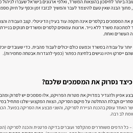
בה ביותר לחיסכון בהוצאות המשרד, ואלפי ארגונים בישראל שעברו לניהול מ
 מתוך הבנה שאין טעם להיצמד לעבר והמשיך לבזבז זמן וכסף על תיוק מסמכ
את המסמכים בקלסרים אינה תקפה עוד בעידן הדיגיטלי. קצב העבודה והצור
ר למתכונת משרד ללא נייר. ארונות עמוסים קלסרים ומשרדים חנוקים בניירת
אה העשרים ואחת.
ותר על עבודה במשרד וכמעט כולם יכולים לעבוד מהבית. כדי שעובדים יוכל
הם ייסרקו ויהיו נגישים בלחיצת כפתור (כפוף להגדרות אבטחה מחמירות).
כיצד נסרוק את המסמכים שלכם?
צע אפיון ולהגדיר במדויק את מטרות הפרויקט, אלו מסמכים יש לסרוק ומהם
מסחריים וקבלת ההחלטה על מיקום הסריקה,
הצוות המקצועי שלנו מתחיל במ
שר האחד עוסק בהכנת הניירת לסריקה, והשני מבצע את הסריקה בפועל. הכ
מת לב רבה.
– כל הדפים משוחררים מהקלסר ועוברים בדיקה פרטנית והכנה לסריקה (הו