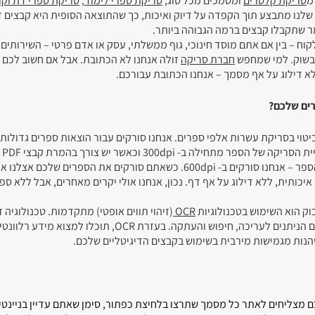
מ
סריקת קלסרים
ומסמכים מכל סוג,
סריקת ספרי לימוד
,
סריקת ספרי דת וקו
שלנו מתבצע תוך הקפדה על דיוק ואיכות, כך שהתוצאה הסופית היא קבצים ד
וח – בין אם אתם מוסד חינוכי, גוף ממשלתי, עסק או אדם פרטי – השירותים
 בשוק. למי שמחפש
חברת סריקה
זולה אנחנו לא הכתובת. אבל אם חשוב לכם
לא דילוג על אף מסמך – אנחנו הכתובת עבורכם.
רים שלכם?
שבאה לביטוי בסריקת עשרות אלפי ספרים. אנחנו סורקים עבור הוצאות ספרים גדולות
סופר
word לעריכה והוצאה מחודשת של הספר – אנחנו סורקים ב- 600dpi. כשאתם סורקים את הספרי
יכותית, ללא דילוג על אף דף. נכון, אנחנו אולי יקרים מאחרים, אבל ללא ספ
וק הוא השימוש בטכנולוגיות
OCR
(זיהוי תווים אופטי) מתקדמות. טכנולוגיה
להמיר את הסריקות בכל שפה לקבצים הניתנים לעריכה, חיפוש והעתקה. בעזרת OCR, תוכלו
נות מגמישות מירבית בשימוש בקבצים הדיגיטליים שלכם.
 מצליחים לאתר כל מסמך שתרצו בלחיצת כפתור, סימן שאתם עדיין בניינטיז