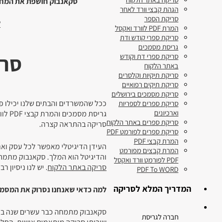
סקאנבוק חושפת את המחש
הגהת קבצי וורד לאחר
סריקת הספר
ל
המרת PDF לוורד ואקסל
סריקת ספרי קודש ודת
גריסת מסמכים
סרי
סריקת ספרי דת וקודש
באתר הלקוח
סריקת תיקיות וקלסרים
סריקת תיקים רפואיים
סריקת מסמכים בירושלים
ככל שהמשרדים והבתים שלנו יכילו פ
סריקת ספרים לספריות
וארכיונים
גריס
סריקת ספרים באתר הלקוח
סריקה בהתראה קצרה.
סריקת ספרים לפורמט PDF
המרת קבצי PDF
העידן הדיגיטלי מאפשר לכל עסק וארג
המרת קבצים מפורמט
והדיגיטל הוא המלך. סקאנבוק מתמ
PDF לפורמט וורד ואקסל
סריקה באתר הלקוח
. יש לנו ניסיון
PDF To WORD
המדריך המלא לסריקה
למה כדאי שאנחנו נסרוק את המסמ
סקאנבוק מתמחה כבר עשרים שנה ב
חברה לגריסת