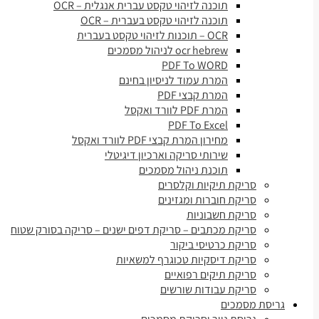
תוכנה לזיהוי טקסט עברית אנגלית – OCR
תוכנה לזיהוי טקסט בעברית – OCR
OCR – תוכנות לזיהוי טקסט בעברית
ocr hebrew לניהול מסמכים
PDF To WORD
המרת עמוד לניסיון בחינם
המרת קבצי PDF
המרת PDF לוורד ואקסל
PDF To Excel
מחירון המרת קבצי PDF לוורד ואקסל
שירותי סריקה וארכיון דיגיטלי
תוכנת ניהול מסמכים
סריקת תיקיות וקלסרים
סריקת חוברות ומגזינים
סריקת חשבוניות
סריקת מכתבים – סריקת דפים ישנים – סריקה בסורק שטוח
סריקת כרטיסי ביקור
סריקת דיסקיות טכוגרף למשאיות
סריקת תיקים רפואיים
סריקת עבודות שורשים
גריסת מסמכים