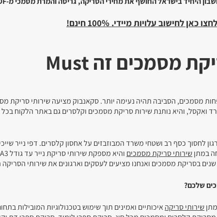
בון היחיד בישראל
החושף את מחירי הסריקה, גריסה והמרת מסמכי מ-PDF.
חצו כאן לחישוב עלויות מיידי. 100% חינם
!
קת מסמכים זה Must
חות מסמכים, הסביבה תהיה נעימה יותר. סקאנבוק מציעה שירותי סריקת מסמ
ת מסמכים והמרת קבצי PDF לוורד ואקסל, והיא נותנת שירות סריקת מסמכים וקלסרים גם באתר הלקוח ב
ון לחסוך כסף רב ושטחי משרד המבוזבזים על אחסון קלסרים. דפי נייר שייכי
חה במתן
שירותי סריקת מסמכים
והיא מספקת שירותי סריקת נייר עד גודל A3, כולל שירותי
 רב שנים בסריקת מסמכים ואנחנו מציעים לעסקים וארגונים את שירותי הסריקה 
כים שלכם?
מתן
שירותי סריקה
איכותיים ואמינים תוך שימוש בטכנולוגיות המובילות בתחום