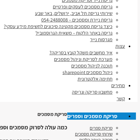
גריסת נייר וסריקת מסמכים
גריסת מסמכים לעסקים ופרטיים
שירותי גריסה תל אביב, ירושלים, באר שבע
גריסת ניירת ומסמכים – 054-2488008
כיצד גריסת מסמכים מקטינה סיכונים לחשיפת מידע עסקי?
גריסה באתר הלקוח – משאית הגרוסמוביל
מגרסות נייר
עצות
איך מחשבים משקל קובץ בסריקה?
מערכת לסריקת וניהול מסמכים
תוכנה לניהול מסמכים
ניהול מסמכים sharepoint
חתימה אלקטרונית
מחירים
מחשבון סריקה וגריסה
קשר
סריקת מסמכים
סריקת מסמכים וספרים
כמה עולה לסרוק מסמכים וספר
סריקת ספרים
שירותי סריקת מסמכים
סריקה באתר הלקוח