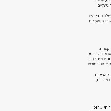
דש
,
סריקת
יגיטליים
 שלנו מתאימים
 שכל המסמכים
 וקטנות,
ים, לקוחות פרטיים ועוד. רזולוציית הסריקה של הספר מתחילה ב- 300dpi וכאשר יש צורך בהמרת קבצי PDF סרוקים לפורמט
ם שלכם אצלנו אתם יכולים להיות
ק אנחנו הטובים
 זו מאפשרת
 למצוא מידע רלוונטי במהירות,
 והגיע הזמן