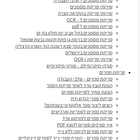
סריקת מסמכים – שלבי העבודה
שירותי סריקת מסמכים
שירותי סריקה בהתראה קצרה
סריקת מסמכים ל – OCR
סריקת מסמכים ל pdf
סריקת מסמכים בתל אביב יפו חולון בת ים
סריקת מסמכים ברמת גן פתח תקווה גבעת שמואל
סריקת מסמכים בכפר סבא רעננה הוד השרון הרצליה
סריקת מסמכים בירושלים
שירותי סריקה ו-OCR
סורקי מיקרופילם – סורקי מיקרופיש
סריקת ספרים
סריקת ספרים – שלבי העבודה
הגהת קובץ וורד לאחר סריקת הספר
הצעת מחיר לסריקת ספרים
סריקת ספרי קודש ודת
רוצים ליצור ספר אלקטרוני בעצמכם?
סריקת ספרים לספריות וארכיונים
סריקת ספרים לפורמט וורד
איך סורקים ספרים לקובץ PDF
סריקת ספרים לכיתה ללא נייר
סריקת ספרים – המרת ספרי נייר לספרים דיגיטליים