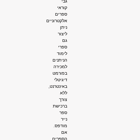
גבי
קוראי
ספרים
אלקטרוניים
ניתן
ליצור
גם
ספרי
לימוד
הניתנים
למכירה
בפורמט
דיגיטלי
באינטרנט,
ללא
צורך
ברכישת
ספר
נייר
מודפס.
אם
הספרים