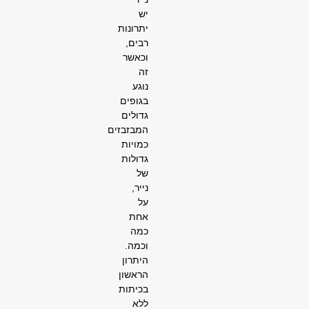
יש
יתרונות
רבים,
וכאשר
זה
נוגע
בגופים
גדולים
המבזבזים
כמויות
גדולות
של
נייר,
על
אחת
כמה
וכמה.
היתרון
הראשון
בכיתות
ללא