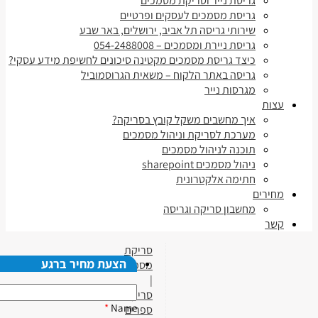
גריסת נייר וסריקת מסמכים
גריסת מסמכים לעסקים ופרטיים
שירותי גריסה תל אביב, ירושלים, באר שבע
גריסת ניירת ומסמכים – 054-2488008
כיצד גריסת מסמכים מקטינה סיכונים לחשיפת מידע עסקי?
גריסה באתר הלקוח – משאית הגרוסמוביל
מגרסות נייר
עצות
איך מחשבים משקל קובץ בסריקה?
מערכת לסריקת וניהול מסמכים
תוכנה לניהול מסמכים
ניהול מסמכים sharepoint
חתימה אלקטרונית
מחירים
מחשבון סריקה וגריסה
קשר
סריקת
הצעת מחיר ברגע
מסמכים
|
סריקת
*
Name
ספרים