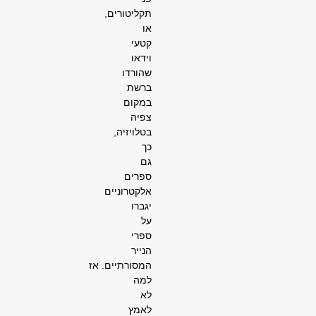
תקליטורים,
או
קטעי
וידאו
שהורדו
ברשת
במקום
צפיה
בטלויזיה,
כך
גם
ספרים
אלקטרוניים
יגברו
על
ספרי
הנייר
המסורתיים.
אז
למה
לא
לאמץ