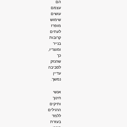
הם
עצמם
עושים
שימוש
מופרז
לעתים
קרובות
בנייר
ומוצריו,
כך
שהנזק
לסביבה
עדיין
נמשך.
אנשי
חינוך
ותיקים
הרגילים
ללמד
בעזרת