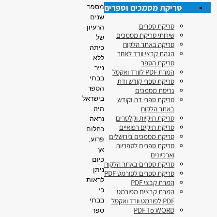
סריקת מסמכים וספרים
מספר
שנים
סריקת ספרים
הרעיון
שירותי סריקת מסמכים
של
סריקה באתר הלקוח
כיתה
הגהת קבצי וורד לאחר
ללא
סריקת הספר
נייר
המרת PDF לוורד ואקסל
בבתי
סריקת ספרי קודש ודת
הספר
גריסת מסמכים
בישראל
סריקת ספרי דת וקודש
באתר הלקוח
היה
סריקת תיקיות וקלסרים
נראה
סריקת תיקים רפואיים
כחלום
סריקת מסמכים בירושלים
פרוע,
סריקת ספרים לספריות
אך
וארכיונים
כיום
סריקת ספרים באתר הלקוח
ניתן
סריקת ספרים לפורמט PDF
לראות
המרת קבצי PDF
כי
המרת קבצים מפורמט
PDF לפורמט וורד ואקסל
בבתי
PDF To WORD
ספר