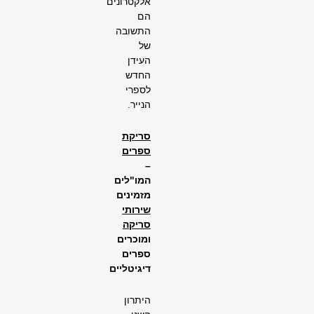
אלקטרונים
הם
התשובה
של
העידן
החדש
לספרי
הנייר.
סריקת
ספרים
–
המו"לים
מזמינים
שירותי
סריקה
ומוכרים
ספרים
דיגיטליים
היתרון