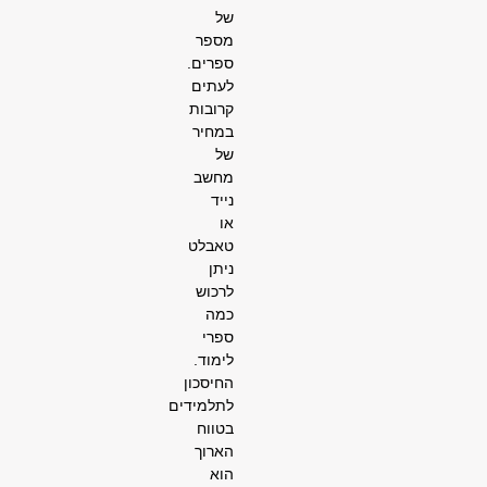
של
מספר
ספרים.
לעתים
קרובות
במחיר
של
מחשב
נייד
או
טאבלט
ניתן
לרכוש
כמה
ספרי
לימוד.
החיסכון
לתלמידים
בטווח
הארוך
הוא