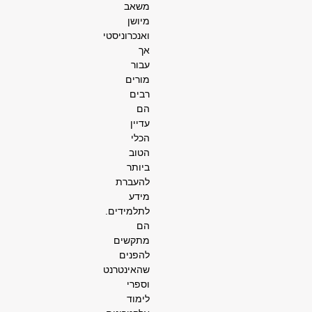
משאב
מיושן
ואנכרוניסטי
אך
עבור
מורים
רבים
הם
עדיין
הכלי
הטוב
ביותר
להעברת
מידע
לתלמידים.
הם
מתקשים
להפנים
שהאינטרנט
וספרי
לימוד