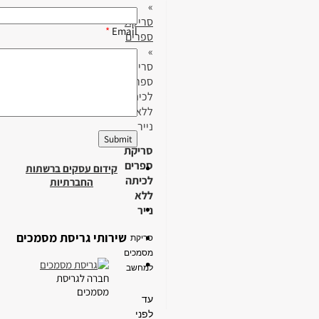
»
סריקת
*
Email
ספרים
»
סריקת
ספרים
לכיתה
ללא
נייר
סריקת
ספרים
קידום עסקים ברשתות
לכיתה
החברתיות
ללא
נייר
שירותי גריסת מסמכים
סריקת
מסמכים
למחשב
חברה לגריסת
מסמכים
עד
לפני