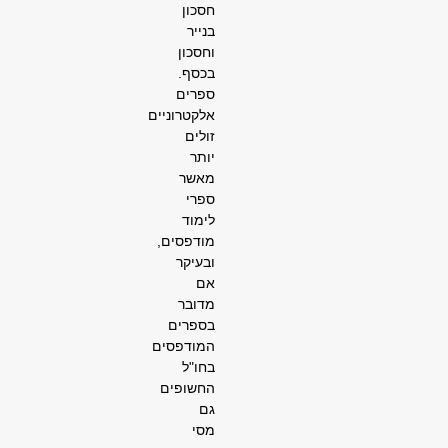
חסכון
בנייר
וחסכון
בכסף.
ספרים
אלקטרוניים
זולים
יותר
מאשר
ספרי
לימוד
מודפסים,
ובעיקר
אם
מדובר
בספרים
המודפסים
בחו"ל
החשופים
גם
מסי