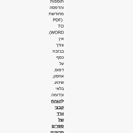
תוספות
והדפסה
מחודשת
(PDF
TO
WORD).
אין
צורך
בבזבוז
כסף
על
דפוס,
אחסון,
שינוע,
בלאי
וכדומה.
ל
הגהת
קבצי
וורד
של
ספרים
סרוקים