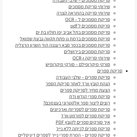
סריקת מסמכים – שלבי העבודה
שירותי סריקת מסמכים
שירותי סריקה בהתראה קצרה
סריקת מסמכים ל – OCR
סריקת מסמכים ל pdf
סריקת מסמכים בתל אביב יפו חולון בת ים
סריקת מסמכים ברמת גן פתח תקווה גבעת שמואל
סריקת מסמכים בכפר סבא רעננה הוד השרון הרצליה
סריקת מסמכים בירושלים
שירותי סריקה ו-OCR
סורקי מיקרופילם – סורקי מיקרופיש
סריקת ספרים
סריקת ספרים – שלבי העבודה
הגהת קובץ וורד לאחר סריקת הספר
הצעת מחיר לסריקת ספרים
סריקת ספרי קודש ודת
רוצים ליצור ספר אלקטרוני בעצמכם?
סריקת ספרים לספריות וארכיונים
סריקת ספרים לפורמט וורד
איך סורקים ספרים לקובץ PDF
סריקת ספרים לכיתה ללא נייר
סריקת ספרים – המרת ספרי נייר לספרים דיגיטליים