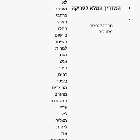
לא
המדריך המלא לסריקה
מעטים
ברחבי
הארץ
חברה לגריסת
החלו
מסמכים
ביישום
השיטה.
למרות
זאת,
אנשי
חינוך
רבים,
בעיקר
מבוגרים
מהזרם
המסורתי
עדיין
לא
מצליח
לזהות
את