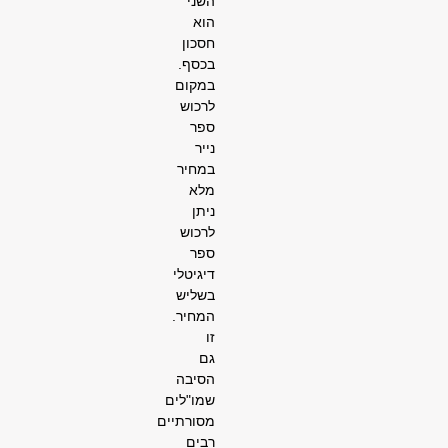
השני
הוא
חסכון
בכסף.
במקום
לרכוש
ספר
נייר
במחיר
מלא
ניתן
לרכוש
ספר
דיגיטלי
בשליש
המחיר.
זו
גם
הסיבה
שמו"לים
מסורתיים
רבים