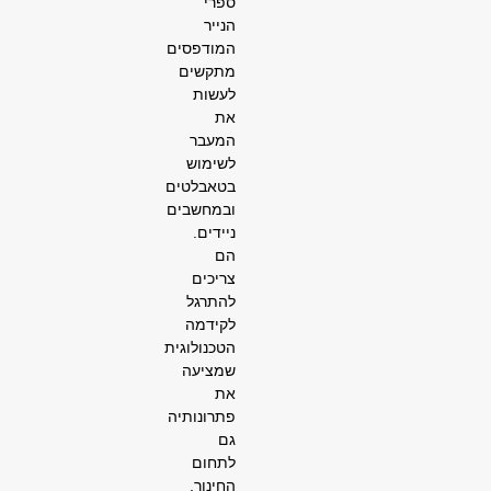
ספרי
הנייר
המודפסים
מתקשים
לעשות
את
המעבר
לשימוש
בטאבלטים
ובמחשבים
ניידים.
הם
צריכים
להתרגל
לקידמה
הטכנולוגית
שמציעה
את
פתרונותיה
גם
לתחום
החינוך,