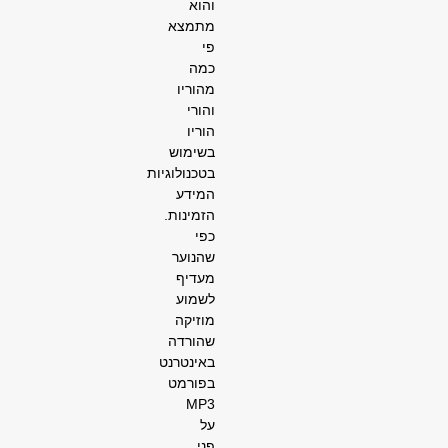
והוא
מתמצא
פי
כמה
מהוריו
והורי
הוריו
בשימוש
בטכנולוגיות
המידע
הזמינות.
כפי
שהנוער
מעדיף
לשמוע
מוזיקה
שהורדה
באינטרנט
בפורמט
MP3
על
פני