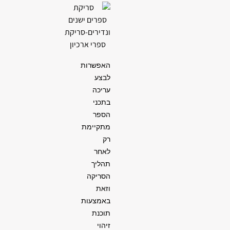
האפשרות
לבצע
עריכה
בתכני
הספר
מתקיימת
רק
לאחר
תהליך
הסריקה
וזאת
באמצעות
תוכנת
זיהוי