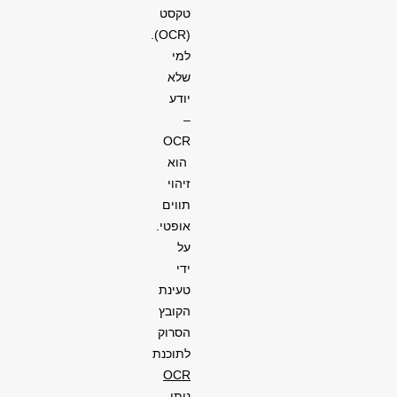
טקסט
).
OCR
(
למי
שלא
יודע
–
OCR
הוא
זיהוי
תווים
אופטי.
על
ידי
טעינת
הקובץ
הסרוק
לתוכנת
OCR
ניתן