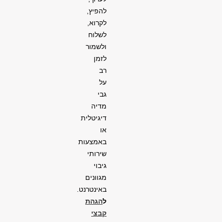
להפיץ,
לקרוא,
לשלוח
ולשמור
לזמן
רב
על
גבי
מדיה
דיגיטלית
או
באמצעות
שירותי
גיבוי
מגוונים
באינטרנט.
ל
הגהת
קבצי