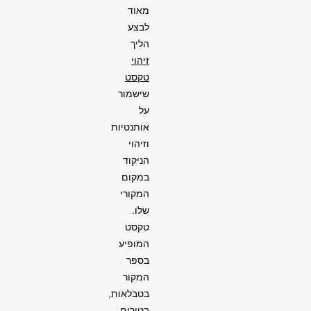
מאוד
לבצע
הליך
זיהוי
טקסט
שישמור
על
אותנטיות
וזיהוי
הניקוד
במקום
המקורי
שלו.
טקסט
המופיע
בספר
המקור
בטבלאות,
בטורים,