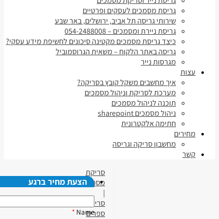
גריסת נייר וסריקת מסמכים
גריסת מסמכים לעסקים ופרטיים
שירותי גריסה תל אביב, ירושלים, באר שבע
גריסת ניירת ומסמכים – 054-2488008
כיצד גריסת מסמכים מקטינה סיכונים לחשיפת מידע עסקי?
גריסה באתר הלקוח – משאית הגרוסמוביל
מגרסות נייר
עצות
איך מחשבים משקל קובץ בסריקה?
מערכת לסריקת וניהול מסמכים
תוכנה לניהול מסמכים
ניהול מסמכים sharepoint
חתימה אלקטרונית
מחירים
מחשבון סריקה וגריסה
קשר
סריקת
הצעת מחיר ברגע
מסמכים
|
סריקת
*
Name
ספרים