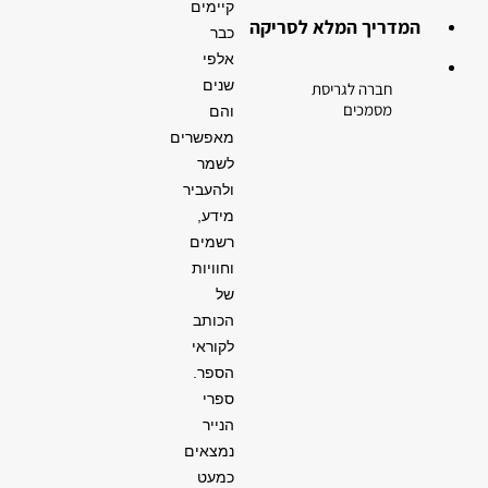
קיימים
המדריך המלא לסריקה
כבר
אלפי
שנים
חברה לגריסת
מסמכים
והם
מאפשרים
לשמר
ולהעביר
מידע,
רשמים
וחוויות
של
הכותב
לקוראי
הספר.
ספרי
הנייר
נמצאים
כמעט