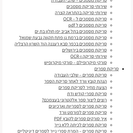
סריקת מסמכים – שלבי העבודה
שירותי סריקת מסמכים
שירותי סריקה בהתראה קצרה
סריקת מסמכים ל – OCR
סריקת מסמכים ל pdf
סריקת מסמכים בתל אביב יפו חולון בת ים
סריקת מסמכים ברמת גן פתח תקווה גבעת שמואל
סריקת מסמכים בכפר סבא רעננה הוד השרון הרצליה
סריקת מסמכים בירושלים
שירותי סריקה ו-OCR
סורקי מיקרופילם – סורקי מיקרופיש
סריקת ספרים
סריקת ספרים – שלבי העבודה
הגהת קובץ וורד לאחר סריקת הספר
הצעת מחיר לסריקת ספרים
סריקת ספרי קודש ודת
רוצים ליצור ספר אלקטרוני בעצמכם?
סריקת ספרים לספריות וארכיונים
סריקת ספרים לפורמט וורד
איך סורקים ספרים לקובץ PDF
סריקת ספרים לכיתה ללא נייר
סריקת ספרים – המרת ספרי נייר לספרים דיגיטליים