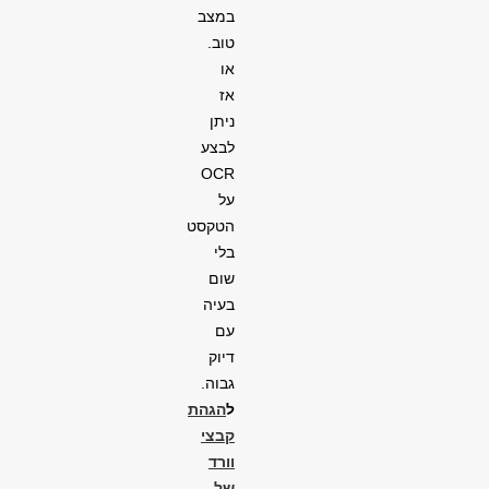
במצב
טוב.
או
אז
ניתן
לבצע
OCR
על
הטקסט
בלי
שום
בעיה
עם
דיוק
גבוה
.
ל
הגהת
קבצי
וורד
של