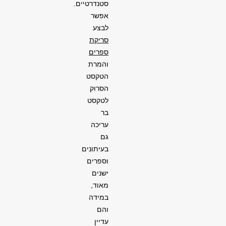
סטנדרטיים.
אפשר
לבצע
סריקת
ספרים
והמרת
הטקסט
הסרוק
לטקסט
בר
עריכה
גם
בעיתונים
וספרים
ישנים
מאוד,
במידה
והם
עדיין