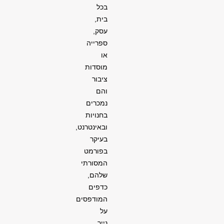
בכל
בית,
עסק,
ספרייה
או
מוסדות
ציבור
והם
נמכרים
בחנויות
ובאינטרנט,
בעיקר
בפורמט
המסורתי
שלהם,
כדפים
המודפסים
על
נייר.