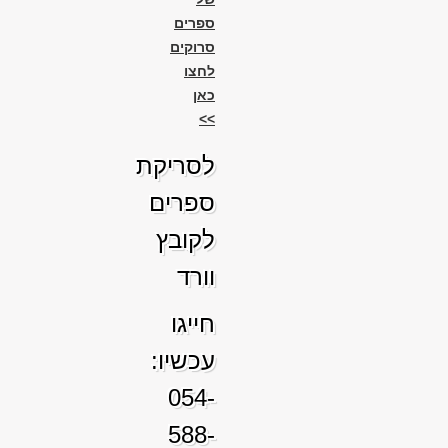
ספרים
סרוקים
לחצו
כאן
>>
לסריקת
ספרים
לקובץ
וורד
חייגו
עכשיו:
054-
588-