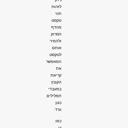
לזהות
תווי
טקסט
מהדף
הסרוק
ולהמיר
אותם
לטקסט
המאפשר
את
קריאת
הקובץ
במעבדי
תמלילים
כגון
וורד.
כמו
כן