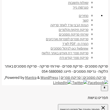
שאלות ותשובות
מגרסות נייר
מחירים
קשר
הגהת קבצי וורד לאחר סריקה
סריקת תיקיות וקלסרים
שירותי סריקת מסמכים
סריקת ספרים לספריות וארכיונים
המרה מ- PDF לוורד
ocr hebrew לניהול מסמכים
סריקת ספרי דת וקודש באתר הלקוח
סריקת ספרי קודש ודת
סריקת מסמכים - סריקת ספרים - שירותי סריקה - סריקת מסמכים באתר
הלקוח - גריסת מסמכים - חייגו: 054-5880060
סריקת מסמכים | סריקת ספרים
| Powered by
WordPress.
&
Mantra
תפריט נגישות
close
פתיחה וסגירה של תפריט הנגישות