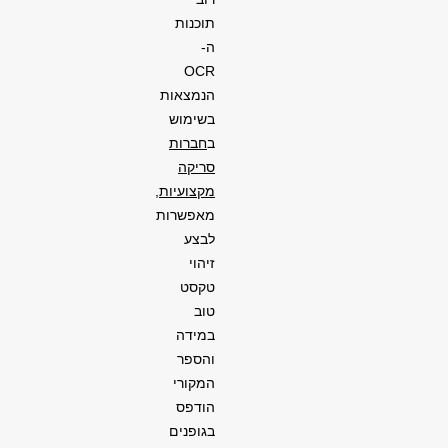
תוכנות
ה-
OCR
הנמצאות
בשימוש
ב
חברות
סריקה
מקצועיות
,
מאפשרות
לבצע
זיהוי
טקסט
טוב
במידה
והספר
המקורי
הודפס
בגופנים