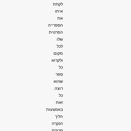
לקחת
איתו
את
הספרייה
הפרטית
שלו
לכל
מקום
ולקרוא
כל
ספר
שהוא
רוצה.
כל
זאת
באמצעות
הליך
הנקרה
סריקת