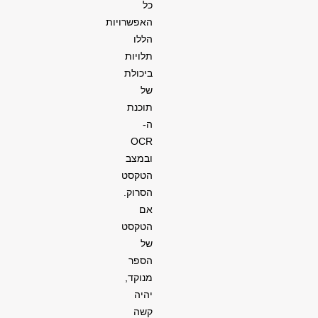
כל
האפשרויות
הללו
תלויות
ביכולת
של
תוכנת
ה-
OCR
ובמצב
הטקסט
הסרוק.
אם
הטקסט
של
הספר
מנוקד,
יהיה
קשה