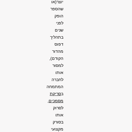
יוצר(או
שהספר
הופק
לפני
שנים
בתהליך
דפוס
מהדור
הקודם),
למסור
אותו
לחברה
המתמחה
ב
סריקת
מסמכים,
לסרוק
אותו
בסורק
מקצועי