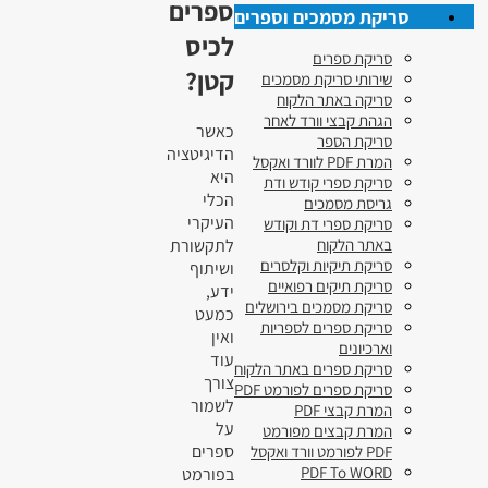
ספרים
סריקת מסמכים וספרים
לכיס
סריקת ספרים
קטן?
שירותי סריקת מסמכים
סריקה באתר הלקוח
הגהת קבצי וורד לאחר
כאשר
סריקת הספר
הדיגיטציה
המרת PDF לוורד ואקסל
היא
סריקת ספרי קודש ודת
הכלי
גריסת מסמכים
העיקרי
סריקת ספרי דת וקודש
באתר הלקוח
לתקשורת
סריקת תיקיות וקלסרים
ושיתוף
סריקת תיקים רפואיים
ידע,
סריקת מסמכים בירושלים
כמעט
סריקת ספרים לספריות
ואין
וארכיונים
עוד
סריקת ספרים באתר הלקוח
צורך
סריקת ספרים לפורמט PDF
לשמור
המרת קבצי PDF
על
המרת קבצים מפורמט
ספרים
PDF לפורמט וורד ואקסל
PDF To WORD
בפורמט