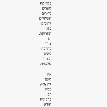
ב
סריקת
ספרים
נדירים
העלולים
להינזק
בזמן
הסריקה,
יש
צורך
בהרבה
ניסיון
ובציוד
מקצועי.
אין
טעם
להשקיע
כסף
רב
ברכישת
הידע