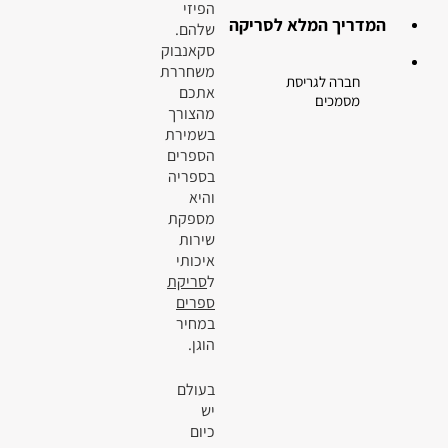
הפיזי
המדריך המלא לסריקה
שלהם.
סקאנבוק
משחררת
חברה לגריסת
אתכם
מסמכים
מהצורך
בשמירת
הספרים
בספריה
והיא
מספקת
שירות
איכותי
ל
סריקת
ספרים
במחיר
הוגן.
בעולם
יש
כיום