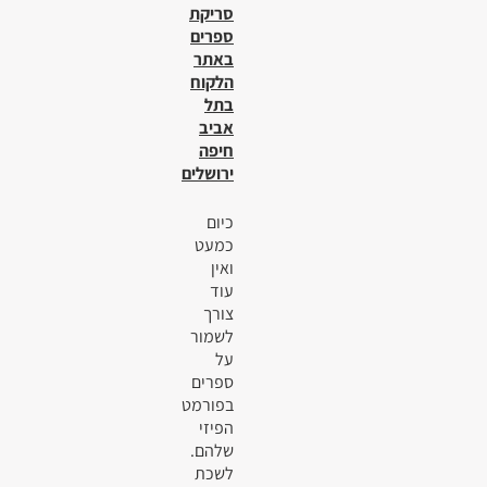
סריקת
ספרים
באתר
הלקוח
בתל
אביב
חיפה
ירושלים
כיום
כמעט
ואין
עוד
צורך
לשמור
על
ספרים
בפורמט
הפיזי
שלהם.
לשכת