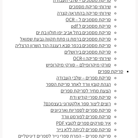
סריקת מסמכים – שלבי העבודה
שירותי סריקת מסמכים
שירותי סריקה בהתראה קצרה
סריקת מסמכים ל – OCR
סריקת מסמכים ל pdf
סריקת מסמכים בתל אביב יפו חולון בת ים
סריקת מסמכים ברמת גן פתח תקווה גבעת שמואל
סריקת מסמכים בכפר סבא רעננה הוד השרון הרצליה
סריקת מסמכים בירושלים
שירותי סריקה ו-OCR
סורקי מיקרופילם – סורקי מיקרופיש
סריקת ספרים
סריקת ספרים – שלבי העבודה
הגהת קובץ וורד לאחר סריקת הספר
הצעת מחיר לסריקת ספרים
סריקת ספרי קודש ודת
רוצים ליצור ספר אלקטרוני בעצמכם?
סריקת ספרים לספריות וארכיונים
סריקת ספרים לפורמט וורד
איך סורקים ספרים לקובץ PDF
סריקת ספרים לכיתה ללא נייר
סריקת ספרים – המרת ספרי נייר לספרים דיגיטליים