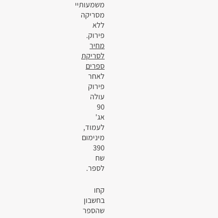
משמעותיי
מסריקה
ללא
פירוק.
מחיר
לסריקת
ספרים
לאחר
פירוק
עולה
90
אג'
לעמוד,
מינימום
390
שח
לספר.
קחו
בחשבון
שהספר