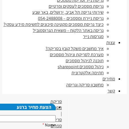
גריסת נייר וסריקת מסמכים
גריסת מסמכים לעסקים ופרטיים
שירותי גריסה תל אביב, ירושלים, באר שבע
גריסת ניירת ומסמכים – 054-2488008
כיצד גריסת מסמכים מקטינה סיכונים לחשיפת מידע עסקי?
גריסה באתר הלקוח – משאית הגרוסמוביל
מגרסות נייר
עצות
איך מחשבים משקל קובץ בסריקה?
מערכת לסריקת וניהול מסמכים
תוכנה לניהול מסמכים
ניהול מסמכים sharepoint
חתימה אלקטרונית
מחירים
מחשבון סריקה וגריסה
קשר
סריקת
הצעת מחיר ברגע
מסמכים
|
סריקת
*
Name
ספרים