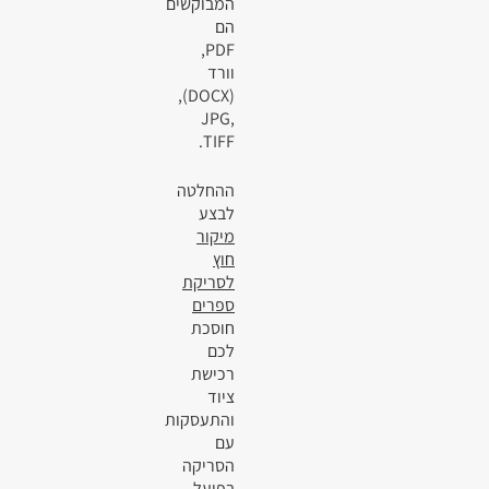
המבוקשים
הם
PDF,
וורד
(DOCX),
JPG,
TIFF.
ההחלטה
לבצע
מיקור
חוץ
לסריקת
ספרים
חוסכת
לכם
רכישת
ציוד
והתעסקות
עם
הסריקה
בפועל