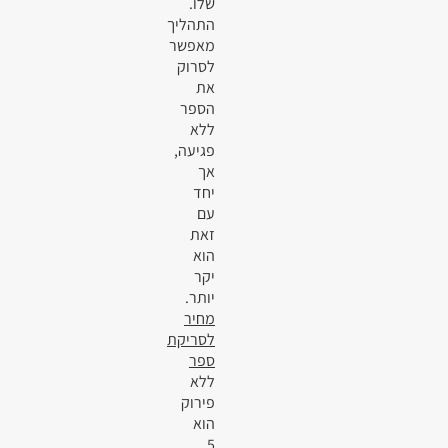
שלו.
התהליך
מאפשר
לסרוק
את
הספר
ללא
פגיעה,
אך
יחד
עם
זאת
הוא
יקר
יותר.
מחיר
לסריקת
ספר
ללא
פירוק
הוא
5