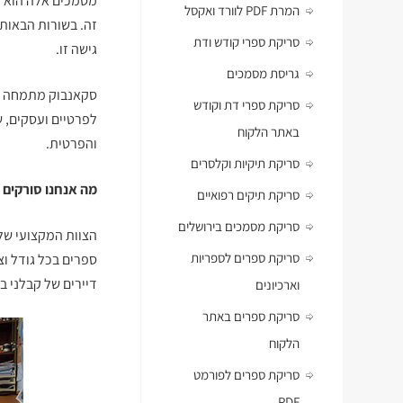
מסמכים אלה הוא מ
המרת PDF לוורד ואקסל
זה. בשורות הבאות
סריקת ספרי קודש ודת
גישה זו.
גריסת מסמכים
סקאנבוק מתמחה ב
סריקת ספרי דת וקודש
באתר הלקוח
והפרטית.
סריקת תיקיות וקלסרים
מה אנחנו סורקים
סריקת תיקים רפואיים
סריקת מסמכים בירושלים
הצוות המקצועי של
סריקת ספרים לספריות
ספרים בכל גודל וצו
דיירים של קבלני ב
וארכיונים
סריקת ספרים באתר
הלקוח
סריקת ספרים לפורמט
PDF