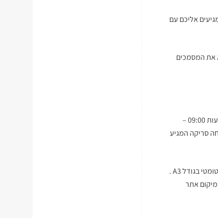
הגעה ומגיעים אליכם עם
א את המסמכים
באזור המרכז (ת"א – ראשל"צ) עד 7 שעות עבודה בין השעות 09:00 –
 ניתן על ידי מומחה סריקה המגיע
א. המחירים מתייחסים למסמכים או ספרים מפורקים הנסרקים בסורק מסמכים מהיר עם מזין אוטומטי בגודל A3 .
מיקום אתר