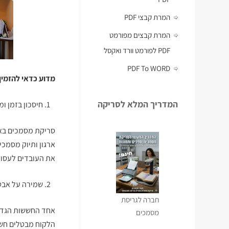
המרת קבצי PDF
המרת קבצים מפורמט
PDF לפורמט וורד ואקסל
PDF To WORD
מדוע כדאי להזמין
המדריך המלא לסריקה
חיסכון בזמן ו
סריקת מסמכים בא
ארגון ותיוק מסמכי
את העובדים לעסוק
שמירה על אבט
חברה לגריסת
אחד החששות הגדו
מסמכים
הלקוח
מבטלים חשש