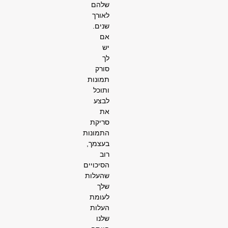
שלהם
לאורך
שנים.
אם
יש
לך
סורק
תמונות
ותוכל
לבצע
את
סריקת
התמונות
בעצמך,
רוב
הסיכויים
שהעלות
שלך
לעומת
העלות
שלנו