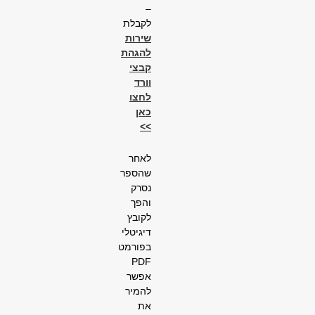
–
לקבלת
שירות
להגהת
קבצי
וורד
לחצו
כאן
>>
לאחר
שהספר
נסרק
והפך
לקובץ
דיגיטלי
בפורמט
PDF
אפשר
להמיר
את