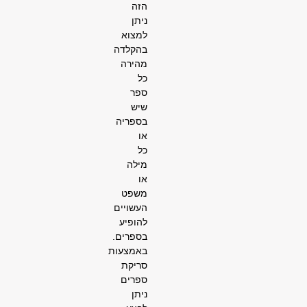
הזה
ניתן
למצוא
בהקלדה
מהירה
כל
ספר
שיש
בספריה
או
כל
מילה
או
משפט
העשויים
להופיע
בספרים.
באמצעות
סריקת
ספרים
ניתן