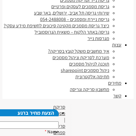
גריסת נייר וסריקת מסמכים
גריסת מסמכים לעסקים ופרטיים
שירותי גריסה תל אביב, ירושלים, באר שבע
גריסת ניירת ומסמכים – 054-2488008
כיצד גריסת מסמכים מקטינה סיכונים לחשיפת מידע עסקי?
גריסה באתר הלקוח – משאית הגרוסמוביל
מגרסות נייר
עצות
איך מחשבים משקל קובץ בסריקה?
מערכת לסריקת וניהול מסמכים
תוכנה לניהול מסמכים
ניהול מסמכים sharepoint
חתימה אלקטרונית
מחירים
מחשבון סריקה וגריסה
קשר
סריקת
הצעת מחיר ברגע
מסמכים
|
סריקת
*
Name
ספרים