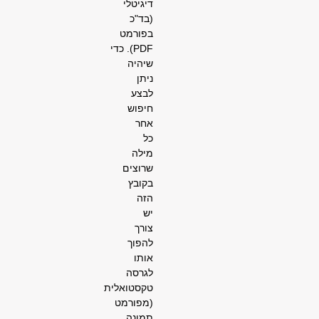
דיגיטלי
(בד"כ
בפורמט
PDF).
כדי
שיהיה
ניתן
לבצע
חיפוש
אחר
כל
מילה
שרוצים
בקובץ
הזה
יש
צורך
להפוך
אותו
לגרסה
טקסטואלית
(מפורמט
תמונה