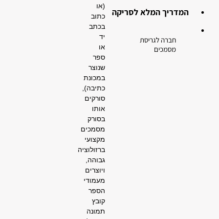
(או
המדריך המלא לסריקה
כתוב
בכתב
יד
חברה לגריסת
או
מסמכים
ספר
שנוצר
במכונת
כתיבה),
סורקים
אותו
בסורק
מסמכים
מקצועי
ברזולוציה
גבוהה,
ויוצרים
מעמודי
הספר
קובץ
תמונה