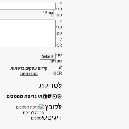
»
סריקת
*
Email
ספרים
»
סריקת
ספרים
ל
OCR
סריקת
ספרים
ל
קידום עסקים ברשתות
OCR
החברתיות
לסריקת
ספרים
שירותי גריסת מסמכים
לקובץ
חברה לגריסת
דיגיטלי
מסמכים