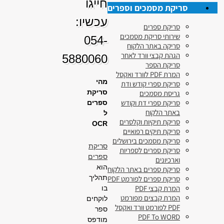
חייגו
סריקת מסמכים וספרים
עכשיו:
סריקת ספרים
שירותי סריקת מסמכים
054-
סריקה באתר הלקוח
הגהת קבצי וורד לאחר
5880060
סריקת הספר
המרת PDF לוורד ואקסל
מהי
סריקת ספרי קודש ודת
סריקת
גריסת מסמכים
סריקת ספרי דת וקודש
ספרים
באתר הלקוח
ל
סריקת תיקיות וקלסרים
OCR
סריקת תיקים רפואיים
סריקת מסמכים בירושלים
סריקת
סריקת ספרים לספריות
ספרים
וארכיונים
הוא
סריקת ספרים באתר הלקוח
תהליך
סריקת ספרים לפורמט PDF
המרת קבצי PDF
בו
המרת קבצים מפורמט
לוקחים
PDF לפורמט וורד ואקסל
ספר
PDF To WORD
מודפס