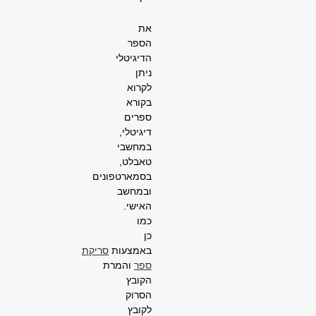
את
הספר
הדיגיטלי
ניתן
לקרוא
בקורא
ספרים
דיגיטלי,
במחשבי
טאבלט,
בסמארטפונים
ובמחשב
האישי.
כמו
כן
באמצעות
סריקת
ספר
והמרת
הקובץ
הסרוק
לקובץ