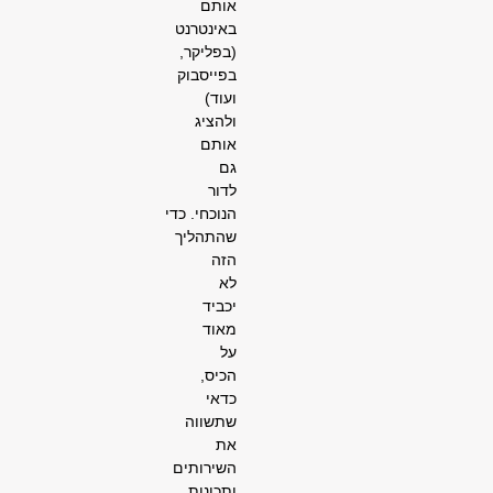
אותם
באינטרנט
(בפליקר,
בפייסבוק
ועוד)
ולהציג
אותם
גם
לדור
הנוכחי.
כדי
שהתהליך
הזה
לא
יכביד
מאוד
על
הכיס,
כדאי
שתשווה
את
השירותים
ותכונות