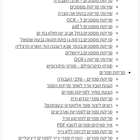
סריקת מסמכים – שלבי העבודה
שירותי סריקת מסמכים
שירותי סריקה בהתראה קצרה
סריקת מסמכים ל – OCR
סריקת מסמכים ל pdf
סריקת מסמכים בתל אביב יפו חולון בת ים
סריקת מסמכים ברמת גן פתח תקווה גבעת שמואל
סריקת מסמכים בכפר סבא רעננה הוד השרון הרצליה
סריקת מסמכים בירושלים
שירותי סריקה ו-OCR
סורקי מיקרופילם – סורקי מיקרופיש
סריקת ספרים
סריקת ספרים – שלבי העבודה
הגהת קובץ וורד לאחר סריקת הספר
הצעת מחיר לסריקת ספרים
סריקת ספרי קודש ודת
רוצים ליצור ספר אלקטרוני בעצמכם?
סריקת ספרים לספריות וארכיונים
סריקת ספרים לפורמט וורד
איך סורקים ספרים לקובץ PDF
סריקת ספרים לכיתה ללא נייר
סריקת ספרים – המרת ספרי נייר לספרים דיגיטליים