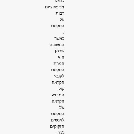
לבצע
מניפולציות
רבות
על
הטקסט
,
כאשר
החשובה
שבהן
היא
המרת
הטקסט
לקובץ
הקראה
קולי
המבצע
הקראה
של
הטקסט
לאנשים
הזקוקים
לכך.