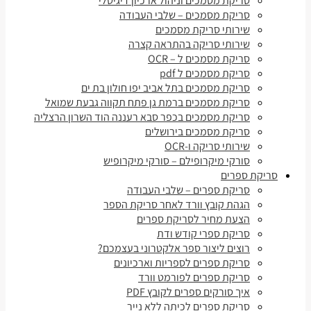
סריקת מסמכים וניהול ארכיון דיגיטלי
סריקת מסמכים – שלבי העבודה
שירותי סריקת מסמכים
שירותי סריקה בהתראה קצרה
סריקת מסמכים ל – OCR
סריקת מסמכים ל pdf
סריקת מסמכים בתל אביב יפו חולון בת ים
סריקת מסמכים ברמת גן פתח תקווה גבעת שמואל
סריקת מסמכים בכפר סבא רעננה הוד השרון הרצליה
סריקת מסמכים בירושלים
שירותי סריקה ו-OCR
סורקי מיקרופילם – סורקי מיקרופיש
סריקת ספרים
סריקת ספרים – שלבי העבודה
הגהת קובץ וורד לאחר סריקת הספר
הצעת מחיר לסריקת ספרים
סריקת ספרי קודש ודת
רוצים ליצור ספר אלקטרוני בעצמכם?
סריקת ספרים לספריות וארכיונים
סריקת ספרים לפורמט וורד
איך סורקים ספרים לקובץ PDF
סריקת ספרים לכיתה ללא נייר