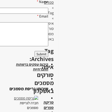
*
Name
ספרים
»
Tag
*
Email
»
איפה
סורקים
מסמכים
באשקלון
Tag
Archives:
קידום עסקים ברשתות
איפה
החברתיות
סורקים
מסמכים
שירותי גריסת מסמכים
באשקלון
סריקת
חברה לגריסת
ספרים
מסמכים