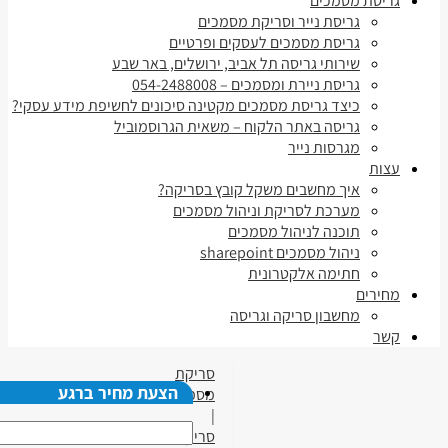
גריסת מסמכים
גריסת נייר וסריקת מסמכים
גריסת מסמכים לעסקים ופרטיים
שירותי גריסה תל אביב, ירושלים, באר שבע
גריסת ניירת ומסמכים – 054-2488008
כיצד גריסת מסמכים מקטינה סיכונים לחשיפת מידע עסקי?
גריסה באתר הלקוח – משאית הגרוסמוביל
מגרסות נייר
עצות
איך מחשבים משקל קובץ בסריקה?
מערכת לסריקת וניהול מסמכים
תוכנה לניהול מסמכים
ניהול מסמכים sharepoint
חתימה אלקטרונית
מחירים
מחשבון סריקה וגריסה
קשר
סריקת
הצעת מחיר ברגע
מסמכים
|
סריקת