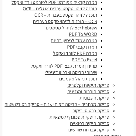
המרת קבצים מפורמט PDF לפורמט וורד ואקסל
תוכנה לזיהוי טקסט עברית אנגלית – OCR
תוכנה לזיהוי טקסט בעברית – OCR
OCR – תוכנות לזיהוי טקסט בעברית
ocr hebrew לניהול מסמכים
PDF To WORD
המרת עמוד לניסיון בחינם
המרת קבצי PDF
המרת PDF לוורד ואקסל
PDF To Excel
מחירון המרת קבצי PDF לוורד ואקסל
שירותי סריקה וארכיון דיגיטלי
תוכנת ניהול מסמכים
סריקת תיקיות וקלסרים
סריקת חוברות ומגזינים
סריקת חשבוניות
סריקת מכתבים – סריקת דפים ישנים – סריקה בסורק שטוח
סריקת כרטיסי ביקור
סריקת דיסקיות טכוגרף למשאיות
סריקת תיקים רפואיים
סריקת עבודות שורשים