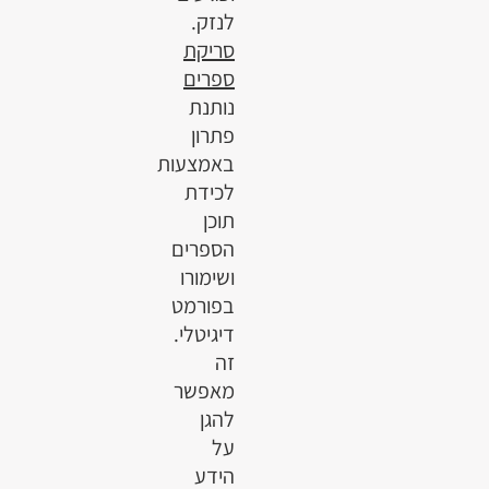
לנזק.
סריקת
ספרים
נותנת
פתרון
באמצעות
לכידת
תוכן
הספרים
ושימורו
בפורמט
דיגיטלי.
זה
מאפשר
להגן
על
הידע