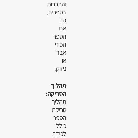
והתרבות
בספרים,
גם
אם
הספר
הפיזי
אבד
או
ניזוק.
תהליך
הסריקה:
תהליך
סריקת
הספר
כולל
לכידת