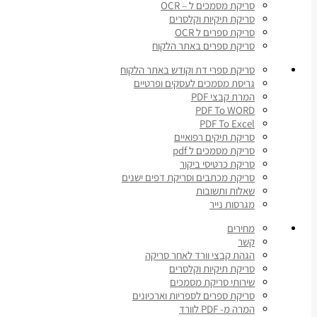
סריקת מסמכים ל – OCR
סריקת תיקיות וקלסרים
סריקת ספרים ל OCR
סריקת ספרים באתר הלקוח
סריקת ספרי דת וקודש באתר הלקוח
גריסת מסמכים לעסקים ופרטיים
המרת קבצי PDF
PDF To WORD
PDF To Excel
סריקת תיקים רפואיים
סריקת מסמכים ל pdf
סריקת כרטיסי ביקור
סריקת מכתבים וסריקת דפים ישנים
שאלות ותשובות
מגרסות נייר
מחירים
קשר
הגהת קבצי וורד לאחר סריקה
סריקת תיקיות וקלסרים
שירותי סריקת מסמכים
סריקת ספרים לספריות וארכיונים
המרה מ- PDF לוורד