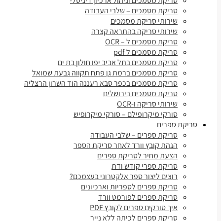
סריקת מסמכים וניהול ארכיון דיגיטלי
סריקת מסמכים – שלבי העבודה
שירותי סריקת מסמכים
שירותי סריקה בהתראה קצרה
סריקת מסמכים ל – OCR
סריקת מסמכים ל pdf
סריקת מסמכים בתל אביב יפו חולון בת ים
סריקת מסמכים ברמת גן פתח תקווה גבעת שמואל
סריקת מסמכים בכפר סבא רעננה הוד השרון הרצליה
סריקת מסמכים בירושלים
שירותי סריקה ו-OCR
סורקי מיקרופילם – סורקי מיקרופיש
סריקת ספרים
סריקת ספרים – שלבי העבודה
הגהת קובץ וורד לאחר סריקת הספר
הצעת מחיר לסריקת ספרים
סריקת ספרי קודש ודת
רוצים ליצור ספר אלקטרוני בעצמכם?
סריקת ספרים לספריות וארכיונים
סריקת ספרים לפורמט וורד
איך סורקים ספרים לקובץ PDF
סריקת ספרים לכיתה ללא נייר