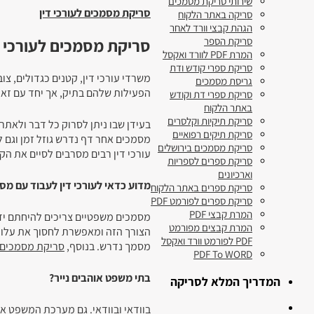
שירותי סריקת מסמכים
סריקת מסמכים לעורכי דין
סריקה באתר הלקוח
הגהת קבצי וורד לאחר
סריקת מסמכים לעורכי ד
סריקת הספר
המרת PDF לוורד ואקסל
סריקת ספרי קודש ודת
משרדי עורכי דין, קטנים כגדולים, צו
גריסת מסמכים
הפעילות שלהם בתיק, אך יחד עם זאת
סריקת ספרי דת וקודש
באתר הלקוח
סריקת תיקיות וקלסרים
בעידן שבו ניתן לסרוק כל דבר ולאתר
סריקת תיקים רפואיים
מסמכים אחר דף נדרש גוזל זמן וגם ל
סריקת מסמכים בירושלים
עורכי דין רבים מסרבים לסיים את הק
סריקת ספרים לספריות
וארכיונים
מדוע כדאי לעורכי דין לעבוד עם מסמ
סריקת ספרים באתר הלקוח
סריקת ספרים לפורמט PDF
המרת קבצי PDF
מסמכים משפטיים צריכים להיחתם ידנ
המרת קבצים מפורמט
הצורך הזה ומאפשרת לחסוך את עלוי
PDF לפורמט וורד ואקסל
מסמך נדרש. בנוסף,
סריקת מסמכים ל
PDF To WORD
בתי משפט אוהבים נייר?
המדריך המלא לסריקה
בוודאי ובוודאי. גם מערכת המשפט א