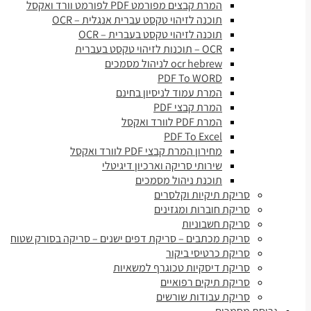
המרת קבצים מפורמט PDF לפורמט וורד ואקסל
תוכנה לזיהוי טקסט עברית אנגלית – OCR
תוכנה לזיהוי טקסט בעברית – OCR
OCR – תוכנות לזיהוי טקסט בעברית
ocr hebrew לניהול מסמכים
PDF To WORD
המרת עמוד לניסיון בחינם
המרת קבצי PDF
המרת PDF לוורד ואקסל
PDF To Excel
מחירון המרת קבצי PDF לוורד ואקסל
שירותי סריקה וארכיון דיגיטלי
תוכנת ניהול מסמכים
סריקת תיקיות וקלסרים
סריקת חוברות ומגזינים
סריקת חשבוניות
סריקת מכתבים – סריקת דפים ישנים – סריקה בסורק שטוח
סריקת כרטיסי ביקור
סריקת דיסקיות טכוגרף למשאיות
סריקת תיקים רפואיים
סריקת עבודות שורשים