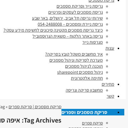
גריסת מסמכים
גריסת נייר וסריקת מסמכים
גריסת מסמכים לעסקים ופרטיים
שירותי גריסה תל אביב, ירושלים, באר שבע
גריסת ניירת ומסמכים – 054-2488008
כיצד גריסת מסמכים מקטינה סיכונים לחשיפת מידע עסקי?
גריסה באתר הלקוח – משאית הגרוסמוביל
מגרסות נייר
עצות
איך מחשבים משקל קובץ בסריקה?
מערכת לסריקת וניהול מסמכים
תוכנה לניהול מסמכים
ניהול מסמכים sharepoint
חתימה אלקטרונית
מחירים
מחשבון סריקה וגריסה
קשר
סריקת מסמכים | סריקת ספרים
» Tag » איפה סורקים ספרים בגבעת שמואל
סריקת מסמכים וספרים
Tag Archives:
איפה סו
סריקת ספרים