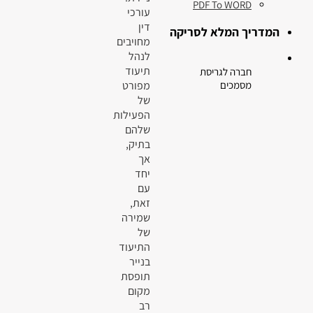
PDF To WORD
עורכי
דין
המדריך המלא לסריקה
מחויבים
לנהל
תיעוד
חברה לגריסת
מפורט
מסמכים
של
הפעילות
שלהם
בתיק,
אך
יחד
עם
זאת,
שמירה
של
התיעוד
בנייר
תופסת
מקום
רב