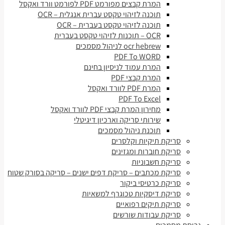
המרת קבצים מפורמט PDF לפורמט וורד ואקסל
תוכנה לזיהוי טקסט עברית אנגלית – OCR
תוכנה לזיהוי טקסט בעברית – OCR
OCR – תוכנות לזיהוי טקסט בעברית
ocr hebrew לניהול מסמכים
PDF To WORD
המרת עמוד לניסיון בחינם
המרת קבצי PDF
המרת PDF לוורד ואקסל
PDF To Excel
מחירון המרת קבצי PDF לוורד ואקסל
שירותי סריקה וארכיון דיגיטלי
תוכנת ניהול מסמכים
סריקת תיקיות וקלסרים
סריקת חוברות ומגזינים
סריקת חשבוניות
סריקת מכתבים – סריקת דפים ישנים – סריקה בסורק שטוח
סריקת כרטיסי ביקור
סריקת דיסקיות טכוגרף למשאיות
סריקת תיקים רפואיים
סריקת עבודות שורשים