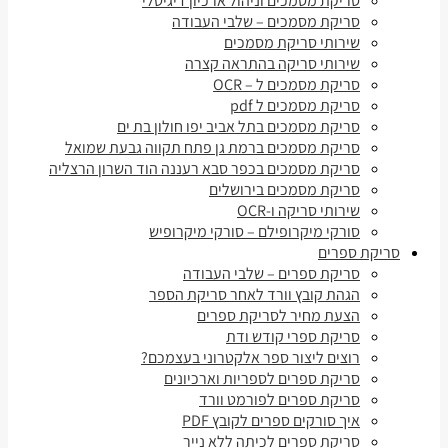
סריקת מסמכים וניהול ארכיון דיגיטלי
סריקת מסמכים – שלבי העבודה
שירותי סריקת מסמכים
שירותי סריקה בהתראה קצרה
סריקת מסמכים ל – OCR
סריקת מסמכים ל pdf
סריקת מסמכים בתל אביב יפו חולון בת ים
סריקת מסמכים ברמת גן פתח תקווה גבעת שמואל
סריקת מסמכים בכפר סבא רעננה הוד השרון הרצליה
סריקת מסמכים בירושלים
שירותי סריקה ו-OCR
סורקי מיקרופילם – סורקי מיקרופיש
סריקת ספרים
סריקת ספרים – שלבי העבודה
הגהת קובץ וורד לאחר סריקת הספר
הצעת מחיר לסריקת ספרים
סריקת ספרי קודש ודת
רוצים ליצור ספר אלקטרוני בעצמכם?
סריקת ספרים לספריות וארכיונים
סריקת ספרים לפורמט וורד
איך סורקים ספרים לקובץ PDF
סריקת ספרים לכיתה ללא נייר