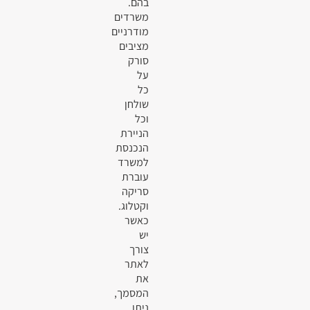
בהם.
משרדים
מודרניים
מציבים
סורק
על
כל
שולחן
וכל
הניירת
הנכנסת
למשרד
עוברת
סריקה
וקטלוג.
כאשר
יש
צורך
לאתר
את
המסמך,
ניתן