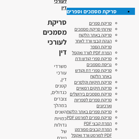
לעורכי
דין
סריקת מסמכים וספרים
סריקת
סריקת ספרים
שירותי סריקת מסמכים
מסמכים
סריקה באתר הלקוח
לעורכי
הגהת קבצי וורד לאחר
סריקת הספר
דין
המרת PDF לוורד ואקסל
סריקת ספרי קודש ודת
גריסת מסמכים
משרדי
סריקת ספרי דת וקודש
עורכי
באתר הלקוח
דין,
סריקת תיקיות וקלסרים
קטנים
סריקת תיקים רפואיים
כגדולים,
סריקת מסמכים בירושלים
צוברים
סריקת ספרים לספריות
במהלך
וארכיונים
השנים
סריקת ספרים באתר הלקוח
סריקת ספרים לפורמט PDF
כמויות
המרת קבצי PDF
גדולות
המרת קבצים מפורמט
של
PDF לפורמט וורד ואקסל
ניירת.