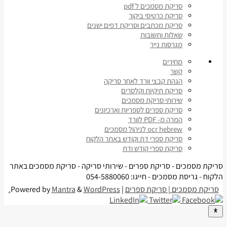
סריקת מסמכים ל pdf
סריקת כרטיסי ביקור
סריקת מכתבים וסריקת דפים ישנים
שאלות ותשובות
מגרסות נייר
מחירים
קשר
הגהת קבצי וורד לאחר סריקה
סריקת תיקיות וקלסרים
שירותי סריקת מסמכים
סריקת ספרים לספריות וארכיונים
המרה מ- PDF לוורד
ocr hebrew לניהול מסמכים
סריקת ספרי דת וקודש באתר הלקוח
סריקת ספרי קודש ודת
סריקת מסמכים - סריקת ספרים - שירותי סריקה - סריקת מסמכים באתר
הלקוח - גריסת מסמכים - חייגו: 054-5880060
סריקת מסמכים | סריקת ספרים
| Powered by
WordPress.
&
Mantra