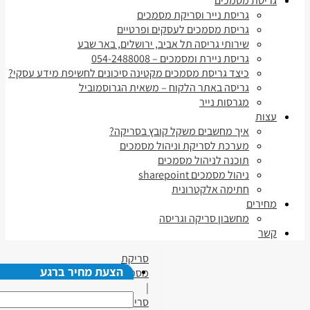
גריסת מסמכים
גריסת נייר וסריקת מסמכים
גריסת מסמכים לעסקים ופרטיים
שירותי גריסה תל אביב, ירושלים, באר שבע
גריסת ניירת ומסמכים – 054-2488008
כיצד גריסת מסמכים מקטינה סיכונים לחשיפת מידע עסקי?
גריסה באתר הלקוח – משאית הגרוסמוביל
מגרסות נייר
עצות
איך מחשבים משקל קובץ בסריקה?
מערכת לסריקת וניהול מסמכים
תוכנה לניהול מסמכים
ניהול מסמכים sharepoint
חתימה אלקטרונית
מחירים
מחשבון סריקה וגריסה
קשר
סריקת
הצעת מחיר ברגע
מסמכים
|
סריקת