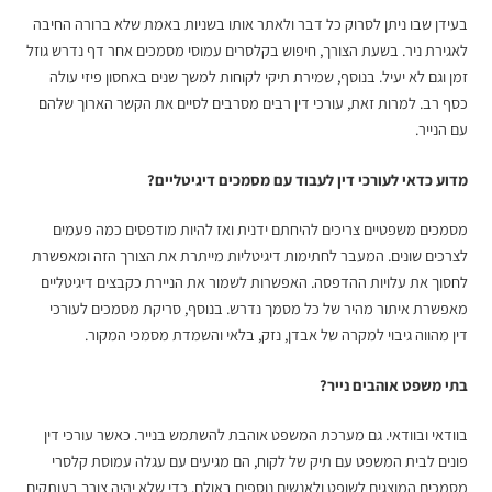
בעידן שבו ניתן לסרוק כל דבר ולאתר אותו בשניות באמת שלא ברורה החיבה
לאגירת ניר. בשעת הצורך, חיפוש בקלסרים עמוסי מסמכים אחר דף נדרש גוזל
זמן וגם לא יעיל. בנוסף, שמירת תיקי לקוחות למשך שנים באחסון פיזי עולה
כסף רב. למרות זאת, עורכי דין רבים מסרבים לסיים את הקשר הארוך שלהם
עם הנייר.
מדוע כדאי לעורכי דין לעבוד עם מסמכים דיגיטליים?
מסמכים משפטיים צריכים להיחתם ידנית ואז להיות מודפסים כמה פעמים
לצרכים שונים. המעבר לחתימות דיגיטליות מייתרת את הצורך הזה ומאפשרת
לחסוך את עלויות ההדפסה. האפשרות לשמור את הניירת כקבצים דיגיטליים
מאפשרת איתור מהיר של כל מסמך נדרש. בנוסף,
סריקת מסמכים לעורכי
דין
מהווה גיבוי למקרה של אבדן, נזק, בלאי והשמדת מסמכי המקור.
בתי משפט אוהבים נייר?
בוודאי ובוודאי. גם מערכת המשפט אוהבת להשתמש בנייר. כאשר עורכי דין
פונים לבית המשפט עם תיק של לקוח, הם מגיעים עם עגלה עמוסת קלסרי
מסמכים המוצגים לשופט ולאנשים נוספים באולם. כדי שלא יהיה צורך בעותקים