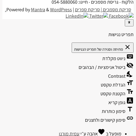
הלקוח - גריסת מסמכים - חייגו: 054-5880060
סריקת מסמכים | סריקת ספרים
| Powered by
WordPress.
&
Mantra
תפריט נגישות
close
פתיחה וסגירה של תפריט הנגישות
keyboard
ניווט מקלדת
visibility_off
ביטול אנימציות / הבהובים
nights_stay
Contrast
format_size
הגדלת טקסט
text_fields
הקטנת טקסט
font_download
גופן קריא
title
סימון כותרות
link
סימון קישורים ולחצנים
favorite
מופעל ב
אהבה
ע״י
עמית מורנו