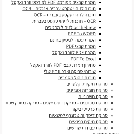
המרת קבצים מפורמט PDF לפורמט וורד ואקסל
תוכנה לזיהוי טקסט עברית אנגלית – OCR
תוכנה לזיהוי טקסט בעברית – OCR
OCR – תוכנות לזיהוי טקסט בעברית
ocr hebrew לניהול מסמכים
PDF To WORD
המרת עמוד לניסיון בחינם
המרת קבצי PDF
המרת PDF לוורד ואקסל
PDF To Excel
מחירון המרת קבצי PDF לוורד ואקסל
שירותי סריקה וארכיון דיגיטלי
תוכנת ניהול מסמכים
סריקת תיקיות וקלסרים
סריקת חוברות ומגזינים
סריקת חשבוניות
סריקת מכתבים – סריקת דפים ישנים – סריקה בסורק שטוח
סריקת כרטיסי ביקור
סריקת דיסקיות טכוגרף למשאיות
סריקת תיקים רפואיים
סריקת עבודות שורשים