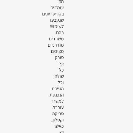
הם
עומדים
בקריטריונים
שנקבעו
לשימוש
בהם.
משרדים
מודרניים
מציבים
סורק
על
כל
שולחן
וכל
הניירת
הנכנסת
למשרד
עוברת
סריקה
וקטלוג.
כאשר
יש