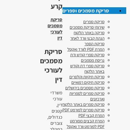
קרע
סריקת מסמכים וספרים
סריקת
סריקת ספרים
מסמכים
שירותי סריקת מסמכים
לעורכי
סריקה באתר הלקוח
דין
הגהת קבצי וורד לאחר
סריקת הספר
המרת PDF לוורד ואקסל
סריקת
סריקת ספרי קודש ודת
מסמכים
גריסת מסמכים
סריקת ספרי דת וקודש
לעורכי
באתר הלקוח
סריקת תיקיות וקלסרים
דין
סריקת תיקים רפואיים
סריקת מסמכים בירושלים
משרדי
סריקת ספרים לספריות
עורכי
וארכיונים
סריקת ספרים באתר הלקוח
דין,
סריקת ספרים לפורמט PDF
קטנים
המרת קבצי PDF
כגדולים,
המרת קבצים מפורמט
צוברים
PDF לפורמט וורד ואקסל
במהלך