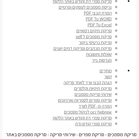
סריקת ספרי דת וקודש באתר הלקוח
גריסת מסמכים לעסקים ופרטיים
המרת קבצי PDF
PDF To WORD
PDF To Excel
סריקת תיקים רפואיים
סריקת מסמכים ל pdf
סריקת כרטיסי ביקור
סריקת מכתבים וסריקת דפים ישנים
שאלות ותשובות
מגרסות נייר
מחירים
קשר
הגהת קבצי וורד לאחר סריקה
סריקת תיקיות וקלסרים
שירותי סריקת מסמכים
סריקת ספרים לספריות וארכיונים
המרה מ- PDF לוורד
ocr hebrew לניהול מסמכים
סריקת ספרי דת וקודש באתר הלקוח
סריקת ספרי קודש ודת
סריקת מסמכים - סריקת ספרים - שירותי סריקה - סריקת מסמכים באתר