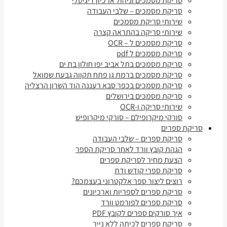
סריקת מסמכים וניהול ארכיון דיגיטלי
סריקת מסמכים – שלבי העבודה
שירותי סריקת מסמכים
שירותי סריקה בהתראה קצרה
סריקת מסמכים ל – OCR
סריקת מסמכים ל pdf
סריקת מסמכים בתל אביב יפו חולון בת ים
סריקת מסמכים ברמת גן פתח תקווה גבעת שמואל
סריקת מסמכים בכפר סבא רעננה הוד השרון הרצליה
סריקת מסמכים בירושלים
שירותי סריקה ו-OCR
סורקי מיקרופילם – סורקי מיקרופיש
סריקת ספרים
סריקת ספרים – שלבי העבודה
הגהת קובץ וורד לאחר סריקת הספר
הצעת מחיר לסריקת ספרים
סריקת ספרי קודש ודת
רוצים ליצור ספר אלקטרוני בעצמכם?
סריקת ספרים לספריות וארכיונים
סריקת ספרים לפורמט וורד
איך סורקים ספרים לקובץ PDF
סריקת ספרים לכיתה ללא נייר