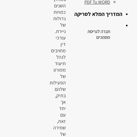
PDF To WORD
השנים
כמויות
המדריך המלא לסריקה
גדולות
של
ניירת.
חברה לגריסת
מסמכים
עורכי
דין
מחויבים
לנהל
תיעוד
מפורט
של
הפעילות
שלהם
בתיק,
אך
יחד
עם
זאת,
שמירה
של