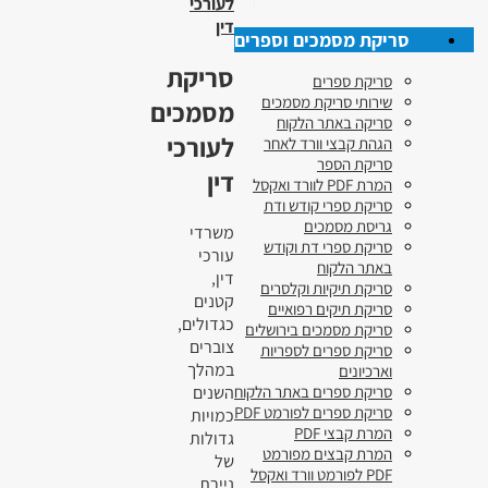
לעורכי
דין
סריקת מסמכים וספרים
סריקת
סריקת ספרים
שירותי סריקת מסמכים
מסמכים
סריקה באתר הלקוח
לעורכי
הגהת קבצי וורד לאחר
סריקת הספר
דין
המרת PDF לוורד ואקסל
סריקת ספרי קודש ודת
גריסת מסמכים
משרדי
סריקת ספרי דת וקודש
עורכי
באתר הלקוח
דין,
סריקת תיקיות וקלסרים
קטנים
סריקת תיקים רפואיים
כגדולים,
סריקת מסמכים בירושלים
צוברים
סריקת ספרים לספריות
במהלך
וארכיונים
השנים
סריקת ספרים באתר הלקוח
סריקת ספרים לפורמט PDF
כמויות
המרת קבצי PDF
גדולות
המרת קבצים מפורמט
של
PDF לפורמט וורד ואקסל
ניירת.