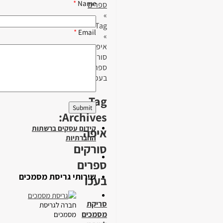
*
Name
ספרים
»
Tag
*
Email
»
איפה
סורקים
ספרים
בעכו
Tag
Archives:
קידום עסקים ברשתות
איפה
החברתיות
סורקים
ספרים
שירותי גריסת מסמכים
בעכו
סריקת
חברה לגריסת
מסמכים
מסמכים