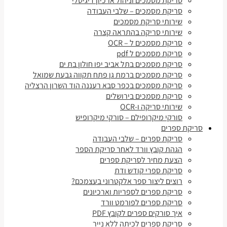
סריקת מסמכים וניהול ארכיון דיגיטלי
סריקת מסמכים – שלבי העבודה
שירותי סריקת מסמכים
שירותי סריקה בהתראה קצרה
סריקת מסמכים ל – OCR
סריקת מסמכים ל pdf
סריקת מסמכים בתל אביב יפו חולון בת ים
סריקת מסמכים ברמת גן פתח תקווה גבעת שמואל
סריקת מסמכים בכפר סבא רעננה הוד השרון הרצליה
סריקת מסמכים בירושלים
שירותי סריקה ו-OCR
סורקי מיקרופילם – סורקי מיקרופיש
סריקת ספרים
סריקת ספרים – שלבי העבודה
הגהת קובץ וורד לאחר סריקת הספר
הצעת מחיר לסריקת ספרים
סריקת ספרי קודש ודת
רוצים ליצור ספר אלקטרוני בעצמכם?
סריקת ספרים לספריות וארכיונים
סריקת ספרים לפורמט וורד
איך סורקים ספרים לקובץ PDF
סריקת ספרים לכיתה ללא נייר