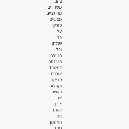
בהם.
משרדים
מודרניים
מציבים
סורק
על
כל
שולחן
וכל
הניירת
הנכנסת
למשרד
עוברת
סריקה
וקטלוג.
כאשר
יש
צורך
לאתר
את
המסמך,
ניתן