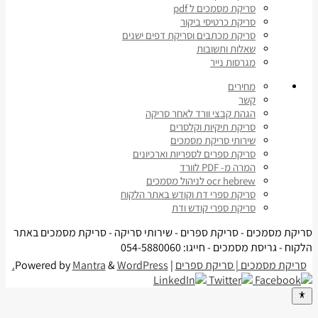
סריקת מסמכים ל pdf
סריקת כרטיסי ביקור
סריקת מכתבים וסריקת דפים ישנים
שאלות ותשובות
מגרסות נייר
מחירים
קשר
הגהת קבצי וורד לאחר סריקה
סריקת תיקיות וקלסרים
שירותי סריקת מסמכים
סריקת ספרים לספריות וארכיונים
המרה מ- PDF לוורד
ocr hebrew לניהול מסמכים
סריקת ספרי דת וקודש באתר הלקוח
סריקת ספרי קודש ודת
סריקת מסמכים - סריקת ספרים - שירותי סריקה - סריקת מסמכים באתר
הלקוח - גריסת מסמכים - חייגו: 054-5880060
סריקת מסמכים | סריקת ספרים
| Powered by
WordPress.
&
Mantra