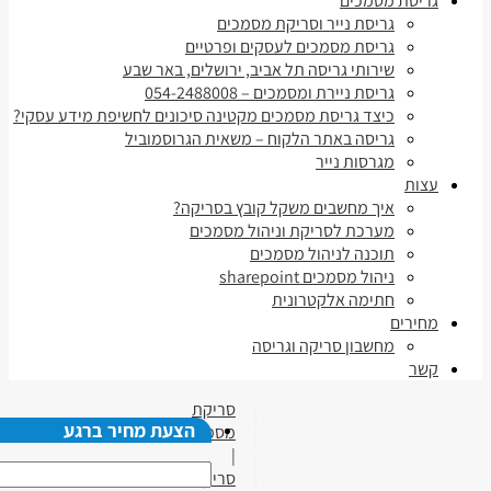
גריסת מסמכים
גריסת נייר וסריקת מסמכים
גריסת מסמכים לעסקים ופרטיים
שירותי גריסה תל אביב, ירושלים, באר שבע
גריסת ניירת ומסמכים – 054-2488008
כיצד גריסת מסמכים מקטינה סיכונים לחשיפת מידע עסקי?
גריסה באתר הלקוח – משאית הגרוסמוביל
מגרסות נייר
עצות
איך מחשבים משקל קובץ בסריקה?
מערכת לסריקת וניהול מסמכים
תוכנה לניהול מסמכים
ניהול מסמכים sharepoint
חתימה אלקטרונית
מחירים
מחשבון סריקה וגריסה
קשר
סריקת
הצעת מחיר ברגע
מסמכים
|
סריקת