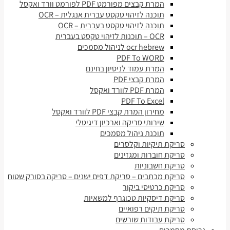
המרת קבצים מפורמט PDF לפורמט וורד ואקסל
תוכנה לזיהוי טקסט עברית אנגלית – OCR
תוכנה לזיהוי טקסט בעברית – OCR
OCR – תוכנות לזיהוי טקסט בעברית
ocr hebrew לניהול מסמכים
PDF To WORD
המרת עמוד לניסיון בחינם
המרת קבצי PDF
המרת PDF לוורד ואקסל
PDF To Excel
מחירון המרת קבצי PDF לוורד ואקסל
שירותי סריקה וארכיון דיגיטלי
תוכנת ניהול מסמכים
סריקת תיקיות וקלסרים
סריקת חוברות ומגזינים
סריקת חשבוניות
סריקת מכתבים – סריקת דפים ישנים – סריקה בסורק שטוח
סריקת כרטיסי ביקור
סריקת דיסקיות טכוגרף למשאיות
סריקת תיקים רפואיים
סריקת עבודות שורשים