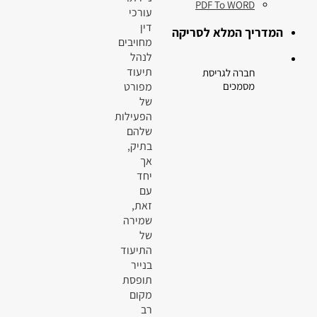
PDF To WORD
עורכי
דין
המדריך המלא לסריקה
מחויבים
לנהל
תיעוד
חברה לגריסת
מפורט
מסמכים
של
הפעילות
שלהם
בתיק,
אך
יחד
עם
זאת,
שמירה
של
התיעוד
בנייר
תופסת
מקום
רב