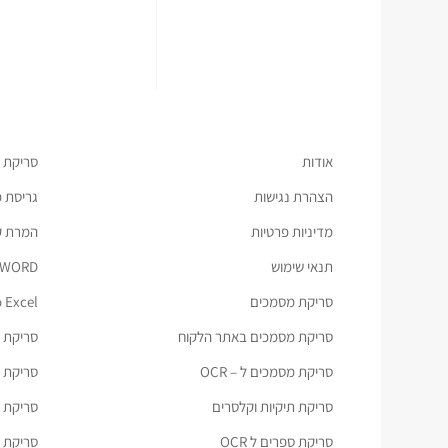
אודות
סריקת 
הצהרת נגישות
גריסת 
מדיניות פרטיות
המרת קבצ
תנאי שימוש
 WORD
סריקת מסמכים
 Excel
סריקת מסמכים באתר הלקוח
סריקת ת
סריקת מסמכים ל – OCR
סריקת מס
סריקת תיקיות וקלסרים
סריקת כ
סריקת ספרים ל OCR
סריקת מ