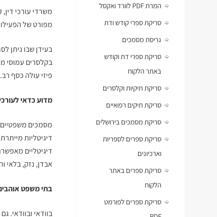
המרת PDF לוורד ואקסל
משרדי עורכי דין, ק
סריקת ספרי קודש ודת
מפורט של הפעילות
גריסת מסמכים
בעידן שבו ניתן לס
סריקת ספרי דת וקודש
בקלסרים עמוסי מסמ
באתר הלקוח
פיזי עולה כסף רב.
סריקת תיקיות וקלסרים
מדוע כדאי לעורכי 
סריקת תיקים רפואיים
סריקת מסמכים בירושלים
מסמכים משפטיים צ
דיגיטליות מייתרת
סריקת ספרים לספריות
דיגיטליים מאפשרת
וארכיונים
אבדן, נזק, בלאי 
סריקת ספרים באתר
הלקוח
בתי משפט אוהבים 
סריקת ספרים לפורמט
בוודאי ובוודאי. ג
PDF