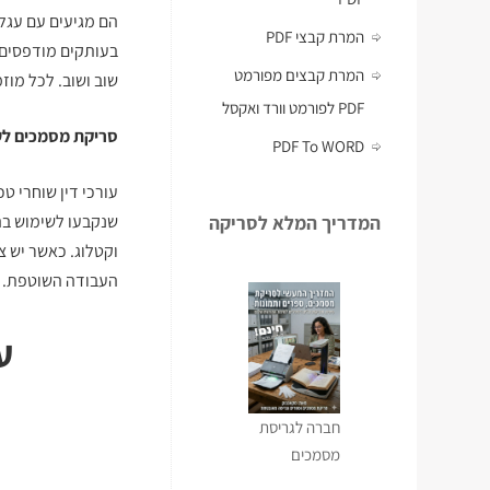
הם מגיעים עם עגל
המרת קבצי PDF
בעותקים מודפסים,
המרת קבצים מפורמט
שוב ושוב. לכל מוז
PDF לפורמט וורד ואקסל
סריקת מסמכים לעו
PDF To WORD
עורכי דין שוחרי ט
המדריך המלא לסריקה
שנקבעו לשימוש בה
וקטלוג. כאשר יש צ
העבודה השוטפת.
ע
חברה לגריסת
מסמכים