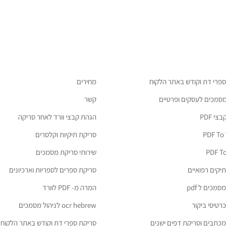
ספרי דת וקודש באתר הלקוח
מחירים
מסמכים לעסקים ופרטיים
קשר
י PDF
הגהת קבצי וורד לאחר סריקה
PDF To
סריקת תיקיות וקלסרים
PDF To
שירותי סריקת מסמכים
יקים רפואיים
סריקת ספרים לספריות וארכיונים
מכים ל pdf
המרה מ- PDF לוורד
רטיסי ביקור
ocr hebrew לניהול מסמכים
כתבים וסריקת דפים ישנים
סריקת ספרי דת וקודש באתר הלקוח