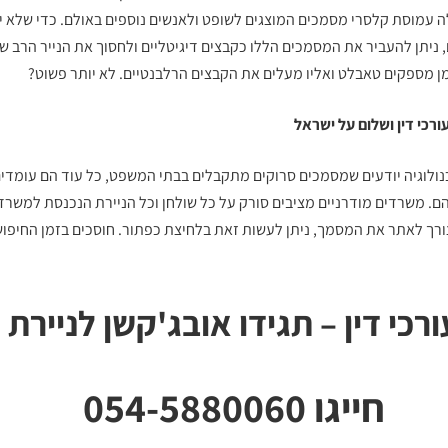
ה עמוסת קלסרי מסמכים המוצגים לשופט ולאנשים נוספים באולם. כדי שלא יה
 ניתן להעביר את המסמכים הללו כקבצים דיגיטליים ולחסוך את הנייר הרב ש
מן מספקים טאבלט ואליו מעלים את הקבצים הרלבנטיים. לא יותר פשוט?
רכי דין
ושלום על ישראל
כנולוגיה יודעים שמסמכים סרוקים מתקבלים בבתי המשפט, כל עוד הם עומדים
ם. משרדים מודרניים מציבים סורק על כל שולחן וכל הניירת הנכנסת למשרד
ורך לאתר את המסמך, ניתן לעשות זאת בלחיצת כפתור. חוסכים בזמן החיפוש
ורכי דין – תגידו אובג'קשן לניירת
חייגו 054-5880060