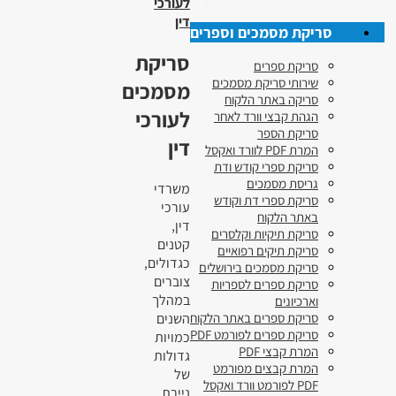
לעורכי
דין
סריקת מסמכים וספרים
סריקת
סריקת ספרים
שירותי סריקת מסמכים
מסמכים
סריקה באתר הלקוח
לעורכי
הגהת קבצי וורד לאחר
סריקת הספר
דין
המרת PDF לוורד ואקסל
סריקת ספרי קודש ודת
גריסת מסמכים
משרדי
סריקת ספרי דת וקודש
עורכי
באתר הלקוח
דין,
סריקת תיקיות וקלסרים
קטנים
סריקת תיקים רפואיים
כגדולים,
סריקת מסמכים בירושלים
צוברים
סריקת ספרים לספריות
במהלך
וארכיונים
השנים
סריקת ספרים באתר הלקוח
סריקת ספרים לפורמט PDF
כמויות
המרת קבצי PDF
גדולות
המרת קבצים מפורמט
של
PDF לפורמט וורד ואקסל
ניירת.