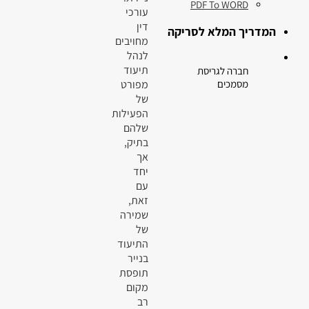
PDF To WORD
עורכי
דין
המדריך המלא לסריקה
מחויבים
לנהל
תיעוד
חברה לגריסת
מפורט
מסמכים
של
הפעילות
שלהם
בתיק,
אך
יחד
עם
זאת,
שמירה
של
התיעוד
בנייר
תופסת
מקום
רב