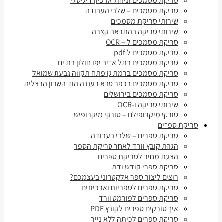
סריקת מסמכים וניהול ארכיון דיגיטלי
סריקת מסמכים – שלבי העבודה
שירותי סריקת מסמכים
שירותי סריקה בהתראה קצרה
סריקת מסמכים ל – OCR
סריקת מסמכים ל pdf
סריקת מסמכים בתל אביב יפו חולון בת ים
סריקת מסמכים ברמת גן פתח תקווה גבעת שמואל
סריקת מסמכים בכפר סבא רעננה הוד השרון הרצליה
סריקת מסמכים בירושלים
שירותי סריקה ו-OCR
סורקי מיקרופילם – סורקי מיקרופיש
סריקת ספרים
סריקת ספרים – שלבי העבודה
הגהת קובץ וורד לאחר סריקת הספר
הצעת מחיר לסריקת ספרים
סריקת ספרי קודש ודת
רוצים ליצור ספר אלקטרוני בעצמכם?
סריקת ספרים לספריות וארכיונים
סריקת ספרים לפורמט וורד
איך סורקים ספרים לקובץ PDF
סריקת ספרים לכיתה ללא נייר