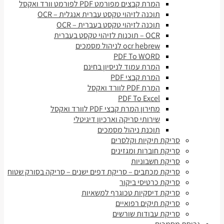
המרת קבצים מפורמט PDF לפורמט וורד ואקסל
תוכנה לזיהוי טקסט עברית אנגלית – OCR
תוכנה לזיהוי טקסט בעברית – OCR
OCR – תוכנות לזיהוי טקסט בעברית
ocr hebrew לניהול מסמכים
PDF To WORD
המרת עמוד לניסיון בחינם
המרת קבצי PDF
המרת PDF לוורד ואקסל
PDF To Excel
מחירון המרת קבצי PDF לוורד ואקסל
שירותי סריקה וארכיון דיגיטלי
תוכנת ניהול מסמכים
סריקת תיקיות וקלסרים
סריקת חוברות ומגזינים
סריקת חשבוניות
סריקת מכתבים – סריקת דפים ישנים – סריקה בסורק שטוח
סריקת כרטיסי ביקור
סריקת דיסקיות טכוגרף למשאיות
סריקת תיקים רפואיים
סריקת עבודות שורשים