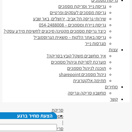
גריסת מסמכים
גריסת נייר וסריקת מסמכים
גריסת מסמכים לעסקים ופרטיים
שירותי גריסה תל אביב, ירושלים, באר שבע
גריסת ניירת ומסמכים – 054-2488008
כיצד גריסת מסמכים מקטינה סיכונים לחשיפת מידע עסקי?
גריסה באתר הלקוח – משאית הגרוסמוביל
מגרסות נייר
עצות
איך מחשבים משקל קובץ בסריקה?
מערכת לסריקת וניהול מסמכים
תוכנה לניהול מסמכים
ניהול מסמכים sharepoint
חתימה אלקטרונית
מחירים
מחשבון סריקה וגריסה
קשר
סריקת
הצעת מחיר ברגע
מסמכים
|
סריקת