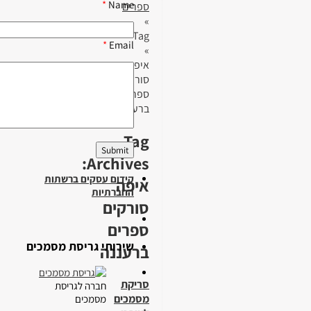
*
Name
ספרים
»
Tag
*
Email
»
איפה
סורקים
ספרים
ברעננה
Tag
Archives:
קידום עסקים ברשתות
איפה
החברתיות
סורקים
ספרים
שירותי גריסת מסמכים
ברעננה
סריקת
חברה לגריסת
מסמכים
מסמכים