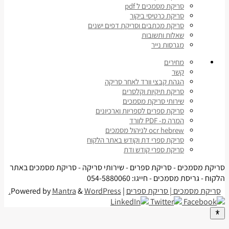
סריקת מסמכים ל pdf
סריקת כרטיסי ביקור
סריקת מכתבים וסריקת דפים ישנים
שאלות ותשובות
מגרסות נייר
מחירים
קשר
הגהת קבצי וורד לאחר סריקה
סריקת תיקיות וקלסרים
שירותי סריקת מסמכים
סריקת ספרים לספריות וארכיונים
המרה מ- PDF לוורד
ocr hebrew לניהול מסמכים
סריקת ספרי דת וקודש באתר הלקוח
סריקת ספרי קודש ודת
סריקת מסמכים - סריקת ספרים - שירותי סריקה - סריקת מסמכים באתר
הלקוח - גריסת מסמכים - חייגו: 054-5880060
סריקת מסמכים | סריקת ספרים
| Powered by
WordPress.
&
Mantra