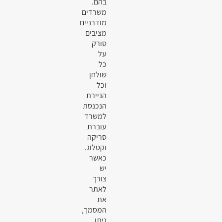
בהם.
משרדים
מודרניים
מציבים
סורק
על
כל
שולחן
וכל
הניירת
הנכנסת
למשרד
עוברת
סריקה
וקטלוג.
כאשר
יש
צורך
לאתר
את
המסמך,
ניתן