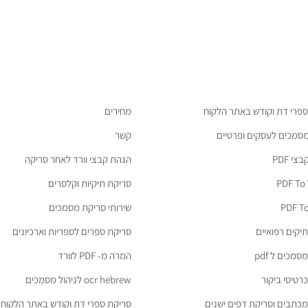
ספרי דת וקודש באתר הלקוח
מחירים
מסמכים לעסקים ופרטיים
קשר
י PDF
הגהת קבצי וורד לאחר סריקה
PDF To
סריקת תיקיות וקלסרים
PDF To
שירותי סריקת מסמכים
יקים רפואיים
סריקת ספרים לספריות וארכיונים
מכים ל pdf
המרה מ- PDF לוורד
רטיסי ביקור
ocr hebrew לניהול מסמכים
כתבים וסריקת דפים ישנים
סריקת ספרי דת וקודש באתר הלקוח