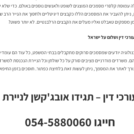
ה עמוסת קלסרי מסמכים המוצגים לשופט ולאנשים נוספים באולם. כדי שלא יה
 ניתן להעביר את המסמכים הללו כקבצים דיגיטליים ולחסוך את הנייר הרב ש
מן מספקים טאבלט ואליו מעלים את הקבצים הרלבנטיים. לא יותר פשוט?
רכי דין
ושלום על ישראל
כנולוגיה יודעים שמסמכים סרוקים מתקבלים בבתי המשפט, כל עוד הם עומדים
ם. משרדים מודרניים מציבים סורק על כל שולחן וכל הניירת הנכנסת למשרד
ורך לאתר את המסמך, ניתן לעשות זאת בלחיצת כפתור. חוסכים בזמן החיפוש
ורכי דין – תגידו אובג'קשן לניירת
חייגו 054-5880060