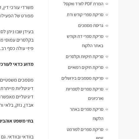
המרת PDF לוורד ואקסל
משרדי עורכי דין, ק
סריקת ספרי קודש ודת
מפורט של הפעילות
גריסת מסמכים
בעידן שבו ניתן לס
סריקת ספרי דת וקודש
בקלסרים עמוסי מסמ
באתר הלקוח
פיזי עולה כסף רב.
סריקת תיקיות וקלסרים
מדוע כדאי לעורכי 
סריקת תיקים רפואיים
סריקת מסמכים בירושלים
מסמכים משפטיים צ
דיגיטליות מייתרת
סריקת ספרים לספריות
דיגיטליים מאפשרת
וארכיונים
אבדן, נזק, בלאי 
סריקת ספרים באתר
הלקוח
בתי משפט אוהבים 
סריקת ספרים לפורמט
בוודאי ובוודאי. ג
PDF