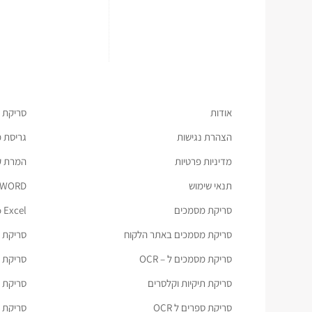
אודות
סריקת 
הצהרת נגישות
גריסת 
מדיניות פרטיות
המרת קבצ
תנאי שימוש
 WORD
סריקת מסמכים
 Excel
סריקת מסמכים באתר הלקוח
סריקת ת
סריקת מסמכים ל – OCR
סריקת מס
סריקת תיקיות וקלסרים
סריקת כ
סריקת ספרים ל OCR
סריקת מ