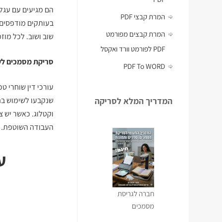
הם מגיעים עם עגל
המרת קבצי PDF
בעותקים מודפסים,
המרת קבצים מפורמט
שוב ושוב. לכל מוז
PDF לפורמט וורד ואקסל
סריקת מסמכים לעו
PDF To WORD
עורכי דין שוחרי ט
המדריך המלא לסריקה
שנקבעו לשימוש בה
וקטלוג. כאשר יש צ
העבודה השוטפת.
ע
חברה לגריסת
מסמכים