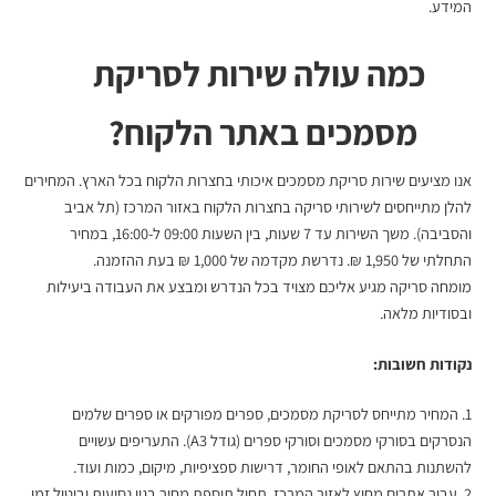
המידע.
כמה עולה
שירות לסריקת
מסמכים באתר הלקוח
?
אנו מציעים
שירות סריקת מסמכים
איכותי בחצרות הלקוח בכל הארץ. המחירים
להלן מתייחסים ל
שירותי סריקה בחצרות הלקוח
באזור המרכז (תל אביב
והסביבה). משך השירות עד 7 שעות, בין השעות 09:00 ל-16:00, במחיר
התחלתי של 1,950 ₪. נדרשת מקדמה של 1,000 ₪ בעת ההזמנה.
מומחה סריקה מגיע אליכם מצויד בכל הנדרש ומבצע את העבודה ביעילות
ובסודיות מלאה.
נקודות חשובות:
1. המחיר מתייחס לסריקת מסמכים, ספרים מפורקים או ספרים שלמים
הנסרקים בסורקי מסמכים וסורקי ספרים (גודל A3). התעריפים עשויים
להשתנות בהתאם לאופי החומר, דרישות ספציפיות, מיקום, כמות ועוד.
2. עבור אתרים מחוץ לאזור המרכז, תחול תוספת מחיר בגין נסיעות וביטול זמן.