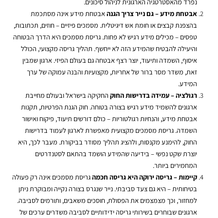
נפרד מהאסטרטגיה הארגונית לניהול סיכונים
.
אבטחת מידע – גם נייר צריך הגנה
אבטחת מידע אינה מסתכמת
בהצפנת קבצים או חומת אש דיגיטלית. מסמכים פיזיים – חוזים, תכתובות,
טפסים – מכילים מידע רגיש לא פחות. גריסת מסמכים היא הדרך הבטוחה
והיעילה להבטיח שהמידע הזה לא ייחשף. תהליך גריסה מקצועי, הכולל
איסוף, השמדה ותיעוד, יוצר רצף אבטחה גם בעולם הפיזי. ארגון שמבין
זאת, משדר מסר ברור של אחריות, מקצועיות והבנה עמוקה של ערך
המידע
.
רגולציה – עמידה בדרישות החוק
החקיקה בישראל ובעולם מחייבת
ארגונים להשמיד מידע רגיש בצורה בטוחה. חוק הגנת הפרטיות, תקנות
אבטחת מידע, והנחיות רגולטוריות – כולם דורשים תיעוד, פיקוח ואישור
השמדה. גריסת מסמכים מקצועית מאפשרת לארגון לעמוד בדרישות
החוק, להימנע מקנסות, ולהציג תהליך מסודר בביקורת. מעבר לכך, היא
יוצרת שקט נפשי – בידיעה שהמידע הושמד בהתאם לסטנדרטים
המחמירים ביותר
.
קיימות – גריסה ירוקה היא גריסה חכמה
גריסת מסמכים אינה רק פעולה
בטיחותית – היא גם צעד סביבתי. נייר שנגרס בצורה נקייה ומבוקרת ניתן
למחזור, וכך מצמצמים את הפסולת, חוסכים משאבים, ותורמים לסביבה.
ארגונים שבוחרים בשירותי גריסה ידידותיים לסביבה משדרים ערכים של