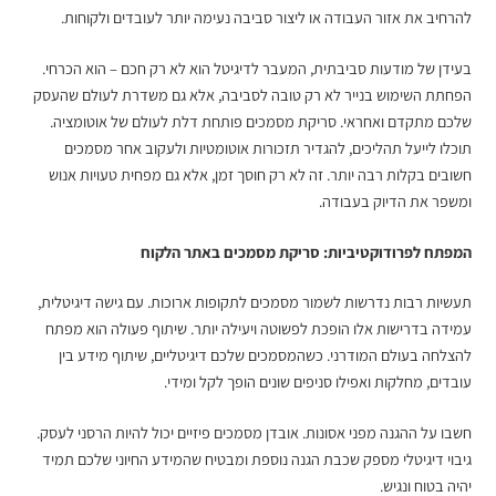
להרחיב את אזור העבודה או ליצור סביבה נעימה יותר לעובדים ולקוחות.
בעידן של מודעות סביבתית, המעבר לדיגיטל הוא לא רק חכם – הוא הכרחי.
הפחתת השימוש בנייר לא רק טובה לסביבה, אלא גם משדרת לעולם שהעסק
שלכם מתקדם ואחראי.
סריקת מסמכים
פותחת דלת לעולם של אוטומציה.
תוכלו לייעל תהליכים, להגדיר תזכורות אוטומטיות ולעקוב אחר מסמכים
חשובים בקלות רבה יותר. זה לא רק חוסך זמן, אלא גם מפחית טעויות אנוש
ומשפר את הדיוק בעבודה.
המפתח לפרודוקטיביות:
סריקת מסמכים באתר הלקוח
תעשיות רבות נדרשות לשמור מסמכים לתקופות ארוכות. עם גישה דיגיטלית,
עמידה בדרישות אלו הופכת לפשוטה ויעילה יותר. שיתוף פעולה הוא מפתח
להצלחה בעולם המודרני. כשהמסמכים שלכם דיגיטליים, שיתוף מידע בין
עובדים, מחלקות ואפילו סניפים שונים הופך לקל ומידי.
חשבו על ההגנה מפני אסונות. אובדן מסמכים פיזיים יכול להיות הרסני לעסק.
גיבוי דיגיטלי מספק שכבת הגנה נוספת ומבטיח שהמידע החיוני שלכם תמיד
יהיה בטוח ונגיש.