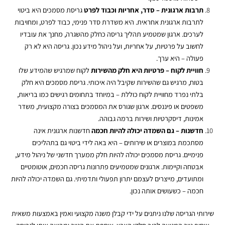
תרבות ארגונית – סדר, אחריות וכבוד לפרט
גריסת מסמכים היא ביטוי
לתרבות ארגונית אחראית. היא משדרת סדר פנימי, כבוד לפרט, ומחויבות
לערכים. ארגון שמטמיע תהליך גריסה כחלק מהשגרה, מחנך את עובדיו
לחשוב על פרטיות, על אחריות, ועל ניהול מידע נכון.
גריסה
היא לא רק
פעולה – היא ערך
.
חוויית לקוח – פרטיות היא חלק מהשירות
לקוח שמרגיש שהמידע שלו
בטוח, מרגיש גם שהשירות שקיבל היה איכותי.
גריסת מסמכים
היא חלק
בלתי נפרד מחוויית לקוח כוללת – במיוחד בתחומים רגישים כמו בריאות,
משפטים או פיננסים. ארגון שגורס את המסמכים בצורה מקצועית, משדר
אמינות, דיסקרטיות ושירות ברמה גבוהה
.
חדשנות – גם השמדה יכולה להיות חכמה
חדשנות ארגונית אינה
מסתכמת במוצרים או שירותים – היא באה לידי ביטוי גם בתהליכים
פנימיים. גריסת מסמכים יכולה להיות חלק ממערך חדשני של ניהול מידע,
אבטחה וקיימות. ארגונים שמטמיעים פתרונות גריסה חכמים, אוטומטיים
ומתועדים, מייצרים לעצמם יתרון תפעולי ותדמיתי. גם השמדה יכולה להיות
חכמה – כשעושים אותה נכון
.
שירותי הגריסה שלנו ניתנים על ידי קבלן משנה מקצועי ואמין באמצעות משאית