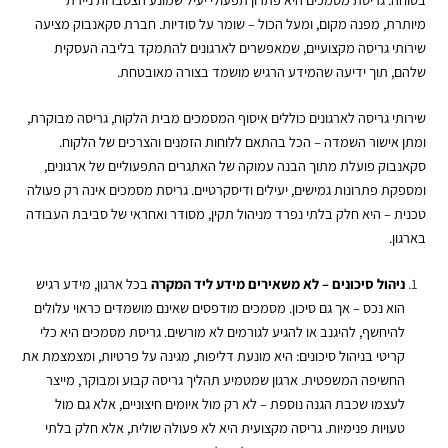
מיותרת, מפנה מקום, ומעל הכול – שומר על סודיות. חברת סקאנבוק מציעה
שירותי גריסה
מקצועיים, שמאפשרים לארגונים להתמקד בליבה העסקית
שלהם, תוך ידיעה שהמידע הרגיש מושמד בצורה מאובטחת.
שירותי גריסה לארגונים
כוללים איסוף המסמכים מבית הלקוח, גריסה מבוקרת,
ומתן אישור השמדה – הכל בהתאם ללוחות הזמנים והצרכים של הלקוח.
סקאנבוק פועלת מתוך הבנה עמוקה של האתגרים התפעוליים של ארגונים,
ומספקת פתרונות גמישים, יעילים ודיסקרטיים.
גריסת מסמכים
אינה רק פעולה
טכנית – היא חלק בלתי נפרד מניהול תקין, מסודר ואחראי של סביבת העבודה
בארגון.
ניהול סיכונים – לא משאירים מידע ליד המקרה
בכל ארגון, מידע רגיש
הוא נכס – אך גם סיכון. מסמכים מודפסים שאינם מושמדים כראוי עלולים
להיחשף, להיגנב או להגיע לגורמים לא מורשים. גריסת מסמכים היא כלי
קריטי בניהול סיכונים: היא מונעת דליפות, מגינה על פרטיות, ומצמצמת את
החשיפה המשפטית. ארגון שמטמיע תהליך גריסה קבוע ומבוקר, מייצר
לעצמו שכבת הגנה נוספת – לא רק מול איומים חיצוניים, אלא גם מול
טעויות פנימיות. גריסה מקצועית היא לא פעולה שולית, אלא חלק בלתי