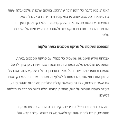
ראשית, בואו נדבר על הזמן היקר שתחסכו. במקום שהצוות שלכם יבלה שעות
בחיפוש אחר מסמכים ישנים או בתיוק ניירת חדשה, הם יוכלו להתמקד
במשימות שבאמת מניעות את העסק קדימה. זה לא רק חיסכון בזמן – זו
הזדמנות להגביר את הפרודוקטיביות ולשחרר את היצירתיות של העובדים
שלכם.
המהפכה השקטה של
סריקת מסמכים באתר הלקוח
אבטחת מידע היא נושא שמעסיק כל מנהל. עם סריקת מסמכים באתר,
המסמכים הרגישים שלכם נשארים תחת השגחתכם הישירה. אין צורך לדאוג
מהעברת חומרים סודיים – הכל נשאר בטוח בין כותלי העסק שלכם. חשבו על
היתרון התחרותי שתקבלו כשתוכלו לשלוף כל מסמך בשניות. זה לא רק משפר
את השירות ללקוח, אלא גם מאפשר קבלת החלטות מהירה ומבוססת מידע.
בעולם העסקי המהיר של היום, מהירות תגובה יכולה להיות ההבדל בין הצלחה
לכישלון.
ומה לגבי המרחב הפיזי? ארכיבים ענקיים הם נחלת העבר. עם
סריקת
מסמכים
, תוכלו לפנות שטח יקר ולהשתמש בו בצורה יעילה יותר – אולי