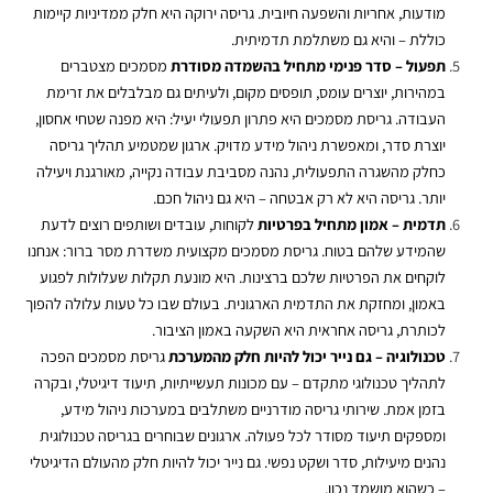
מודעות, אחריות והשפעה חיובית. גריסה ירוקה היא חלק ממדיניות קיימות
כוללת – והיא גם משתלמת תדמיתית
.
תפעול – סדר פנימי מתחיל בהשמדה מסודרת
מסמכים מצטברים
במהירות, יוצרים עומס, תופסים מקום, ולעיתים גם מבלבלים את זרימת
העבודה. גריסת מסמכים היא פתרון תפעולי יעיל: היא מפנה שטחי אחסון,
יוצרת סדר, ומאפשרת ניהול מידע מדויק. ארגון שמטמיע תהליך גריסה
כחלק מהשגרה התפעולית, נהנה מסביבת עבודה נקייה, מאורגנת ויעילה
יותר. גריסה היא לא רק אבטחה – היא גם ניהול חכם
.
תדמית – אמון מתחיל בפרטיות
לקוחות, עובדים ושותפים רוצים לדעת
שהמידע שלהם בטוח.
גריסת מסמכים
מקצועית משדרת מסר ברור: אנחנו
לוקחים את הפרטיות שלכם ברצינות. היא מונעת תקלות שעלולות לפגוע
באמון, ומחזקת את התדמית הארגונית. בעולם שבו כל טעות עלולה להפוך
לכותרת, גריסה אחראית היא השקעה באמון הציבור
.
טכנולוגיה – גם נייר יכול להיות חלק מהמערכת
גריסת מסמכים הפכה
לתהליך טכנולוגי מתקדם – עם מכונות תעשייתיות, תיעוד דיגיטלי, ובקרה
בזמן אמת.
שירותי גריסה
מודרניים משתלבים במערכות ניהול מידע,
ומספקים תיעוד מסודר לכל פעולה. ארגונים שבוחרים בגריסה טכנולוגית
נהנים מיעילות, סדר ושקט נפשי. גם נייר יכול להיות חלק מהעולם הדיגיטלי
– כשהוא מושמד נכון
.