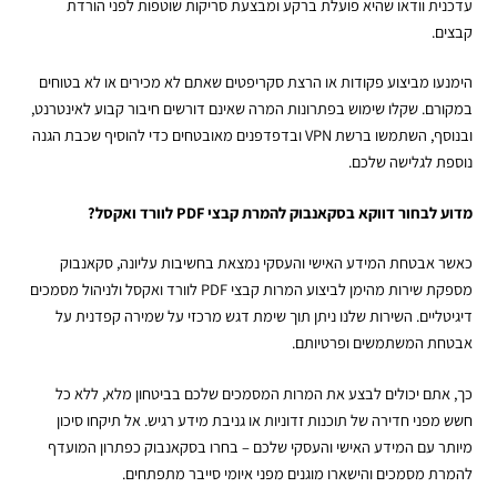
עדכנית וודאו שהיא פועלת ברקע ומבצעת סריקות שוטפות לפני הורדת
קבצים.
הימנעו מביצוע פקודות או הרצת סקריפטים שאתם לא מכירים או לא בטוחים
במקורם. שקלו שימוש בפתרונות המרה שאינם דורשים חיבור קבוע לאינטרנט,
ובנוסף, השתמשו ברשת VPN ובדפדפנים מאובטחים כדי להוסיף שכבת הגנה
נוספת לגלישה שלכם.
מדוע לבחור דווקא בסקאנבוק להמרת קבצי
PDF לוורד ואקסל?
כאשר אבטחת המידע האישי והעסקי נמצאת בחשיבות עליונה, סקאנבוק
מספקת שירות מהימן לביצוע
המרות קבצי PDF לוורד ואקסל
ולניהול מסמכים
דיגיטליים. השירות שלנו ניתן תוך שימת דגש מרכזי על שמירה קפדנית על
אבטחת המשתמשים ופרטיותם.
כך, אתם יכולים לבצע את המרות המסמכים שלכם בביטחון מלא, ללא כל
חשש מפני חדירה של תוכנות זדוניות או גניבת מידע רגיש. אל תיקחו סיכון
מיותר עם המידע האישי והעסקי שלכם – בחרו בסקאנבוק כפתרון המועדף
להמרת מסמכים והישארו מוגנים מפני איומי סייבר מתפתחים.