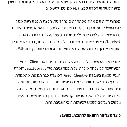
ההתרעה, גורמים עוינים ברשת מקימים אתרי אינטרנט מזויפים, הדומים באופן
מטעה ל
שירותי המרת קבצי PDF
מקוונים ולגיטימיים.
מאחורי חזות תמימה זו מסתתרת כוונה זדונית: הפצת תוכנות ריגול מסוג
Infostealer שמטרתן העיקרית היא חדירה למערכות המשתמשים ושאיבת
מידע אישי רגיש לצרכים פליליים. חקירה מעמיקה של חברת האבטחה
Cloudsek חשפה לאחרונה שיטת פעולה מדאיגה במיוחד, בה נוצלו אתרים
מתחזים שחיקו בצורה משכנעת את השירות הפופולרי Pdfcandy.com .
אתרים אלה שימשו ככלי להפצה של תוכנה זדונית בשם ArechClient
המשתייכת למשפחה מוכרת של תוכנות גניבת מידע Sectoprat . חומרת
העניין טמונה בעובדה ש- ArechClient הפועלת כבר תקופה, מתמקדת
באיסוף קפדני של נתונים אישיים קריטיים ביותר, ביניהם שמות משתמש
וסיסמאות השמורים בדפדפנים, פרטי חשבונות בנק רגישים, מידע הנוגע
לארנקים דיגיטליים של מטבעות קריפטוגרפיים, וכן נתונים אישיים רגישים
נוספים העלולים לשמש לפעולות הונאה וגניבת זהות.
כיצד מצליחה ההונאה להתבצע בפועל?