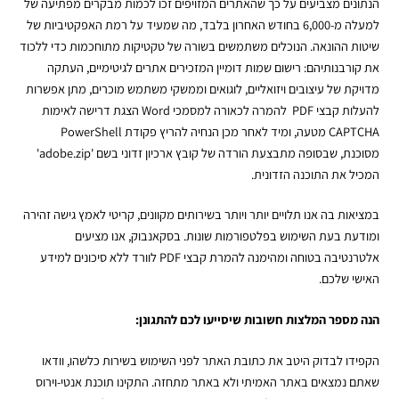
הנתונים מצביעים על כך שהאתרים המזויפים זכו לכמות מבקרים מפתיעה של
למעלה מ-6,000 בחודש האחרון בלבד, מה שמעיד על רמת האפקטיביות של
שיטות ההונאה. הנוכלים משתמשים בשורה של טקטיקות מתוחכמות כדי ללכוד
את קורבנותיהם: רישום שמות דומיין המזכירים אתרים לגיטימיים, העתקה
מדויקת של עיצובים ויזואליים, לוגואים וממשקי משתמש מוכרים, מתן אפשרות
להעלות
קבצי PDF להמרה
לכאורה למסמכי Word הצגת דרישה לאימות
CAPTCHA מטעה, ומיד לאחר מכן הנחיה להריץ פקודת PowerShell
מסוכנת, שבסופה מתבצעת הורדה של קובץ ארכיון זדוני בשם 'adobe.zip'
המכיל את התוכנה הזדונית.
במציאות בה אנו תלויים יותר ויותר בשירותים מקוונים, קריטי לאמץ גישה זהירה
ומודעת בעת השימוש בפלטפורמות שונות. בסקאנבוק, אנו מציעים
אלטרנטיבה בטוחה ומהימנה ל
המרת קבצי PDF לוורד
ללא סיכונים למידע
האישי שלכם.
הנה מספר המלצות חשובות שיסייעו לכם להתגונן:
הקפידו לבדוק היטב את כתובת האתר לפני השימוש בשירות כלשהו, וודאו
שאתם נמצאים באתר האמיתי ולא באתר מתחזה. התקינו תוכנת אנטי-וירוס