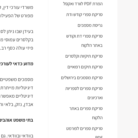
המרת PDF לוורד ואקסל
משרדי עורכי דין, ק
סריקת ספרי קודש ודת
מפורט של הפעילות
גריסת מסמכים
בעידן שבו ניתן לס
סריקת ספרי דת וקודש
בקלסרים עמוסי מסמ
באתר הלקוח
פיזי עולה כסף רב.
סריקת תיקיות וקלסרים
מדוע כדאי לעורכי 
סריקת תיקים רפואיים
סריקת מסמכים בירושלים
מסמכים משפטיים צ
דיגיטליות מייתרת
סריקת ספרים לספריות
דיגיטליים מאפשרת
וארכיונים
אבדן, נזק, בלאי 
סריקת ספרים באתר
הלקוח
בתי משפט אוהבים 
סריקת ספרים לפורמט
בוודאי ובוודאי. ג
PDF