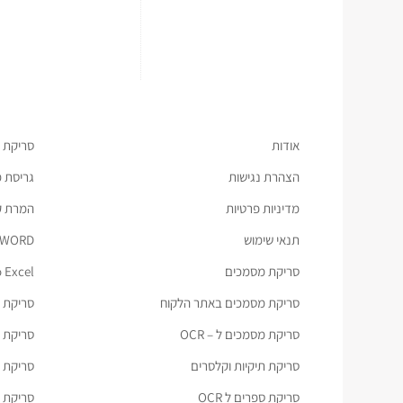
אודות
סריקת 
הצהרת נגישות
גריסת 
מדיניות פרטיות
המרת קבצ
תנאי שימוש
 WORD
סריקת מסמכים
 Excel
סריקת מסמכים באתר הלקוח
סריקת ת
סריקת מסמכים ל – OCR
סריקת מס
סריקת תיקיות וקלסרים
סריקת כ
סריקת ספרים ל OCR
סריקת מ