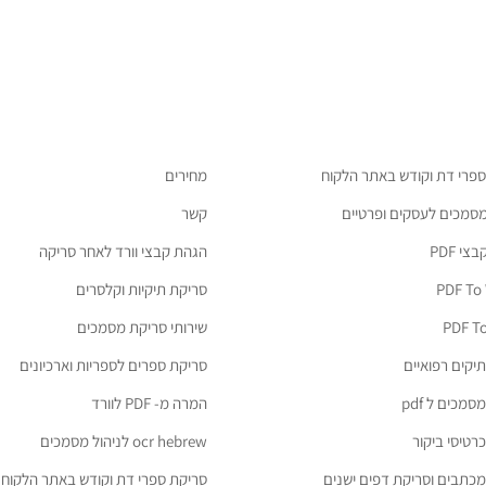
ספרי דת וקודש באתר הלקוח
מחירים
מסמכים לעסקים ופרטיים
קשר
י PDF
הגהת קבצי וורד לאחר סריקה
PDF To
סריקת תיקיות וקלסרים
PDF To
שירותי סריקת מסמכים
יקים רפואיים
סריקת ספרים לספריות וארכיונים
מכים ל pdf
המרה מ- PDF לוורד
רטיסי ביקור
ocr hebrew לניהול מסמכים
כתבים וסריקת דפים ישנים
סריקת ספרי דת וקודש באתר הלקוח