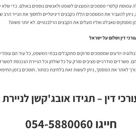
ה עמוסת קלסרי מסמכים המוצגים לשופט ולאנשים נוספים באולם. כדי שלא יה
 ניתן להעביר את המסמכים הללו כקבצים דיגיטליים ולחסוך את הנייר הרב ש
מן מספקים טאבלט ואליו מעלים את הקבצים הרלבנטיים. לא יותר פשוט?
רכי דין
ושלום על ישראל
כנולוגיה יודעים שמסמכים סרוקים מתקבלים בבתי המשפט, כל עוד הם עומדים
ם. משרדים מודרניים מציבים סורק על כל שולחן וכל הניירת הנכנסת למשרד
ורך לאתר את המסמך, ניתן לעשות זאת בלחיצת כפתור. חוסכים בזמן החיפוש
ורכי דין – תגידו אובג'קשן לניירת
חייגו 054-5880060