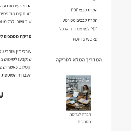
הם מגיעים עם עגל
המרת קבצי PDF
בעותקים מודפסים,
המרת קבצים מפורמט
שוב ושוב. לכל מוז
PDF לפורמט וורד ואקסל
סריקת מסמכים לעו
PDF To WORD
עורכי דין שוחרי ט
המדריך המלא לסריקה
שנקבעו לשימוש בה
וקטלוג. כאשר יש צ
העבודה השוטפת.
ע
חברה לגריסת
מסמכים