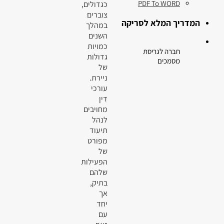
PDF To WORD
כגדולים,
צוברים
המדריך המלא לסריקה
במהלך
השנים
כמויות
חברה לגריסת
גדולות
מסמכים
של
ניירת.
עורכי
דין
מחויבים
לנהל
תיעוד
מפורט
של
הפעילות
שלהם
בתיק,
אך
יחד
עם