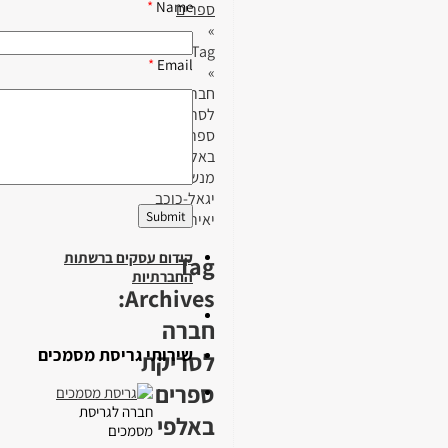
*
Name
ספרים
»
Tag
*
Email
»
חברה
לסריקת
ספרים
באלפי
מנשה-צור
יגאל-כוכב
יאיר
קידום עסקים ברשתות
Tag
החברתיות
Archives:
חברה
שירותי גריסת מסמכים
לסריקת
ספרים
חברה לגריסת
באלפי
מסמכים