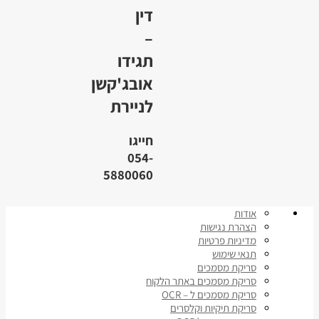
דין
–
תגידו
אובג'קשן
לניירת
חייגו
054-
5880060
אודות
הצהרת נגישות
מדיניות פרטיות
תנאי שימוש
סריקת מסמכים
סריקת מסמכים באתר הלקוח
סריקת מסמכים ל – OCR
סריקת תיקיות וקלסרים