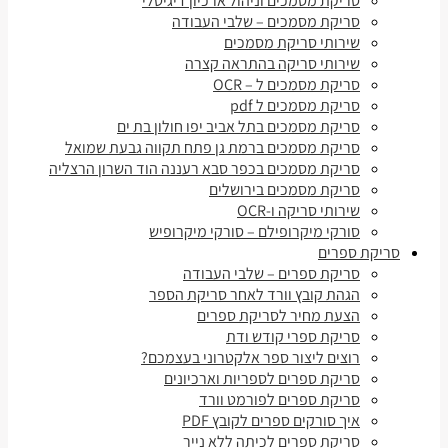
סריקת מסמכים וניהול ארכיון דיגיטלי
סריקת מסמכים – שלבי העבודה
שירותי סריקת מסמכים
שירותי סריקה בהתראה קצרה
סריקת מסמכים ל – OCR
סריקת מסמכים ל pdf
סריקת מסמכים בתל אביב יפו חולון בת ים
סריקת מסמכים ברמת גן פתח תקווה גבעת שמואל
סריקת מסמכים בכפר סבא רעננה הוד השרון הרצליה
סריקת מסמכים בירושלים
שירותי סריקה ו-OCR
סורקי מיקרופילם – סורקי מיקרופיש
סריקת ספרים
סריקת ספרים – שלבי העבודה
הגהת קובץ וורד לאחר סריקת הספר
הצעת מחיר לסריקת ספרים
סריקת ספרי קודש ודת
רוצים ליצור ספר אלקטרוני בעצמכם?
סריקת ספרים לספריות וארכיונים
סריקת ספרים לפורמט וורד
איך סורקים ספרים לקובץ PDF
סריקת ספרים לכיתה ללא נייר