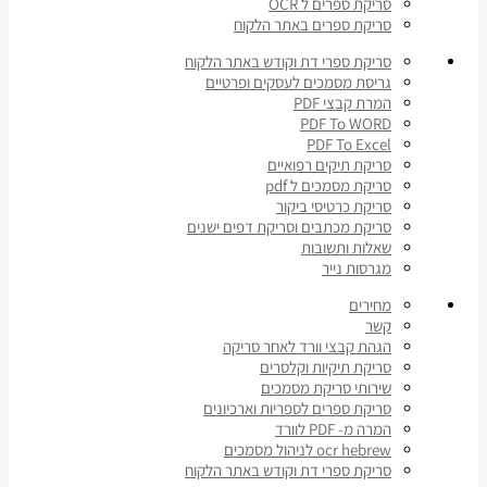
סריקת ספרים ל OCR
סריקת ספרים באתר הלקוח
סריקת ספרי דת וקודש באתר הלקוח
גריסת מסמכים לעסקים ופרטיים
המרת קבצי PDF
PDF To WORD
PDF To Excel
סריקת תיקים רפואיים
סריקת מסמכים ל pdf
סריקת כרטיסי ביקור
סריקת מכתבים וסריקת דפים ישנים
שאלות ותשובות
מגרסות נייר
מחירים
קשר
הגהת קבצי וורד לאחר סריקה
סריקת תיקיות וקלסרים
שירותי סריקת מסמכים
סריקת ספרים לספריות וארכיונים
המרה מ- PDF לוורד
ocr hebrew לניהול מסמכים
סריקת ספרי דת וקודש באתר הלקוח