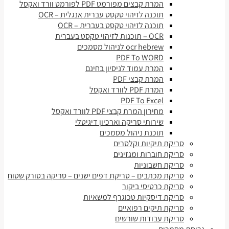
המרת קבצים מפורמט PDF לפורמט וורד ואקסל
תוכנה לזיהוי טקסט עברית אנגלית – OCR
תוכנה לזיהוי טקסט בעברית – OCR
OCR – תוכנות לזיהוי טקסט בעברית
ocr hebrew לניהול מסמכים
PDF To WORD
המרת עמוד לניסיון בחינם
המרת קבצי PDF
המרת PDF לוורד ואקסל
PDF To Excel
מחירון המרת קבצי PDF לוורד ואקסל
שירותי סריקה וארכיון דיגיטלי
תוכנת ניהול מסמכים
סריקת תיקיות וקלסרים
סריקת חוברות ומגזינים
סריקת חשבוניות
סריקת מכתבים – סריקת דפים ישנים – סריקה בסורק שטוח
סריקת כרטיסי ביקור
סריקת דיסקיות טכוגרף למשאיות
סריקת תיקים רפואיים
סריקת עבודות שורשים