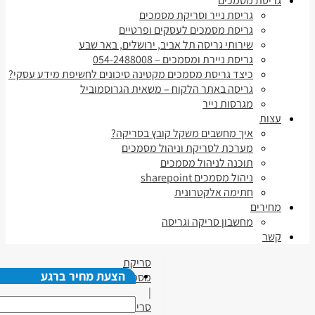
גריסת מסמכים
גריסת נייר וסריקת מסמכים
גריסת מסמכים לעסקים ופרטיים
שירותי גריסה תל אביב, ירושלים, באר שבע
גריסת ניירת ומסמכים – 054-2488008
כיצד גריסת מסמכים מקטינה סיכונים לחשיפת מידע עסקי?
גריסה באתר הלקוח – משאית הגרוסמוביל
מגרסות נייר
עצות
איך מחשבים משקל קובץ בסריקה?
מערכת לסריקת וניהול מסמכים
תוכנה לניהול מסמכים
ניהול מסמכים sharepoint
חתימה אלקטרונית
מחירים
מחשבון סריקה וגריסה
קשר
סריקת
הצעת מחיר ברגע
מסמכים
|
סריקת