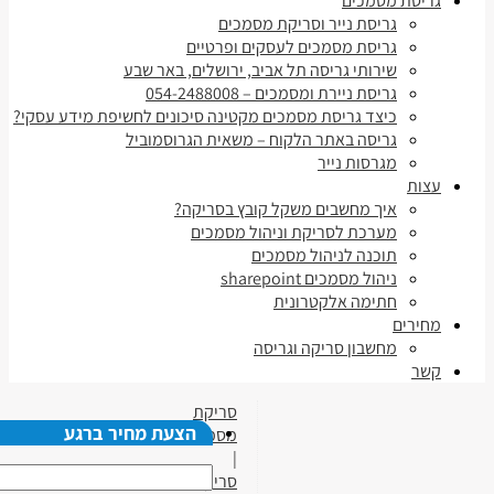
גריסת מסמכים
גריסת נייר וסריקת מסמכים
גריסת מסמכים לעסקים ופרטיים
שירותי גריסה תל אביב, ירושלים, באר שבע
גריסת ניירת ומסמכים – 054-2488008
כיצד גריסת מסמכים מקטינה סיכונים לחשיפת מידע עסקי?
גריסה באתר הלקוח – משאית הגרוסמוביל
מגרסות נייר
עצות
איך מחשבים משקל קובץ בסריקה?
מערכת לסריקת וניהול מסמכים
תוכנה לניהול מסמכים
ניהול מסמכים sharepoint
חתימה אלקטרונית
מחירים
מחשבון סריקה וגריסה
קשר
סריקת
הצעת מחיר ברגע
מסמכים
|
סריקת