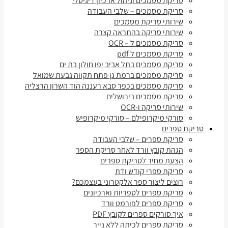
סריקת מסמכים וניהול ארכיון דיגיטלי
סריקת מסמכים – שלבי העבודה
שירותי סריקת מסמכים
שירותי סריקה בהתראה קצרה
סריקת מסמכים ל – OCR
סריקת מסמכים ל pdf
סריקת מסמכים בתל אביב יפו חולון בת ים
סריקת מסמכים ברמת גן פתח תקווה גבעת שמואל
סריקת מסמכים בכפר סבא רעננה הוד השרון הרצליה
סריקת מסמכים בירושלים
שירותי סריקה ו-OCR
סורקי מיקרופילם – סורקי מיקרופיש
סריקת ספרים
סריקת ספרים – שלבי העבודה
הגהת קובץ וורד לאחר סריקת הספר
הצעת מחיר לסריקת ספרים
סריקת ספרי קודש ודת
רוצים ליצור ספר אלקטרוני בעצמכם?
סריקת ספרים לספריות וארכיונים
סריקת ספרים לפורמט וורד
איך סורקים ספרים לקובץ PDF
סריקת ספרים לכיתה ללא נייר