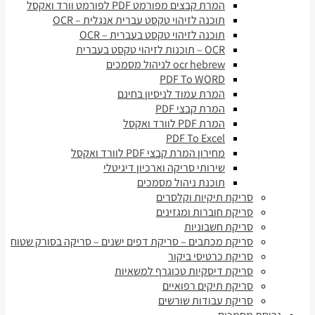
המרת קבצים מפורמט PDF לפורמט וורד ואקסל
תוכנה לזיהוי טקסט עברית אנגלית – OCR
תוכנה לזיהוי טקסט בעברית – OCR
OCR – תוכנות לזיהוי טקסט בעברית
ocr hebrew לניהול מסמכים
PDF To WORD
המרת עמוד לניסיון בחינם
המרת קבצי PDF
המרת PDF לוורד ואקסל
PDF To Excel
מחירון המרת קבצי PDF לוורד ואקסל
שירותי סריקה וארכיון דיגיטלי
תוכנת ניהול מסמכים
סריקת תיקיות וקלסרים
סריקת חוברות ומגזינים
סריקת חשבוניות
סריקת מכתבים – סריקת דפים ישנים – סריקה בסורק שטוח
סריקת כרטיסי ביקור
סריקת דיסקיות טכוגרף למשאיות
סריקת תיקים רפואיים
סריקת עבודות שורשים