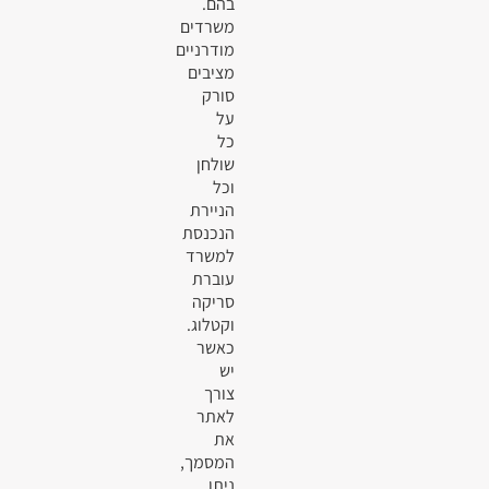
בהם.
משרדים
מודרניים
מציבים
סורק
על
כל
שולחן
וכל
הניירת
הנכנסת
למשרד
עוברת
סריקה
וקטלוג.
כאשר
יש
צורך
לאתר
את
המסמך,
ניתן