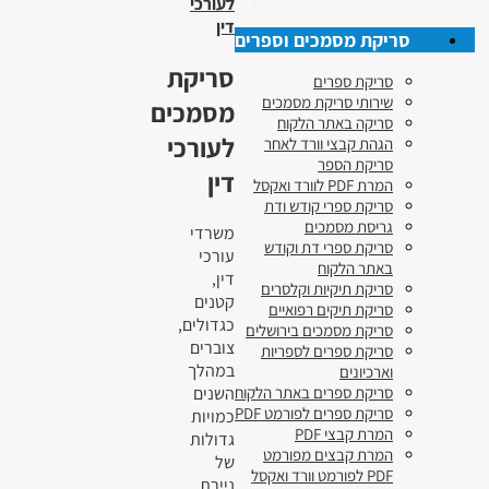
לעורכי
דין
סריקת מסמכים וספרים
סריקת
סריקת ספרים
שירותי סריקת מסמכים
מסמכים
סריקה באתר הלקוח
לעורכי
הגהת קבצי וורד לאחר
סריקת הספר
דין
המרת PDF לוורד ואקסל
סריקת ספרי קודש ודת
גריסת מסמכים
משרדי
סריקת ספרי דת וקודש
עורכי
באתר הלקוח
דין,
סריקת תיקיות וקלסרים
קטנים
סריקת תיקים רפואיים
כגדולים,
סריקת מסמכים בירושלים
צוברים
סריקת ספרים לספריות
במהלך
וארכיונים
השנים
סריקת ספרים באתר הלקוח
סריקת ספרים לפורמט PDF
כמויות
המרת קבצי PDF
גדולות
המרת קבצים מפורמט
של
PDF לפורמט וורד ואקסל
ניירת.