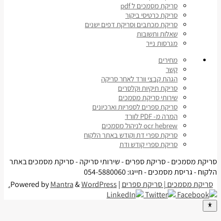
סריקת מסמכים ל pdf
סריקת כרטיסי ביקור
סריקת מכתבים וסריקת דפים ישנים
שאלות ותשובות
מגרסות נייר
מחירים
קשר
הגהת קבצי וורד לאחר סריקה
סריקת תיקיות וקלסרים
שירותי סריקת מסמכים
סריקת ספרים לספריות וארכיונים
המרה מ- PDF לוורד
ocr hebrew לניהול מסמכים
סריקת ספרי דת וקודש באתר הלקוח
סריקת ספרי קודש ודת
סריקת מסמכים - סריקת ספרים - שירותי סריקה - סריקת מסמכים באתר
הלקוח - גריסת מסמכים - חייגו: 054-5880060
סריקת מסמכים | סריקת ספרים
| Powered by
WordPress.
&
Mantra