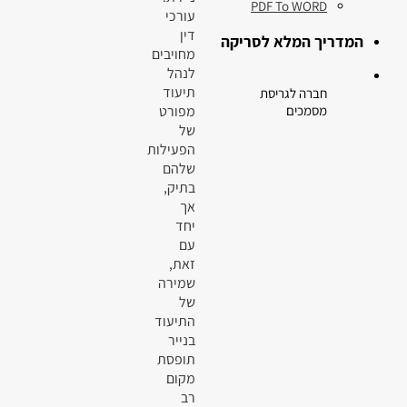
PDF To WORD
עורכי
דין
המדריך המלא לסריקה
מחויבים
לנהל
תיעוד
חברה לגריסת
מפורט
מסמכים
של
הפעילות
שלהם
בתיק,
אך
יחד
עם
זאת,
שמירה
של
התיעוד
בנייר
תופסת
מקום
רב