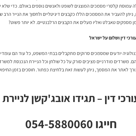
ה עמוסת קלסרי מסמכים המוצגים לשופט ולאנשים נוספים באולם. כדי שלא יה
 ניתן להעביר את המסמכים הללו כקבצים דיגיטליים ולחסוך את הנייר הרב ש
מן מספקים טאבלט ואליו מעלים את הקבצים הרלבנטיים. לא יותר פשוט?
רכי דין
ושלום על ישראל
כנולוגיה יודעים שמסמכים סרוקים מתקבלים בבתי המשפט, כל עוד הם עומדים
ם. משרדים מודרניים מציבים סורק על כל שולחן וכל הניירת הנכנסת למשרד
ורך לאתר את המסמך, ניתן לעשות זאת בלחיצת כפתור. חוסכים בזמן החיפוש
ורכי דין – תגידו אובג'קשן לניירת
חייגו 054-5880060