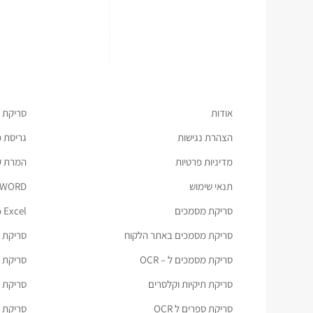
אודות
סריקת 
הצהרת נגישות
גריסת 
מדיניות פרטיות
המרת קבצ
תנאי שימוש
 WORD
סריקת מסמכים
 Excel
סריקת מסמכים באתר הלקוח
סריקת ת
סריקת מסמכים ל – OCR
סריקת מס
סריקת תיקיות וקלסרים
סריקת כ
סריקת ספרים ל OCR
סריקת מ