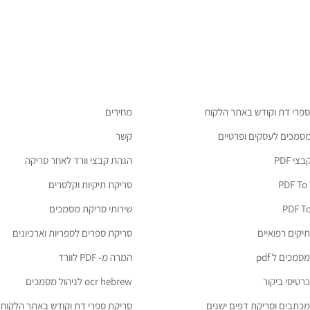
ספרי דת וקודש באתר הלקוח
מחירים
מסמכים לעסקים ופרטיים
קשר
י PDF
הגהת קבצי וורד לאחר סריקה
PDF To
סריקת תיקיות וקלסרים
PDF To
שירותי סריקת מסמכים
יקים רפואיים
סריקת ספרים לספריות וארכיונים
מכים ל pdf
המרה מ- PDF לוורד
רטיסי ביקור
ocr hebrew לניהול מסמכים
כתבים וסריקת דפים ישנים
סריקת ספרי דת וקודש באתר הלקוח