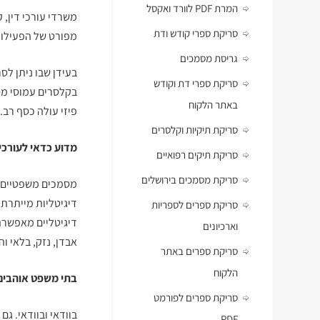
המרת PDF לוורד ואקסל
משרדי עורכי דין, ק
סריקת ספרי קודש ודת
מפורט של הפעילות
גריסת מסמכים
בעידן שבו ניתן לס
סריקת ספרי דת וקודש
בקלסרים עמוסי מסמ
באתר הלקוח
פיזי עולה כסף רב.
סריקת תיקיות וקלסרים
מדוע כדאי לעורכי 
סריקת תיקים רפואיים
סריקת מסמכים בירושלים
מסמכים משפטיים צ
דיגיטליות מייתרת
סריקת ספרים לספריות
דיגיטליים מאפשרת
וארכיונים
אבדן, נזק, בלאי 
סריקת ספרים באתר
הלקוח
בתי משפט אוהבים 
סריקת ספרים לפורמט
בוודאי ובוודאי. ג
PDF