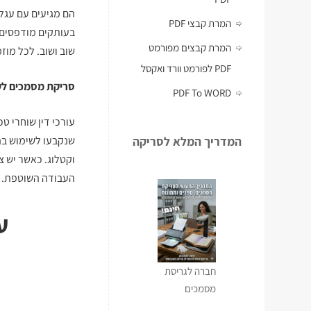
הם מגיעים עם עגל
המרת קבצי PDF
בעותקים מודפסים,
המרת קבצים מפורמט
שוב ושוב. לכל מוז
PDF לפורמט וורד ואקסל
סריקת מסמכים לעו
PDF To WORD
עורכי דין שוחרי ט
המדריך המלא לסריקה
שנקבעו לשימוש בה
וקטלוג. כאשר יש צ
העבודה השוטפת.
ע
חברה לגריסת
מסמכים