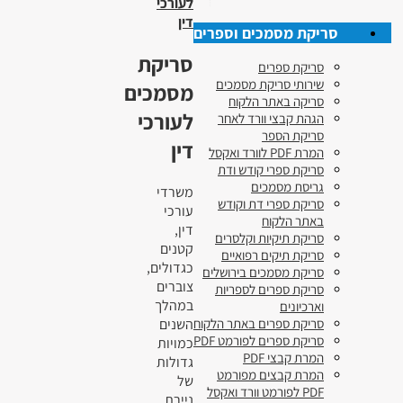
לעורכי
דין
סריקת מסמכים וספרים
סריקת
סריקת ספרים
שירותי סריקת מסמכים
מסמכים
סריקה באתר הלקוח
לעורכי
הגהת קבצי וורד לאחר
סריקת הספר
דין
המרת PDF לוורד ואקסל
סריקת ספרי קודש ודת
גריסת מסמכים
משרדי
סריקת ספרי דת וקודש
עורכי
באתר הלקוח
דין,
סריקת תיקיות וקלסרים
קטנים
סריקת תיקים רפואיים
כגדולים,
סריקת מסמכים בירושלים
צוברים
סריקת ספרים לספריות
במהלך
וארכיונים
השנים
סריקת ספרים באתר הלקוח
סריקת ספרים לפורמט PDF
כמויות
המרת קבצי PDF
גדולות
המרת קבצים מפורמט
של
PDF לפורמט וורד ואקסל
ניירת.