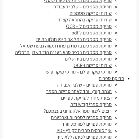
סריקת מסמכים וניהול ארכיון דיגיטלי
סריקת מסמכים – שלבי העבודה
שירותי סריקת מסמכים
שירותי סריקה בהתראה קצרה
סריקת מסמכים ל – OCR
סריקת מסמכים ל pdf
סריקת מסמכים בתל אביב יפו חולון בת ים
סריקת מסמכים ברמת גן פתח תקווה גבעת שמואל
סריקת מסמכים בכפר סבא רעננה הוד השרון הרצליה
סריקת מסמכים בירושלים
שירותי סריקה ו-OCR
סורקי מיקרופילם – סורקי מיקרופיש
סריקת ספרים
סריקת ספרים – שלבי העבודה
הגהת קובץ וורד לאחר סריקת הספר
הצעת מחיר לסריקת ספרים
סריקת ספרי קודש ודת
רוצים ליצור ספר אלקטרוני בעצמכם?
סריקת ספרים לספריות וארכיונים
סריקת ספרים לפורמט וורד
איך סורקים ספרים לקובץ PDF
סריקת ספרים לכיתה ללא נייר