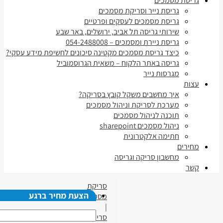
גריסת מסמכים
גריסת נייר וסריקת מסמכים
גריסת מסמכים לעסקים ופרטיים
שירותי גריסה תל אביב, ירושלים, באר שבע
גריסת ניירת ומסמכים – 054-2488008
כיצד גריסת מסמכים מקטינה סיכונים לחשיפת מידע עסקי?
גריסה באתר הלקוח – משאית הגרוסמוביל
מגרסות נייר
עצות
איך מחשבים משקל קובץ בסריקה?
מערכת לסריקת וניהול מסמכים
תוכנה לניהול מסמכים
ניהול מסמכים sharepoint
חתימה אלקטרונית
מחירים
מחשבון סריקה וגריסה
קשר
סריקת
הצעת מחיר ברגע
מסמכים
|
סריקת