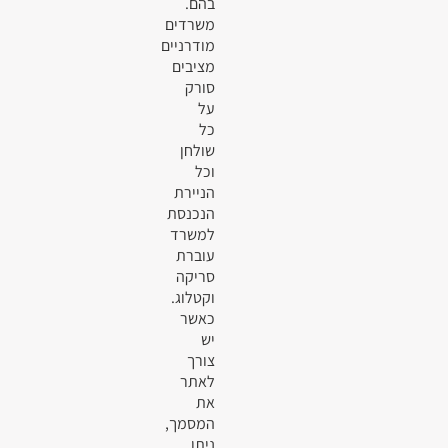
בהם.
משרדים
מודרניים
מציבים
סורק
על
כל
שולחן
וכל
הניירת
הנכנסת
למשרד
עוברת
סריקה
וקטלוג.
כאשר
יש
צורך
לאתר
את
המסמך,
ניתן