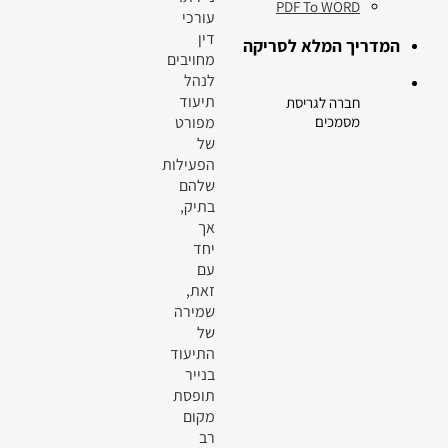
PDF To WORD
עורכי
דין
המדריך המלא לסריקה
מחויבים
לנהל
תיעוד
חברה לגריסת
מפורט
מסמכים
של
הפעילות
שלהם
בתיק,
אך
יחד
עם
זאת,
שמירה
של
התיעוד
בנייר
תופסת
מקום
רב