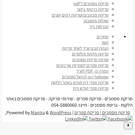
סריקת מסמכים ל pdf
סריקת כרטיסי ביקור
סריקת מכתבים וסריקת דפים ישנים
שאלות ותשובות
מגרסות נייר
מחירים
קשר
הגהת קבצי וורד לאחר סריקה
סריקת תיקיות וקלסרים
שירותי סריקת מסמכים
סריקת ספרים לספריות וארכיונים
המרה מ- PDF לוורד
ocr hebrew לניהול מסמכים
סריקת ספרי דת וקודש באתר הלקוח
סריקת ספרי קודש ודת
סריקת מסמכים - סריקת ספרים - שירותי סריקה - סריקת מסמכים באתר
הלקוח - גריסת מסמכים - חייגו: 054-5880060
סריקת מסמכים | סריקת ספרים
| Powered by
WordPress.
&
Mantra