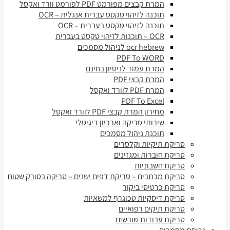
המרת קבצים מפורמט PDF לפורמט וורד ואקסל
תוכנה לזיהוי טקסט עברית אנגלית – OCR
תוכנה לזיהוי טקסט בעברית – OCR
OCR – תוכנות לזיהוי טקסט בעברית
ocr hebrew לניהול מסמכים
PDF To WORD
המרת עמוד לניסיון בחינם
המרת קבצי PDF
המרת PDF לוורד ואקסל
PDF To Excel
מחירון המרת קבצי PDF לוורד ואקסל
שירותי סריקה וארכיון דיגיטלי
תוכנת ניהול מסמכים
סריקת תיקיות וקלסרים
סריקת חוברות ומגזינים
סריקת חשבוניות
סריקת מכתבים – סריקת דפים ישנים – סריקה בסורק שטוח
סריקת כרטיסי ביקור
סריקת דיסקיות טכוגרף למשאיות
סריקת תיקים רפואיים
סריקת עבודות שורשים