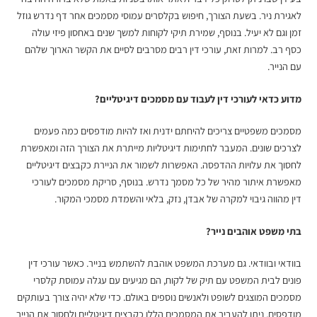
לאגירת ניר. בשעת הצורך, חיפוש בקלסרים עמוסי מסמכים אחר דף נדרש גוזל
זמן וגם לא יעיל. בנוסף, שמירת תיקי לקוחות למשך שנים באחסון פיזי עולה
כסף רב. למרות זאת, עורכי דין רבים מסרבים לסיים את הקשר הארוך שלהם
עם הנייר.
מדוע כדאי לעורכי דין לעבוד עם מסמכים דיגיטליים?
מסמכים משפטיים צריכים להיחתם ידנית ואז להיות מודפסים כמה פעמים
לצרכים שונים. המעבר לחתימות דיגיטליות מייתרת את הצורך הזה ומאפשרת
לחסוך את עלויות ההדפסה. האפשרות לשמור את הניירת כקבצים דיגיטליים
מאפשרת איתור מהיר של כל מסמך נדרש. בנוסף,
סריקת מסמכים לעורכי
דין
מהווה גיבוי למקרה של אבדן, נזק, בלאי והשמדת מסמכי המקור.
בתי משפט אוהבים נייר?
בוודאי ובוודאי. גם מערכת המשפט אוהבת להשתמש בנייר. כאשר עורכי דין
פונים לבית המשפט עם תיק של לקוח, הם מגיעים עם עגלה עמוסת קלסרי
מסמכים המוצגים לשופט ולאנשים נוספים באולם. כדי שלא יהיה צורך בעותקים
מודפסים, ניתן להעביר את המסמכים הללו כקבצים דיגיטליים ולחסוך את הנייר