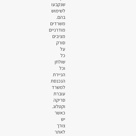
שנקבעו
לשימוש
בהם.
משרדים
מודרניים
מציבים
סורק
על
כל
שולחן
וכל
הניירת
הנכנסת
למשרד
עוברת
סריקה
וקטלוג.
כאשר
יש
צורך
לאתר