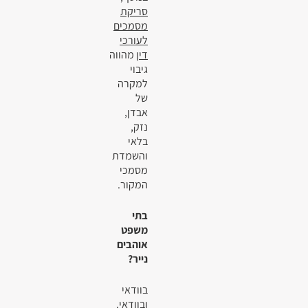
סריקת
מסמכים
לעורכי
דין
מהווה
גיבוי
למקרה
של
אבדן,
נזק,
בלאי
והשמדת
מסמכי
המקור.
בתי
משפט
אוהבים
נייר?
בוודאי
ובוודאי.