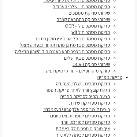
סריקת מסמכים וניהול ארכיון דיגיטלי
סריקת מסמכים – שלבי העבודה
שירותי סריקת מסמכים
שירותי סריקה בהתראה קצרה
סריקת מסמכים ל – OCR
סריקת מסמכים ל pdf
סריקת מסמכים בתל אביב יפו חולון בת ים
סריקת מסמכים ברמת גן פתח תקווה גבעת שמואל
סריקת מסמכים בכפר סבא רעננה הוד השרון הרצליה
סריקת מסמכים בירושלים
שירותי סריקה ו-OCR
סורקי מיקרופילם – סורקי מיקרופיש
סריקת ספרים
סריקת ספרים – שלבי העבודה
הגהת קובץ וורד לאחר סריקת הספר
הצעת מחיר לסריקת ספרים
סריקת ספרי קודש ודת
רוצים ליצור ספר אלקטרוני בעצמכם?
סריקת ספרים לספריות וארכיונים
סריקת ספרים לפורמט וורד
איך סורקים ספרים לקובץ PDF
סריקת ספרים לכיתה ללא נייר