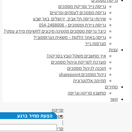
גריסת מסמכים
גריסת נייר וסריקת מסמכים
גריסת מסמכים לעסקים ופרטיים
שירותי גריסה תל אביב, ירושלים, באר שבע
גריסת ניירת ומסמכים – 054-2488008
כיצד גריסת מסמכים מקטינה סיכונים לחשיפת מידע עסקי?
גריסה באתר הלקוח – משאית הגרוסמוביל
מגרסות נייר
עצות
איך מחשבים משקל קובץ בסריקה?
מערכת לסריקת וניהול מסמכים
תוכנה לניהול מסמכים
ניהול מסמכים sharepoint
חתימה אלקטרונית
מחירים
מחשבון סריקה וגריסה
קשר
סריקת
הצעת מחיר ברגע
מסמכים
|
סריקת