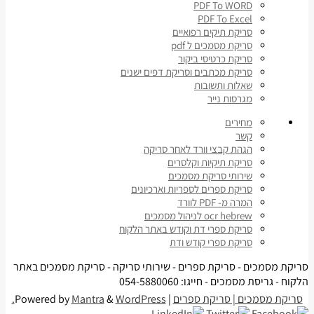
PDF To WORD
PDF To Excel
סריקת תיקים רפואיים
סריקת מסמכים ל pdf
סריקת כרטיסי ביקור
סריקת מכתבים וסריקת דפים ישנים
שאלות ותשובות
מגרסות נייר
מחירים
קשר
הגהת קבצי וורד לאחר סריקה
סריקת תיקיות וקלסרים
שירותי סריקת מסמכים
סריקת ספרים לספריות וארכיונים
המרה מ- PDF לוורד
ocr hebrew לניהול מסמכים
סריקת ספרי דת וקודש באתר הלקוח
סריקת ספרי קודש ודת
סריקת מסמכים - סריקת ספרים - שירותי סריקה - סריקת מסמכים באתר
הלקוח - גריסת מסמכים - חייגו: 054-5880060
סריקת מסמכים | סריקת ספרים
| Powered by
WordPress.
&
Mantra