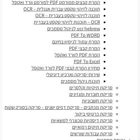
המרת קבצים מפורמט PDF לפורמט וורד ואקסל
תוכנה לזיהוי טקסט עברית אנגלית – OCR
תוכנה לזיהוי טקסט בעברית – OCR
OCR – תוכנות לזיהוי טקסט בעברית
ocr hebrew לניהול מסמכים
PDF To WORD
המרת עמוד לניסיון בחינם
המרת קבצי PDF
המרת PDF לוורד ואקסל
PDF To Excel
מחירון המרת קבצי PDF לוורד ואקסל
שירותי סריקה וארכיון דיגיטלי
תוכנת ניהול מסמכים
סריקת תיקיות וקלסרים
סריקת חוברות ומגזינים
סריקת חשבוניות
סריקת מכתבים – סריקת דפים ישנים – סריקה בסורק שטוח
סריקת כרטיסי ביקור
סריקת דיסקיות טכוגרף למשאיות
סריקת תיקים רפואיים
סריקת עבודות שורשים