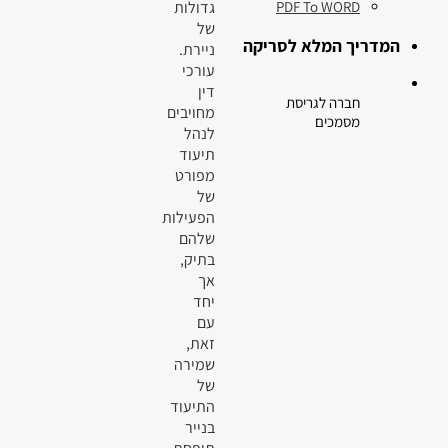
גדולות
PDF To WORD
של
המדריך המלא לסריקה
ניירת.
עורכי
דין
חברה לגריסת
מחויבים
מסמכים
לנהל
תיעוד
מפורט
של
הפעילות
שלהם
בתיק,
אך
יחד
עם
זאת,
שמירה
של
התיעוד
בנייר