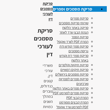
סריקת
סריקת מסמכים וספרים
מסמכים
לעורכי
סריקת ספרים
דין
שירותי סריקת מסמכים
סריקה באתר הלקוח
סריקת
הגהת קבצי וורד לאחר
מסמכים
סריקת הספר
המרת PDF לוורד ואקסל
לעורכי
סריקת ספרי קודש ודת
גריסת מסמכים
דין
סריקת ספרי דת וקודש
באתר הלקוח
סריקת תיקיות וקלסרים
משרדי
סריקת תיקים רפואיים
עורכי
סריקת מסמכים בירושלים
דין,
סריקת ספרים לספריות
קטנים
וארכיונים
כגדולים,
סריקת ספרים באתר הלקוח
צוברים
סריקת ספרים לפורמט PDF
במהלך
המרת קבצי PDF
השנים
המרת קבצים מפורמט
כמויות
PDF לפורמט וורד ואקסל