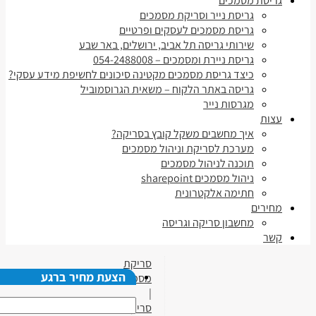
גריסת מסמכים
גריסת נייר וסריקת מסמכים
גריסת מסמכים לעסקים ופרטיים
שירותי גריסה תל אביב, ירושלים, באר שבע
גריסת ניירת ומסמכים – 054-2488008
כיצד גריסת מסמכים מקטינה סיכונים לחשיפת מידע עסקי?
גריסה באתר הלקוח – משאית הגרוסמוביל
מגרסות נייר
עצות
איך מחשבים משקל קובץ בסריקה?
מערכת לסריקת וניהול מסמכים
תוכנה לניהול מסמכים
ניהול מסמכים sharepoint
חתימה אלקטרונית
מחירים
מחשבון סריקה וגריסה
קשר
סריקת
הצעת מחיר ברגע
מסמכים
|
סריקת