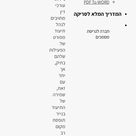
PDF To WORD
עורכי
דין
המדריך המלא לסריקה
מחויבים
לנהל
תיעוד
חברה לגריסת
מפורט
מסמכים
של
הפעילות
שלהם
בתיק,
אך
יחד
עם
זאת,
שמירה
של
התיעוד
בנייר
תופסת
מקום
רב