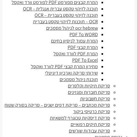
המרת קבצים מפורמט PDF לפורמט וורד ואקסל
תוכנה לזיהוי טקסט עברית אנגלית – OCR
תוכנה לזיהוי טקסט בעברית – OCR
OCR – תוכנות לזיהוי טקסט בעברית
ocr hebrew לניהול מסמכים
PDF To WORD
המרת עמוד לניסיון בחינם
המרת קבצי PDF
המרת PDF לוורד ואקסל
PDF To Excel
מחירון המרת קבצי PDF לוורד ואקסל
שירותי סריקה וארכיון דיגיטלי
תוכנת ניהול מסמכים
סריקת תיקיות וקלסרים
סריקת חוברות ומגזינים
סריקת חשבוניות
סריקת מכתבים – סריקת דפים ישנים – סריקה בסורק שטוח
סריקת כרטיסי ביקור
סריקת דיסקיות טכוגרף למשאיות
סריקת תיקים רפואיים
סריקת עבודות שורשים