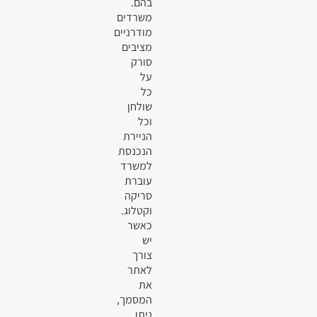
בהם.
משרדים
מודרניים
מציבים
סורק
על
כל
שולחן
וכל
הניירת
הנכנסת
למשרד
עוברת
סריקה
וקטלוג.
כאשר
יש
צורך
לאתר
את
המסמך,
ניתן