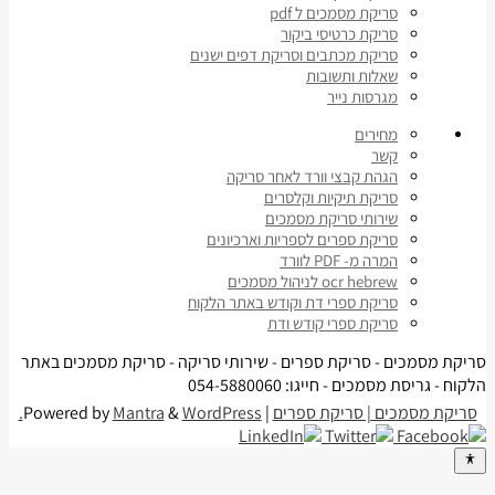
סריקת מסמכים ל pdf
סריקת כרטיסי ביקור
סריקת מכתבים וסריקת דפים ישנים
שאלות ותשובות
מגרסות נייר
מחירים
קשר
הגהת קבצי וורד לאחר סריקה
סריקת תיקיות וקלסרים
שירותי סריקת מסמכים
סריקת ספרים לספריות וארכיונים
המרה מ- PDF לוורד
ocr hebrew לניהול מסמכים
סריקת ספרי דת וקודש באתר הלקוח
סריקת ספרי קודש ודת
סריקת מסמכים - סריקת ספרים - שירותי סריקה - סריקת מסמכים באתר
הלקוח - גריסת מסמכים - חייגו: 054-5880060
סריקת מסמכים | סריקת ספרים
| Powered by
WordPress.
&
Mantra