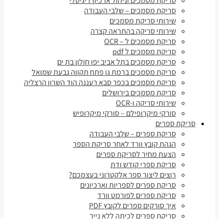
סריקת מסמכים וניהול ארכיון דיגיטלי
סריקת מסמכים – שלבי העבודה
שירותי סריקת מסמכים
שירותי סריקה בהתראה קצרה
סריקת מסמכים ל – OCR
סריקת מסמכים ל pdf
סריקת מסמכים בתל אביב יפו חולון בת ים
סריקת מסמכים ברמת גן פתח תקווה גבעת שמואל
סריקת מסמכים בכפר סבא רעננה הוד השרון הרצליה
סריקת מסמכים בירושלים
שירותי סריקה ו-OCR
סורקי מיקרופילם – סורקי מיקרופיש
סריקת ספרים
סריקת ספרים – שלבי העבודה
הגהת קובץ וורד לאחר סריקת הספר
הצעת מחיר לסריקת ספרים
סריקת ספרי קודש ודת
רוצים ליצור ספר אלקטרוני בעצמכם?
סריקת ספרים לספריות וארכיונים
סריקת ספרים לפורמט וורד
איך סורקים ספרים לקובץ PDF
סריקת ספרים לכיתה ללא נייר