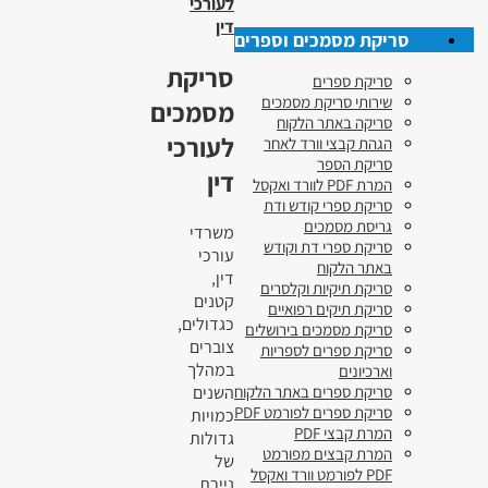
לעורכי
דין
סריקת מסמכים וספרים
סריקת
סריקת ספרים
שירותי סריקת מסמכים
מסמכים
סריקה באתר הלקוח
לעורכי
הגהת קבצי וורד לאחר
סריקת הספר
דין
המרת PDF לוורד ואקסל
סריקת ספרי קודש ודת
גריסת מסמכים
משרדי
סריקת ספרי דת וקודש
עורכי
באתר הלקוח
דין,
סריקת תיקיות וקלסרים
קטנים
סריקת תיקים רפואיים
כגדולים,
סריקת מסמכים בירושלים
צוברים
סריקת ספרים לספריות
במהלך
וארכיונים
השנים
סריקת ספרים באתר הלקוח
סריקת ספרים לפורמט PDF
כמויות
המרת קבצי PDF
גדולות
המרת קבצים מפורמט
של
PDF לפורמט וורד ואקסל
ניירת.