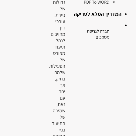
גדולות
PDF To WORD
של
המדריך המלא לסריקה
ניירת.
עורכי
דין
חברה לגריסת
מחויבים
מסמכים
לנהל
תיעוד
מפורט
של
הפעילות
שלהם
בתיק,
אך
יחד
עם
זאת,
שמירה
של
התיעוד
בנייר