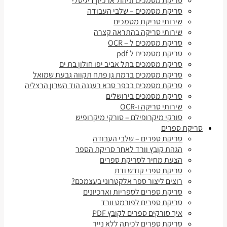
סריקת מסמכים וניהול ארכיון דיגיטלי
סריקת מסמכים – שלבי העבודה
שירותי סריקת מסמכים
שירותי סריקה בהתראה קצרה
סריקת מסמכים ל – OCR
סריקת מסמכים ל pdf
סריקת מסמכים בתל אביב יפו חולון בת ים
סריקת מסמכים ברמת גן פתח תקווה גבעת שמואל
סריקת מסמכים בכפר סבא רעננה הוד השרון הרצליה
סריקת מסמכים בירושלים
שירותי סריקה ו-OCR
סורקי מיקרופילם – סורקי מיקרופיש
סריקת ספרים
סריקת ספרים – שלבי העבודה
הגהת קובץ וורד לאחר סריקת הספר
הצעת מחיר לסריקת ספרים
סריקת ספרי קודש ודת
רוצים ליצור ספר אלקטרוני בעצמכם?
סריקת ספרים לספריות וארכיונים
סריקת ספרים לפורמט וורד
איך סורקים ספרים לקובץ PDF
סריקת ספרים לכיתה ללא נייר