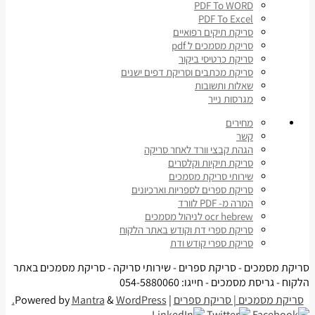
PDF To WORD
PDF To Excel
סריקת תיקים רפואיים
סריקת מסמכים ל pdf
סריקת כרטיסי ביקור
סריקת מכתבים וסריקת דפים ישנים
שאלות ותשובות
מגרסות נייר
מחירים
קשר
הגהת קבצי וורד לאחר סריקה
סריקת תיקיות וקלסרים
שירותי סריקת מסמכים
סריקת ספרים לספריות וארכיונים
המרה מ- PDF לוורד
ocr hebrew לניהול מסמכים
סריקת ספרי דת וקודש באתר הלקוח
סריקת ספרי קודש ודת
סריקת מסמכים - סריקת ספרים - שירותי סריקה - סריקת מסמכים באתר
הלקוח - גריסת מסמכים - חייגו: 054-5880060
סריקת מסמכים | סריקת ספרים
| Powered by
WordPress.
&
Mantra