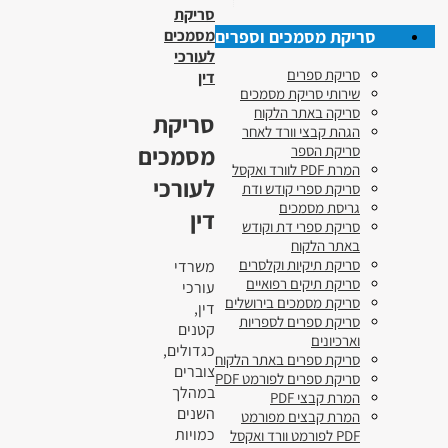
סריקת
סריקת מסמכים וספרים
מסמכים
לעורכי
סריקת ספרים
דין
שירותי סריקת מסמכים
סריקה באתר הלקוח
סריקת
הגהת קבצי וורד לאחר
מסמכים
סריקת הספר
המרת PDF לוורד ואקסל
לעורכי
סריקת ספרי קודש ודת
גריסת מסמכים
דין
סריקת ספרי דת וקודש
באתר הלקוח
סריקת תיקיות וקלסרים
משרדי
סריקת תיקים רפואיים
עורכי
סריקת מסמכים בירושלים
דין,
סריקת ספרים לספריות
קטנים
וארכיונים
כגדולים,
סריקת ספרים באתר הלקוח
צוברים
סריקת ספרים לפורמט PDF
במהלך
המרת קבצי PDF
השנים
המרת קבצים מפורמט
כמויות
PDF לפורמט וורד ואקסל