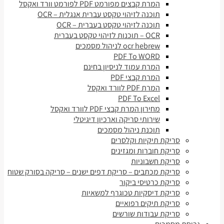
המרת קבצים מפורמט PDF לפורמט וורד ואקסל
תוכנה לזיהוי טקסט עברית אנגלית – OCR
תוכנה לזיהוי טקסט בעברית – OCR
OCR – תוכנות לזיהוי טקסט בעברית
ocr hebrew לניהול מסמכים
PDF To WORD
המרת עמוד לניסיון בחינם
המרת קבצי PDF
המרת PDF לוורד ואקסל
PDF To Excel
מחירון המרת קבצי PDF לוורד ואקסל
שירותי סריקה וארכיון דיגיטלי
תוכנת ניהול מסמכים
סריקת תיקיות וקלסרים
סריקת חוברות ומגזינים
סריקת חשבוניות
סריקת מכתבים – סריקת דפים ישנים – סריקה בסורק שטוח
סריקת כרטיסי ביקור
סריקת דיסקיות טכוגרף למשאיות
סריקת תיקים רפואיים
סריקת עבודות שורשים