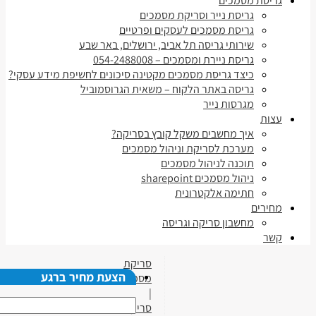
גריסת מסמכים
גריסת נייר וסריקת מסמכים
גריסת מסמכים לעסקים ופרטיים
שירותי גריסה תל אביב, ירושלים, באר שבע
גריסת ניירת ומסמכים – 054-2488008
כיצד גריסת מסמכים מקטינה סיכונים לחשיפת מידע עסקי?
גריסה באתר הלקוח – משאית הגרוסמוביל
מגרסות נייר
עצות
איך מחשבים משקל קובץ בסריקה?
מערכת לסריקת וניהול מסמכים
תוכנה לניהול מסמכים
ניהול מסמכים sharepoint
חתימה אלקטרונית
מחירים
מחשבון סריקה וגריסה
קשר
סריקת
הצעת מחיר ברגע
מסמכים
|
סריקת