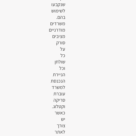
שנקבעו
לשימוש
בהם.
משרדים
מודרניים
מציבים
סורק
על
כל
שולחן
וכל
הניירת
הנכנסת
למשרד
עוברת
סריקה
וקטלוג.
כאשר
יש
צורך
לאתר