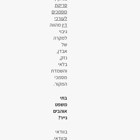
סריקת
מסמכים
לעורכי
דין
מהווה
גיבוי
למקרה
של
אבדן,
נזק,
בלאי
והשמדת
מסמכי
המקור.
בתי
משפט
אוהבים
נייר?
בוודאי
ובוודאי.