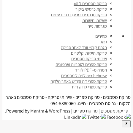
סריקת מסמכים ל pdf
סריקת כרטיסי ביקור
סריקת מכתבים וסריקת דפים ישנים
שאלות ותשובות
מגרסות נייר
מחירים
קשר
הגהת קבצי וורד לאחר סריקה
סריקת תיקיות וקלסרים
שירותי סריקת מסמכים
סריקת ספרים לספריות וארכיונים
המרה מ- PDF לוורד
ocr hebrew לניהול מסמכים
סריקת ספרי דת וקודש באתר הלקוח
סריקת ספרי קודש ודת
סריקת מסמכים - סריקת ספרים - שירותי סריקה - סריקת מסמכים באתר
הלקוח - גריסת מסמכים - חייגו: 054-5880060
סריקת מסמכים | סריקת ספרים
| Powered by
WordPress.
&
Mantra