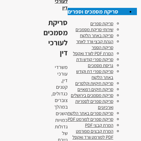
לעורכי
דין
סריקת מסמכים וספרים
סריקת
סריקת ספרים
שירותי סריקת מסמכים
מסמכים
סריקה באתר הלקוח
לעורכי
הגהת קבצי וורד לאחר
סריקת הספר
דין
המרת PDF לוורד ואקסל
סריקת ספרי קודש ודת
גריסת מסמכים
משרדי
סריקת ספרי דת וקודש
עורכי
באתר הלקוח
דין,
סריקת תיקיות וקלסרים
קטנים
סריקת תיקים רפואיים
כגדולים,
סריקת מסמכים בירושלים
צוברים
סריקת ספרים לספריות
במהלך
וארכיונים
השנים
סריקת ספרים באתר הלקוח
סריקת ספרים לפורמט PDF
כמויות
המרת קבצי PDF
גדולות
המרת קבצים מפורמט
של
PDF לפורמט וורד ואקסל
ניירת.