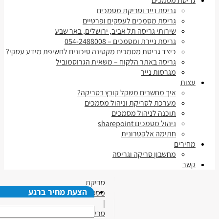
גריסת מסמכים
גריסת נייר וסריקת מסמכים
גריסת מסמכים לעסקים ופרטיים
שירותי גריסה תל אביב, ירושלים, באר שבע
גריסת ניירת ומסמכים – 054-2488008
כיצד גריסת מסמכים מקטינה סיכונים לחשיפת מידע עסקי?
גריסה באתר הלקוח – משאית הגרוסמוביל
מגרסות נייר
עצות
איך מחשבים משקל קובץ בסריקה?
מערכת לסריקת וניהול מסמכים
תוכנה לניהול מסמכים
ניהול מסמכים sharepoint
חתימה אלקטרונית
מחירים
מחשבון סריקה וגריסה
קשר
סריקת
הצעת מחיר ברגע
מסמכים
|
סריקת