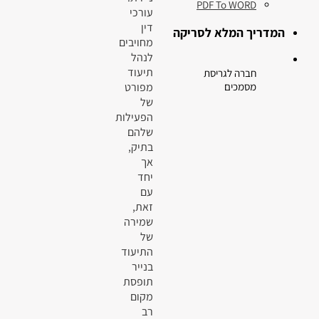
PDF To WORD
עורכי
דין
המדריך המלא לסריקה
מחויבים
לנהל
תיעוד
חברה לגריסת
מפורט
מסמכים
של
הפעילות
שלהם
בתיק,
אך
יחד
עם
זאת,
שמירה
של
התיעוד
בנייר
תופסת
מקום
רב