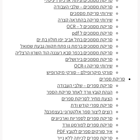
סריקת מסמכים וניהול ארכיון דיגיטלי
סריקת מסמכים – שלבי העבודה
שירותי סריקת מסמכים
שירותי סריקה בהתראה קצרה
סריקת מסמכים ל – OCR
סריקת מסמכים ל pdf
סריקת מסמכים בתל אביב יפו חולון בת ים
סריקת מסמכים ברמת גן פתח תקווה גבעת שמואל
סריקת מסמכים בכפר סבא רעננה הוד השרון הרצליה
סריקת מסמכים בירושלים
שירותי סריקה ו-OCR
סורקי מיקרופילם – סורקי מיקרופיש
סריקת ספרים
סריקת ספרים – שלבי העבודה
הגהת קובץ וורד לאחר סריקת הספר
הצעת מחיר לסריקת ספרים
סריקת ספרי קודש ודת
רוצים ליצור ספר אלקטרוני בעצמכם?
סריקת ספרים לספריות וארכיונים
סריקת ספרים לפורמט וורד
איך סורקים ספרים לקובץ PDF
סריקת ספרים לכיתה ללא נייר