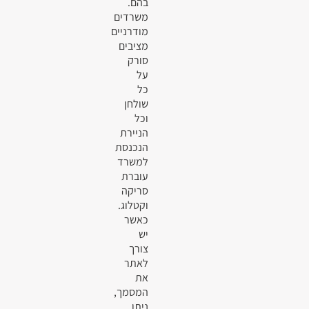
בהם.
משרדים
מודרניים
מציבים
סורק
על
כל
שולחן
וכל
הניירת
הנכנסת
למשרד
עוברת
סריקה
וקטלוג.
כאשר
יש
צורך
לאתר
את
המסמך,
ניתן