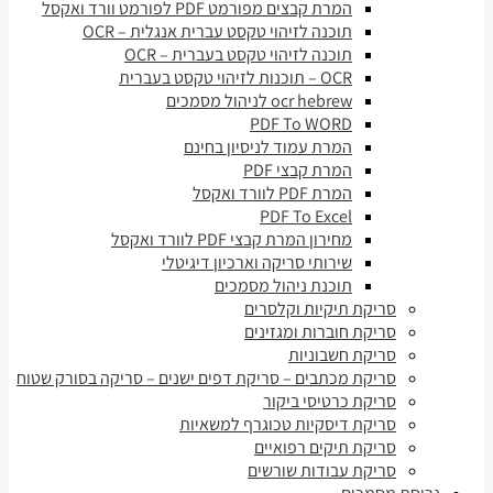
המרת קבצים מפורמט PDF לפורמט וורד ואקסל
תוכנה לזיהוי טקסט עברית אנגלית – OCR
תוכנה לזיהוי טקסט בעברית – OCR
OCR – תוכנות לזיהוי טקסט בעברית
ocr hebrew לניהול מסמכים
PDF To WORD
המרת עמוד לניסיון בחינם
המרת קבצי PDF
המרת PDF לוורד ואקסל
PDF To Excel
מחירון המרת קבצי PDF לוורד ואקסל
שירותי סריקה וארכיון דיגיטלי
תוכנת ניהול מסמכים
סריקת תיקיות וקלסרים
סריקת חוברות ומגזינים
סריקת חשבוניות
סריקת מכתבים – סריקת דפים ישנים – סריקה בסורק שטוח
סריקת כרטיסי ביקור
סריקת דיסקיות טכוגרף למשאיות
סריקת תיקים רפואיים
סריקת עבודות שורשים