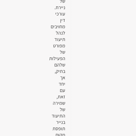
של
ניירת.
עורכי
דין
מחויבים
לנהל
תיעוד
מפורט
של
הפעילות
שלהם
בתיק,
אך
יחד
עם
זאת,
שמירה
של
התיעוד
בנייר
תופסת
מקום