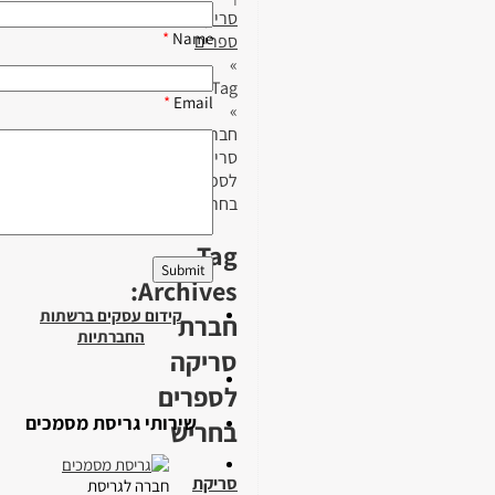
סריקת
*
Name
ספרים
»
Tag
*
Email
»
חברת
סריקה
לספרים
בחריש
Tag
Archives:
קידום עסקים ברשתות
חברת
החברתיות
סריקה
לספרים
שירותי גריסת מסמכים
בחריש
סריקת
חברה לגריסת