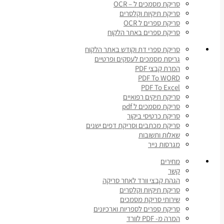
סריקת מסמכים ל – OCR
סריקת תיקיות וקלסרים
סריקת ספרים ל OCR
סריקת ספרים באתר הלקוח
סריקת ספרי דת וקודש באתר הלקוח
גריסת מסמכים לעסקים ופרטיים
המרת קבצי PDF
PDF To WORD
PDF To Excel
סריקת תיקים רפואיים
סריקת מסמכים ל pdf
סריקת כרטיסי ביקור
סריקת מכתבים וסריקת דפים ישנים
שאלות ותשובות
מגרסות נייר
מחירים
קשר
הגהת קבצי וורד לאחר סריקה
סריקת תיקיות וקלסרים
שירותי סריקת מסמכים
סריקת ספרים לספריות וארכיונים
המרה מ- PDF לוורד