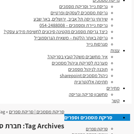
גריסת מסמכים
גריסת נייר וסריקת מסמכים
גריסת מסמכים לעסקים ופרטיים
שירותי גריסה תל אביב, ירושלים, באר שבע
גריסת ניירת ומסמכים – 054-2488008
כיצד גריסת מסמכים מקטינה סיכונים לחשיפת מידע עסקי?
גריסה באתר הלקוח – משאית הגרוסמוביל
מגרסות נייר
עצות
איך מחשבים משקל קובץ בסריקה?
מערכת לסריקת וניהול מסמכים
תוכנה לניהול מסמכים
ניהול מסמכים sharepoint
חתימה אלקטרונית
מחירים
מחשבון סריקה וגריסה
קשר
סריקת מסמכים | סריקת ספרים
» Tag » חברת סריקה לספרים בטירת הכרמל-נשר
סריקת מסמכים וספרים
Tag Archives:
חברת סר
סריקת ספרים