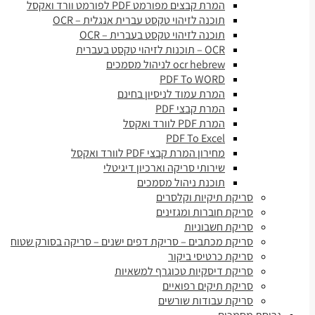
המרת קבצים מפורמט PDF לפורמט וורד ואקסל
תוכנה לזיהוי טקסט עברית אנגלית – OCR
תוכנה לזיהוי טקסט בעברית – OCR
OCR – תוכנות לזיהוי טקסט בעברית
ocr hebrew לניהול מסמכים
PDF To WORD
המרת עמוד לניסיון בחינם
המרת קבצי PDF
המרת PDF לוורד ואקסל
PDF To Excel
מחירון המרת קבצי PDF לוורד ואקסל
שירותי סריקה וארכיון דיגיטלי
תוכנת ניהול מסמכים
סריקת תיקיות וקלסרים
סריקת חוברות ומגזינים
סריקת חשבוניות
סריקת מכתבים – סריקת דפים ישנים – סריקה בסורק שטוח
סריקת כרטיסי ביקור
סריקת דיסקיות טכוגרף למשאיות
סריקת תיקים רפואיים
סריקת עבודות שורשים