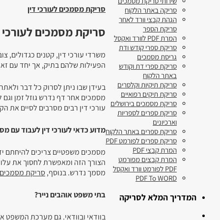
שירותי סריקת מסמכים
סריקת מסמכים לעורכי דין
סריקה באתר הלקוח
הגהת קבצי וורד לאחר
סריקת מסמכים לעורכי ד
סריקת הספר
המרת PDF לוורד ואקסל
סריקת ספרי קודש ודת
משרדי עורכי דין, קטנים כגדולים, צו
גריסת מסמכים
הפעילות שלהם בתיק, אך יחד עם זאת
סריקת ספרי דת וקודש
באתר הלקוח
סריקת תיקיות וקלסרים
בעידן שבו ניתן לסרוק כל דבר ולאתר
סריקת תיקים רפואיים
מסמכים אחר דף נדרש גוזל זמן וגם ל
סריקת מסמכים בירושלים
עורכי דין רבים מסרבים לסיים את הק
סריקת ספרים לספריות
וארכיונים
מדוע כדאי לעורכי דין לעבוד עם מסמ
סריקת ספרים באתר הלקוח
סריקת ספרים לפורמט PDF
המרת קבצי PDF
מסמכים משפטיים צריכים להיחתם ידנ
המרת קבצים מפורמט
הצורך הזה ומאפשרת לחסוך את עלוי
PDF לפורמט וורד ואקסל
מסמך נדרש. בנוסף,
סריקת מסמכים ל
PDF To WORD
בתי משפט אוהבים נייר?
המדריך המלא לסריקה
בוודאי ובוודאי. גם מערכת המשפט א