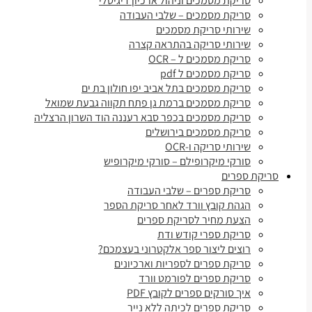
סריקת מסמכים וניהול ארכיון דיגיטלי
סריקת מסמכים – שלבי העבודה
שירותי סריקת מסמכים
שירותי סריקה בהתראה קצרה
סריקת מסמכים ל – OCR
סריקת מסמכים ל pdf
סריקת מסמכים בתל אביב יפו חולון בת ים
סריקת מסמכים ברמת גן פתח תקווה גבעת שמואל
סריקת מסמכים בכפר סבא רעננה הוד השרון הרצליה
סריקת מסמכים בירושלים
שירותי סריקה ו-OCR
סורקי מיקרופילם – סורקי מיקרופיש
סריקת ספרים
סריקת ספרים – שלבי העבודה
הגהת קובץ וורד לאחר סריקת הספר
הצעת מחיר לסריקת ספרים
סריקת ספרי קודש ודת
רוצים ליצור ספר אלקטרוני בעצמכם?
סריקת ספרים לספריות וארכיונים
סריקת ספרים לפורמט וורד
איך סורקים ספרים לקובץ PDF
סריקת ספרים לכיתה ללא נייר