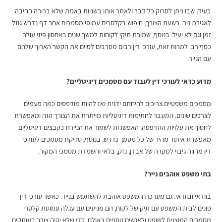
בעידן שבו ניתן לסרוק כל דבר ולאתר אותו בשניות באמת שלא ברורה החיבה
לאגירת ניר. בשעת הצורך, חיפוש בקלסרים עמוסי מסמכים אחר דף נדרש גוזל
זמן וגם לא יעיל. בנוסף, שמירת תיקי לקוחות למשך שנים באחסון פיזי עולה
כסף רב. למרות זאת, עורכי דין רבים מסרבים לסיים את הקשר הארוך שלהם
עם הנייר.
מדוע כדאי לעורכי דין לעבוד עם מסמכים דיגיטליים?
מסמכים משפטיים צריכים להיחתם ידנית ואז להיות מודפסים כמה פעמים
לצרכים שונים. המעבר לחתימות דיגיטליות מייתרת את הצורך הזה ומאפשרת
לחסוך את עלויות ההדפסה. האפשרות לשמור את הניירת כקבצים דיגיטליים
מאפשרת איתור מהיר של כל מסמך נדרש. בנוסף,
סריקת מסמכים לעורכי
דין
מהווה גיבוי למקרה של אבדן, נזק, בלאי והשמדת מסמכי המקור.
בתי משפט אוהבים נייר?
בוודאי ובוודאי. גם מערכת המשפט אוהבת להשתמש בנייר. כאשר עורכי דין
פונים לבית המשפט עם תיק של לקוח, הם מגיעים עם עגלה עמוסת קלסרי
מסמכים המוצגים לשופט ולאנשים נוספים באולם. כדי שלא יהיה צורך בעותקים