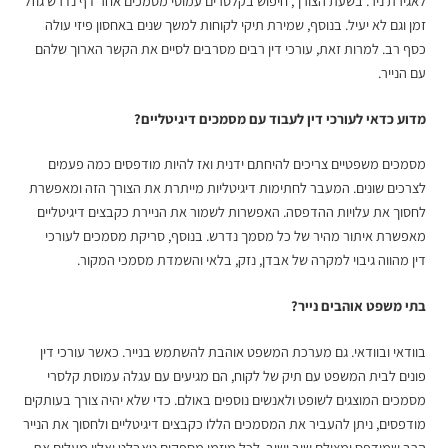
לאגירת ניר. בשעת הצורך, חיפוש בקלסרים עמוסי מסמכים אחר דף נדרש גוזל
זמן וגם לא יעיל. בנוסף, שמירת תיקי לקוחות למשך שנים באחסון פיזי עולה
כסף רב. למרות זאת, עורכי דין רבים מסרבים לסיים את הקשר הארוך שלהם
עם הנייר.
מדוע כדאי לעורכי דין לעבוד עם מסמכים דיגיטליים?
מסמכים משפטיים צריכים להיחתם ידנית ואז להיות מודפסים כמה פעמים
לצרכים שונים. המעבר לחתימות דיגיטליות מייתרת את הצורך הזה ומאפשרת
לחסוך את עלויות ההדפסה. האפשרות לשמור את הניירת כקבצים דיגיטליים
מאפשרת איתור מהיר של כל מסמך נדרש. בנוסף,
סריקת מסמכים לעורכי
דין
מהווה גיבוי למקרה של אבדן, נזק, בלאי והשמדת מסמכי המקור.
בתי משפט אוהבים נייר?
בוודאי ובוודאי. גם מערכת המשפט אוהבת להשתמש בנייר. כאשר עורכי דין
פונים לבית המשפט עם תיק של לקוח, הם מגיעים עם עגלה עמוסת קלסרי
מסמכים המוצגים לשופט ולאנשים נוספים באולם. כדי שלא יהיה צורך בעותקים
מודפסים, ניתן להעביר את המסמכים הללו כקבצים דיגיטליים ולחסוך את הנייר
הרב שמודפס ומצולם שוב ושוב. לכל מוזמן מספקים טאבלט ואליו מעלים את