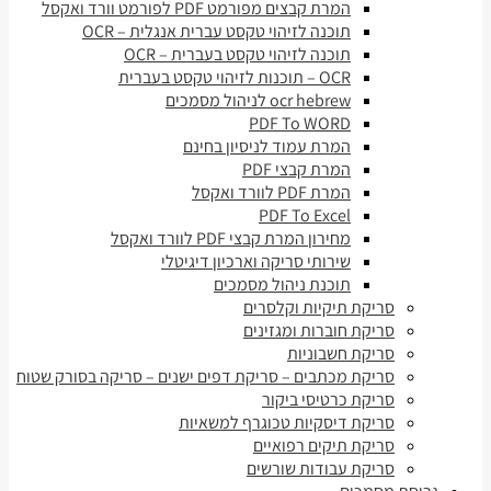
המרת קבצים מפורמט PDF לפורמט וורד ואקסל
תוכנה לזיהוי טקסט עברית אנגלית – OCR
תוכנה לזיהוי טקסט בעברית – OCR
OCR – תוכנות לזיהוי טקסט בעברית
ocr hebrew לניהול מסמכים
PDF To WORD
המרת עמוד לניסיון בחינם
המרת קבצי PDF
המרת PDF לוורד ואקסל
PDF To Excel
מחירון המרת קבצי PDF לוורד ואקסל
שירותי סריקה וארכיון דיגיטלי
תוכנת ניהול מסמכים
סריקת תיקיות וקלסרים
סריקת חוברות ומגזינים
סריקת חשבוניות
סריקת מכתבים – סריקת דפים ישנים – סריקה בסורק שטוח
סריקת כרטיסי ביקור
סריקת דיסקיות טכוגרף למשאיות
סריקת תיקים רפואיים
סריקת עבודות שורשים