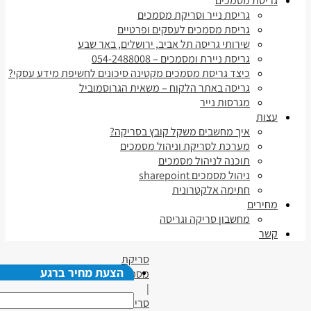
גריסת מסמכים
גריסת נייר וסריקת מסמכים
גריסת מסמכים לעסקים ופרטיים
שירותי גריסה תל אביב, ירושלים, באר שבע
גריסת ניירת ומסמכים – 054-2488008
כיצד גריסת מסמכים מקטינה סיכונים לחשיפת מידע עסקי?
גריסה באתר הלקוח – משאית הגרוסמוביל
מגרסות נייר
עצות
איך מחשבים משקל קובץ בסריקה?
מערכת לסריקת וניהול מסמכים
תוכנה לניהול מסמכים
ניהול מסמכים sharepoint
חתימה אלקטרונית
מחירים
מחשבון סריקה וגריסה
קשר
סריקת
הצעת מחיר ברגע
מסמכים
|
סריקת