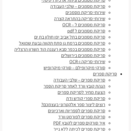
סריקת מסמכים וניהול ארכיון דיגיטלי
סריקת מסמכים – שלבי העבודה
שירותי סריקת מסמכים
שירותי סריקה בהתראה קצרה
סריקת מסמכים ל – OCR
סריקת מסמכים ל pdf
סריקת מסמכים בתל אביב יפו חולון בת ים
סריקת מסמכים ברמת גן פתח תקווה גבעת שמואל
סריקת מסמכים בכפר סבא רעננה הוד השרון הרצליה
סריקת מסמכים בירושלים
שירותי סריקה ו-OCR
סורקי מיקרופילם – סורקי מיקרופיש
סריקת ספרים
סריקת ספרים – שלבי העבודה
הגהת קובץ וורד לאחר סריקת הספר
הצעת מחיר לסריקת ספרים
סריקת ספרי קודש ודת
רוצים ליצור ספר אלקטרוני בעצמכם?
סריקת ספרים לספריות וארכיונים
סריקת ספרים לפורמט וורד
איך סורקים ספרים לקובץ PDF
סריקת ספרים לכיתה ללא נייר