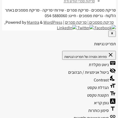
סריקת ספרי קודש ודת
סריקת מסמכים - סריקת ספרים - שירותי סריקה - סריקת מסמכים באתר
הלקוח - גריסת מסמכים - חייגו: 054-5880060
סריקת מסמכים | סריקת ספרים
| Powered by
WordPress.
&
Mantra
תפריט נגישות
close
פתיחה וסגירה של תפריט הנגישות
keyboard
ניווט מקלדת
visibility_off
ביטול אנימציות / הבהובים
nights_stay
Contrast
format_size
הגדלת טקסט
text_fields
הקטנת טקסט
font_download
גופן קריא
title
סימון כותרות
link