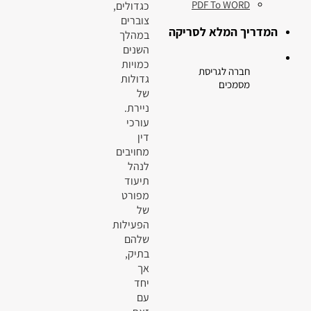
PDF To WORD
כגדולים,
צוברים
המדריך המלא לסריקה
במהלך
השנים
כמויות
חברה לגריסת
גדולות
מסמכים
של
ניירת.
עורכי
דין
מחויבים
לנהל
תיעוד
מפורט
של
הפעילות
שלהם
בתיק,
אך
יחד
עם