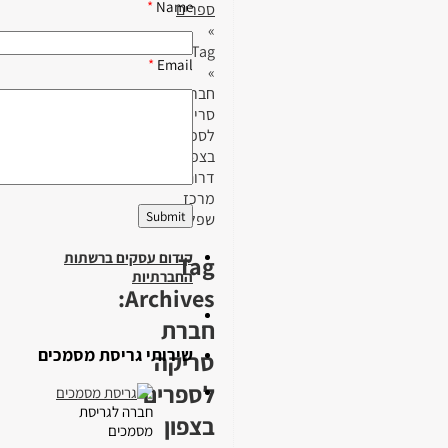
*
Name
ספרים
»
Tag
*
Email
»
חברת
סריקה
לספרים
בצפון
דרום
מרכז
שפלה
קידום עסקים ברשתות
Tag
החברתיות
Archives:
חברת
שירותי גריסת מסמכים
סריקה
לספרים
חברה לגריסת
בצפון
מסמכים