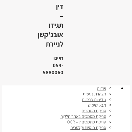
דין
–
תגידו
אובג'קשן
לניירת
חייגו
054-
5880060
אודות
הצהרת נגישות
מדיניות פרטיות
תנאי שימוש
סריקת מסמכים
סריקת מסמכים באתר הלקוח
סריקת מסמכים ל – OCR
סריקת תיקיות וקלסרים