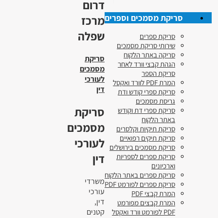
דרום
סריקת מסמכים וספרים
מרכז
שפלה
סריקת ספרים
שירותי סריקת מסמכים
סריקה באתר הלקוח
סריקת
הגהת קבצי וורד לאחר
מסמכים
סריקת הספר
לעורכי
המרת PDF לוורד ואקסל
דין
סריקת ספרי קודש ודת
גריסת מסמכים
סריקת
סריקת ספרי דת וקודש
באתר הלקוח
מסמכים
סריקת תיקיות וקלסרים
סריקת תיקים רפואיים
לעורכי
סריקת מסמכים בירושלים
דין
סריקת ספרים לספריות
וארכיונים
סריקת ספרים באתר הלקוח
משרדי
סריקת ספרים לפורמט PDF
עורכי
המרת קבצי PDF
דין,
המרת קבצים מפורמט
קטנים
PDF לפורמט וורד ואקסל