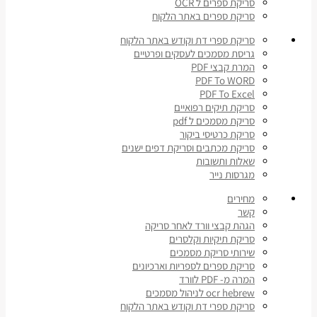
סריקת ספרים ל OCR
סריקת ספרים באתר הלקוח
סריקת ספרי דת וקודש באתר הלקוח
גריסת מסמכים לעסקים ופרטיים
המרת קבצי PDF
PDF To WORD
PDF To Excel
סריקת תיקים רפואיים
סריקת מסמכים ל pdf
סריקת כרטיסי ביקור
סריקת מכתבים וסריקת דפים ישנים
שאלות ותשובות
מגרסות נייר
מחירים
קשר
הגהת קבצי וורד לאחר סריקה
סריקת תיקיות וקלסרים
שירותי סריקת מסמכים
סריקת ספרים לספריות וארכיונים
המרה מ- PDF לוורד
ocr hebrew לניהול מסמכים
סריקת ספרי דת וקודש באתר הלקוח