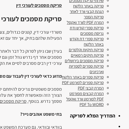
שירותי סריקת מסמכים
סריקת מסמכים לעורכי דין
סריקה באתר הלקוח
הגהת קבצי וורד לאחר
סריקת מסמכים לעורכי ד
סריקת הספר
המרת PDF לוורד ואקסל
סריקת ספרי קודש ודת
משרדי עורכי דין, קטנים כגדולים, צו
גריסת מסמכים
הפעילות שלהם בתיק, אך יחד עם זאת
סריקת ספרי דת וקודש
באתר הלקוח
סריקת תיקיות וקלסרים
בעידן שבו ניתן לסרוק כל דבר ולאתר
סריקת תיקים רפואיים
מסמכים אחר דף נדרש גוזל זמן וגם ל
סריקת מסמכים בירושלים
עורכי דין רבים מסרבים לסיים את הק
סריקת ספרים לספריות
וארכיונים
מדוע כדאי לעורכי דין לעבוד עם מסמ
סריקת ספרים באתר הלקוח
סריקת ספרים לפורמט PDF
המרת קבצי PDF
מסמכים משפטיים צריכים להיחתם ידנ
המרת קבצים מפורמט
הצורך הזה ומאפשרת לחסוך את עלוי
PDF לפורמט וורד ואקסל
מסמך נדרש. בנוסף,
סריקת מסמכים ל
PDF To WORD
בתי משפט אוהבים נייר?
המדריך המלא לסריקה
בוודאי ובוודאי. גם מערכת המשפט א