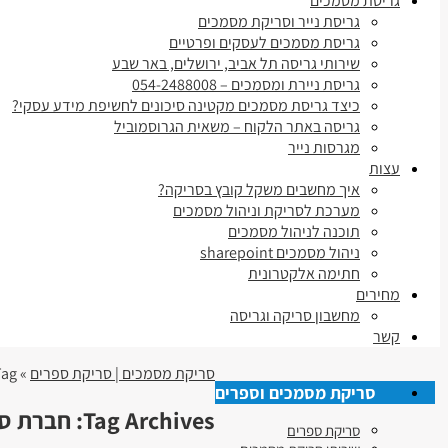
גריסת מסמכים
גריסת נייר וסריקת מסמכים
גריסת מסמכים לעסקים ופרטיים
שירותי גריסה תל אביב, ירושלים, באר שבע
גריסת ניירת ומסמכים – 054-2488008
כיצד גריסת מסמכים מקטינה סיכונים לחשיפת מידע עסקי?
גריסה באתר הלקוח – משאית הגרוסמוביל
מגרסות נייר
עצות
איך מחשבים משקל קובץ בסריקה?
מערכת לסריקת וניהול מסמכים
תוכנה לניהול מסמכים
ניהול מסמכים sharepoint
חתימה אלקטרונית
מחירים
מחשבון סריקה וגריסה
קשר
סריקת מסמכים | סריקת ספרים
» Tag » חברת סריקה לספרים בצפת גליל גולן נגב
סריקת מסמכים וספרים
Tag Archives:
חברת סר
סריקת ספרים