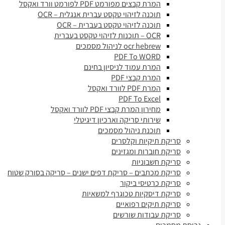
המרת קבצים מפורמט PDF לפורמט וורד ואקסל
תוכנה לזיהוי טקסט עברית אנגלית – OCR
תוכנה לזיהוי טקסט בעברית – OCR
OCR – תוכנות לזיהוי טקסט בעברית
ocr hebrew לניהול מסמכים
PDF To WORD
המרת עמוד לניסיון בחינם
המרת קבצי PDF
המרת PDF לוורד ואקסל
PDF To Excel
מחירון המרת קבצי PDF לוורד ואקסל
שירותי סריקה וארכיון דיגיטלי
תוכנת ניהול מסמכים
סריקת תיקיות וקלסרים
סריקת חוברות ומגזינים
סריקת חשבוניות
סריקת מכתבים – סריקת דפים ישנים – סריקה בסורק שטוח
סריקת כרטיסי ביקור
סריקת דיסקיות טכוגרף למשאיות
סריקת תיקים רפואיים
סריקת עבודות שורשים