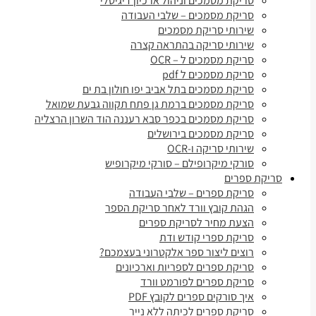
סריקת מסמכים וניהול ארכיון דיגיטלי
סריקת מסמכים – שלבי העבודה
שירותי סריקת מסמכים
שירותי סריקה בהתראה קצרה
סריקת מסמכים ל – OCR
סריקת מסמכים ל pdf
סריקת מסמכים בתל אביב יפו חולון בת ים
סריקת מסמכים ברמת גן פתח תקווה גבעת שמואל
סריקת מסמכים בכפר סבא רעננה הוד השרון הרצליה
סריקת מסמכים בירושלים
שירותי סריקה ו-OCR
סורקי מיקרופילם – סורקי מיקרופיש
סריקת ספרים
סריקת ספרים – שלבי העבודה
הגהת קובץ וורד לאחר סריקת הספר
הצעת מחיר לסריקת ספרים
סריקת ספרי קודש ודת
רוצים ליצור ספר אלקטרוני בעצמכם?
סריקת ספרים לספריות וארכיונים
סריקת ספרים לפורמט וורד
איך סורקים ספרים לקובץ PDF
סריקת ספרים לכיתה ללא נייר