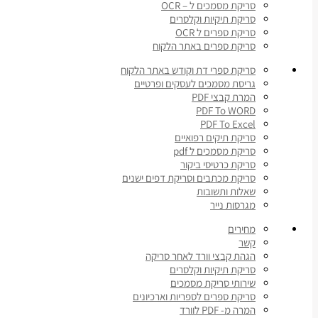
סריקת מסמכים ל – OCR
סריקת תיקיות וקלסרים
סריקת ספרים ל OCR
סריקת ספרים באתר הלקוח
סריקת ספרי דת וקודש באתר הלקוח
גריסת מסמכים לעסקים ופרטיים
המרת קבצי PDF
PDF To WORD
PDF To Excel
סריקת תיקים רפואיים
סריקת מסמכים ל pdf
סריקת כרטיסי ביקור
סריקת מכתבים וסריקת דפים ישנים
שאלות ותשובות
מגרסות נייר
מחירים
קשר
הגהת קבצי וורד לאחר סריקה
סריקת תיקיות וקלסרים
שירותי סריקת מסמכים
סריקת ספרים לספריות וארכיונים
המרה מ- PDF לוורד