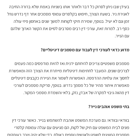
בעידן שבו ניתן לסרוק כל דבר ולאתר אותו בשניות באמת שלא ברורה החיבה
לאגירת ניר. בשעת הצורך, חיפוש בקלסרים עמוסי מסמכים אחר דף נדרש גוזל
זמן וגם לא יעיל. בנוסף, שמירת תיקי לקוחות למשך שנים באחסון פיזי עולה
כסף רב. למרות זאת, עורכי דין רבים מסרבים לסיים את הקשר הארוך שלהם
עם הנייר.
מדוע כדאי לעורכי דין לעבוד עם מסמכים דיגיטליים?
מסמכים משפטיים צריכים להיחתם ידנית ואז להיות מודפסים כמה פעמים
לצרכים שונים. המעבר לחתימות דיגיטליות מייתרת את הצורך הזה ומאפשרת
לחסוך את עלויות ההדפסה. האפשרות לשמור את הניירת כקבצים דיגיטליים
מאפשרת איתור מהיר של כל מסמך נדרש. בנוסף,
סריקת מסמכים לעורכי
דין
מהווה גיבוי למקרה של אבדן, נזק, בלאי והשמדת מסמכי המקור.
בתי משפט אוהבים נייר?
בוודאי ובוודאי. גם מערכת המשפט אוהבת להשתמש בנייר. כאשר עורכי דין
פונים לבית המשפט עם תיק של לקוח, הם מגיעים עם עגלה עמוסת קלסרי
מסמכים המוצגים לשופט ולאנשים נוספים באולם. כדי שלא יהיה צורך בעותקים