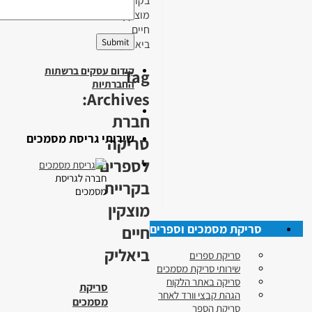
בקריית
מוצקין
חיים
ביאליק
קידום עסקים ברשתות
Tag
החברתיות
Archives:
חברת
שירותי גריסת מסמכים
סריקה
לספרים
חברה לגריסת
בקריית
מסמכים
מוצקין
סריקת מסמכים וספרים
חיים
ביאליק
סריקת ספרים
שירותי סריקת מסמכים
סריקה באתר הלקוח
סריקת
הגהת קבצי וורד לאחר
מסמכים
סריקת הספר