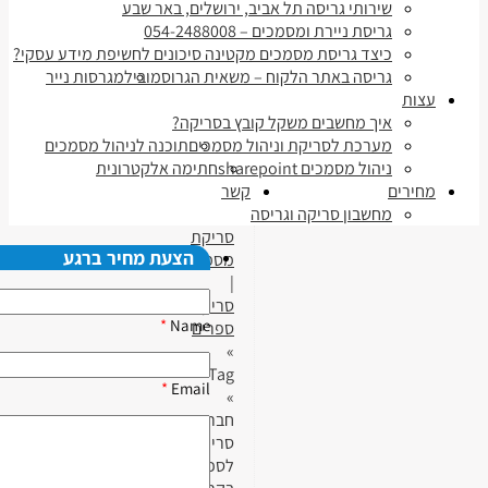
שירותי גריסה תל אביב, ירושלים, באר שבע
גריסת ניירת ומסמכים – 054-2488008
כיצד גריסת מסמכים מקטינה סיכונים לחשיפת מידע עסקי?
גריסה באתר הלקוח – משאית הגרוסמוביל
מגרסות נייר
עצות
איך מחשבים משקל קובץ בסריקה?
מערכת לסריקת וניהול מסמכים
תוכנה לניהול מסמכים
ניהול מסמכים sharepoint
חתימה אלקטרונית
מחירים
קשר
מחשבון סריקה וגריסה
סריקת
הצעת מחיר ברגע
מסמכים
|
סריקת
*
Name
ספרים
»
Tag
*
Email
»
חברת
סריקה
לספרים