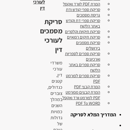
לעורכי
המרת PDF לוורד ואקסל
דין
סריקת ספרי קודש ודת
גריסת מסמכים
סריקת
סריקת ספרי דת וקודש
באתר הלקוח
מסמכים
סריקת תיקיות וקלסרים
סריקת תיקים רפואיים
לעורכי
סריקת מסמכים
דין
בירושלים
סריקת ספרים לספריות
וארכיונים
משרדי
סריקת ספרים באתר
עורכי
הלקוח
דין,
סריקת ספרים לפורמט
קטנים
PDF
המרת קבצי PDF
כגדולים,
המרת קבצים מפורמט
צוברים
PDF לפורמט וורד ואקסל
במהלך
PDF To WORD
השנים
כמויות
המדריך המלא לסריקה
גדולות
של
ניירת.