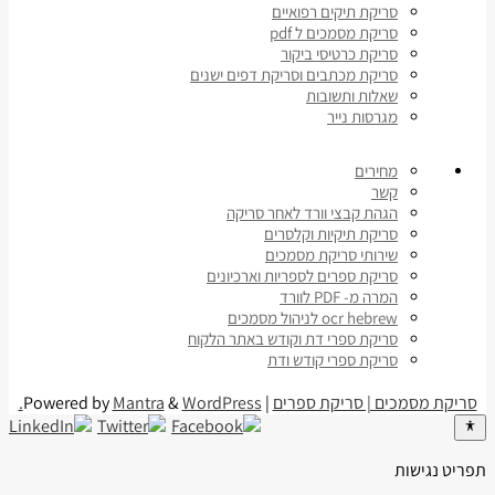
סריקת תיקים רפואיים
סריקת מסמכים ל pdf
סריקת כרטיסי ביקור
סריקת מכתבים וסריקת דפים ישנים
שאלות ותשובות
מגרסות נייר
מחירים
קשר
הגהת קבצי וורד לאחר סריקה
סריקת תיקיות וקלסרים
שירותי סריקת מסמכים
סריקת ספרים לספריות וארכיונים
המרה מ- PDF לוורד
ocr hebrew לניהול מסמכים
סריקת ספרי דת וקודש באתר הלקוח
סריקת ספרי קודש ודת
סריקת מסמכים | סריקת ספרים
| Powered by
WordPress.
&
Mantra
תפריט נגישות