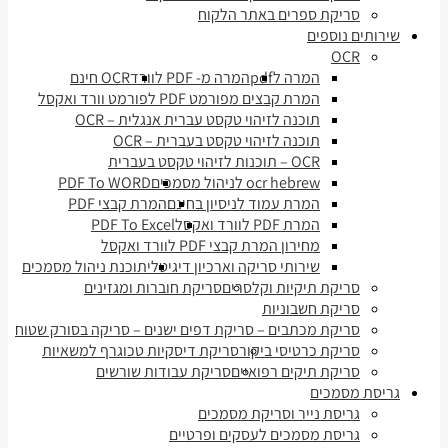
סריקת ספרים באתר הלקוח
שירותים נוספים
OCR
המרה לpdf
המרה מ- PDF לוורד
OCR חינם
המרת קבצים מפורמט PDF לפורמט וורד ואקסל
תוכנה לזיהוי טקסט עברית אנגלית – OCR
תוכנה לזיהוי טקסט בעברית – OCR
OCR – תוכנות לזיהוי טקסט בעברית
ocr hebrew לניהול מסמכים
PDF To WORD
המרת עמוד לניסיון בחינם
המרת קבצי PDF
המרת PDF לוורד ואקסל
PDF To Excel
מחירון המרת קבצי PDF לוורד ואקסל
שירותי סריקה וארכיון דיגיטלי
תוכנת ניהול מסמכים
סריקת תיקיות וקלסרים
סריקת חוברות ומגזינים
סריקת חשבוניות
סריקת מכתבים – סריקת דפים ישנים – סריקה בסורק שטוח
סריקת כרטיסי ביקור
סריקת דיסקיות טכוגרף למשאיות
סריקת תיקים רפואיים
סריקת עבודות שורשים
גריסת מסמכים
גריסת נייר וסריקת מסמכים
גריסת מסמכים לעסקים ופרטיים