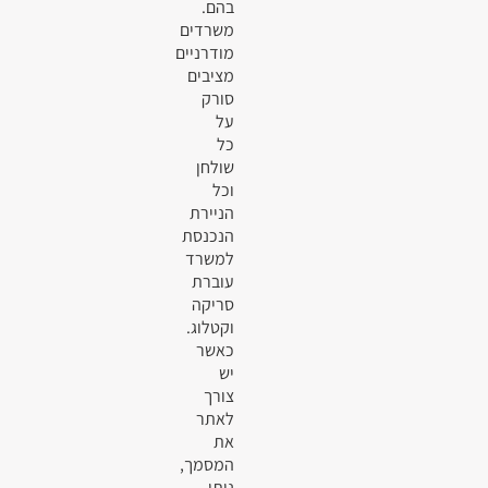
בהם.
משרדים
מודרניים
מציבים
סורק
על
כל
שולחן
וכל
הניירת
הנכנסת
למשרד
עוברת
סריקה
וקטלוג.
כאשר
יש
צורך
לאתר
את
המסמך,
ניתן