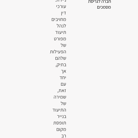
חברה לגריסת
עורכי
מסמכים
דין
מחויבים
לנהל
תיעוד
מפורט
של
הפעילות
שלהם
בתיק,
אך
יחד
עם
זאת,
שמירה
של
התיעוד
בנייר
תופסת
מקום
רב