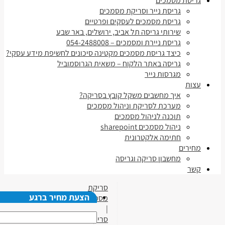
גריסת מסמכים
גריסת נייר וסריקת מסמכים
גריסת מסמכים לעסקים ופרטיים
שירותי גריסה תל אביב, ירושלים, באר שבע
גריסת ניירת ומסמכים – 054-2488008
כיצד גריסת מסמכים מקטינה סיכונים לחשיפת מידע עסקי?
גריסה באתר הלקוח – משאית הגרוסמוביל
מגרסות נייר
עצות
איך מחשבים משקל קובץ בסריקה?
מערכת לסריקת וניהול מסמכים
תוכנה לניהול מסמכים
ניהול מסמכים sharepoint
חתימה אלקטרונית
מחירים
מחשבון סריקה וגריסה
קשר
סריקת
הצעת מחיר ברגע
מסמכים
|
סריקת