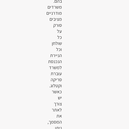
בהם.
משרדים
מודרניים
מציבים
סורק
על
כל
שולחן
וכל
הניירת
הנכנסת
למשרד
עוברת
סריקה
וקטלוג.
כאשר
יש
צורך
לאתר
את
המסמך,
ניתן