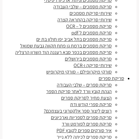
סריקת מסמכים וניהול ארכיון דיגיטלי
סריקת מסמכים – שלבי העבודה
שירותי סריקת מסמכים
שירותי סריקה בהתראה קצרה
סריקת מסמכים ל – OCR
סריקת מסמכים ל pdf
סריקת מסמכים בתל אביב יפו חולון בת ים
סריקת מסמכים ברמת גן פתח תקווה גבעת שמואל
סריקת מסמכים בכפר סבא רעננה הוד השרון הרצליה
סריקת מסמכים בירושלים
שירותי סריקה ו-OCR
סורקי מיקרופילם – סורקי מיקרופיש
סריקת ספרים
סריקת ספרים – שלבי העבודה
הגהת קובץ וורד לאחר סריקת הספר
הצעת מחיר לסריקת ספרים
סריקת ספרי קודש ודת
רוצים ליצור ספר אלקטרוני בעצמכם?
סריקת ספרים לספריות וארכיונים
סריקת ספרים לפורמט וורד
איך סורקים ספרים לקובץ PDF
סריקת ספרים לכיתה ללא נייר