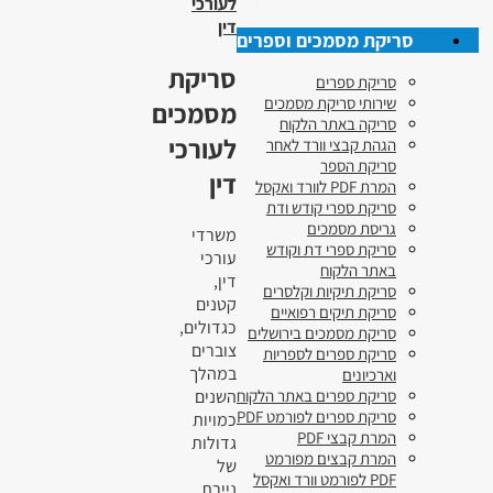
לעורכי
דין
סריקת מסמכים וספרים
סריקת
סריקת ספרים
שירותי סריקת מסמכים
מסמכים
סריקה באתר הלקוח
לעורכי
הגהת קבצי וורד לאחר
סריקת הספר
דין
המרת PDF לוורד ואקסל
סריקת ספרי קודש ודת
גריסת מסמכים
משרדי
סריקת ספרי דת וקודש
עורכי
באתר הלקוח
דין,
סריקת תיקיות וקלסרים
קטנים
סריקת תיקים רפואיים
כגדולים,
סריקת מסמכים בירושלים
צוברים
סריקת ספרים לספריות
במהלך
וארכיונים
השנים
סריקת ספרים באתר הלקוח
סריקת ספרים לפורמט PDF
כמויות
המרת קבצי PDF
גדולות
המרת קבצים מפורמט
של
PDF לפורמט וורד ואקסל
ניירת.