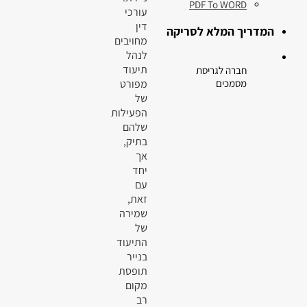
PDF To WORD
עורכי
דין
המדריך המלא לסריקה
מחויבים
לנהל
תיעוד
חברה לגריסת
מפורט
מסמכים
של
הפעילות
שלהם
בתיק,
אך
יחד
עם
זאת,
שמירה
של
התיעוד
בנייר
תופסת
מקום
רב