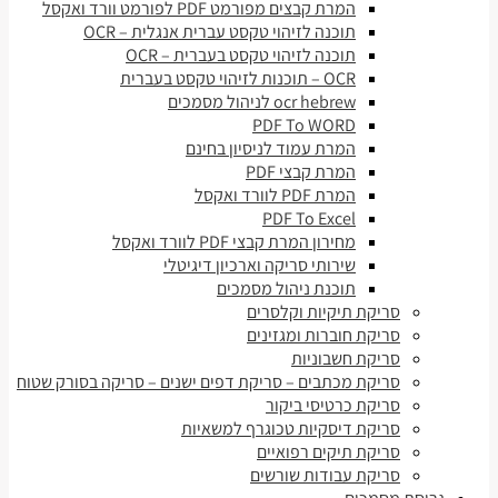
המרת קבצים מפורמט PDF לפורמט וורד ואקסל
תוכנה לזיהוי טקסט עברית אנגלית – OCR
תוכנה לזיהוי טקסט בעברית – OCR
OCR – תוכנות לזיהוי טקסט בעברית
ocr hebrew לניהול מסמכים
PDF To WORD
המרת עמוד לניסיון בחינם
המרת קבצי PDF
המרת PDF לוורד ואקסל
PDF To Excel
מחירון המרת קבצי PDF לוורד ואקסל
שירותי סריקה וארכיון דיגיטלי
תוכנת ניהול מסמכים
סריקת תיקיות וקלסרים
סריקת חוברות ומגזינים
סריקת חשבוניות
סריקת מכתבים – סריקת דפים ישנים – סריקה בסורק שטוח
סריקת כרטיסי ביקור
סריקת דיסקיות טכוגרף למשאיות
סריקת תיקים רפואיים
סריקת עבודות שורשים