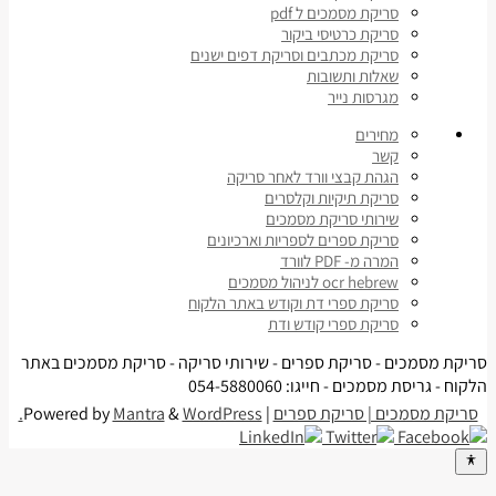
סריקת מסמכים ל pdf
סריקת כרטיסי ביקור
סריקת מכתבים וסריקת דפים ישנים
שאלות ותשובות
מגרסות נייר
מחירים
קשר
הגהת קבצי וורד לאחר סריקה
סריקת תיקיות וקלסרים
שירותי סריקת מסמכים
סריקת ספרים לספריות וארכיונים
המרה מ- PDF לוורד
ocr hebrew לניהול מסמכים
סריקת ספרי דת וקודש באתר הלקוח
סריקת ספרי קודש ודת
סריקת מסמכים - סריקת ספרים - שירותי סריקה - סריקת מסמכים באתר
הלקוח - גריסת מסמכים - חייגו: 054-5880060
סריקת מסמכים | סריקת ספרים
| Powered by
WordPress.
&
Mantra