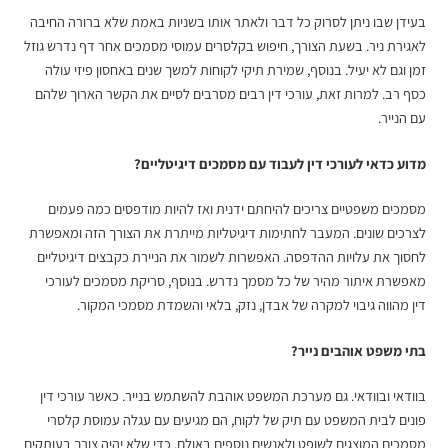
בעידן שבו ניתן לסרוק כל דבר ולאתר אותו בשניות באמת שלא ברורה החיבה
לאגירת ניר. בשעת הצורך, חיפוש בקלסרים עמוסי מסמכים אחר דף נדרש גוזל
זמן וגם לא יעיל. בנוסף, שמירת תיקי לקוחות למשך שנים באחסון פיזי עולה
כסף רב. למרות זאת, עורכי דין רבים מסרבים לסיים את הקשר הארוך שלהם
עם הנייר.
מדוע כדאי לעורכי דין לעבוד עם מסמכים דיגיטליים?
מסמכים משפטיים צריכים להיחתם ידנית ואז להיות מודפסים כמה פעמים
לצרכים שונים. המעבר לחתימות דיגיטליות מייתרת את הצורך הזה ומאפשרת
לחסוך את עלויות ההדפסה. האפשרות לשמור את הניירת כקבצים דיגיטליים
מאפשרת איתור מהיר של כל מסמך נדרש. בנוסף,
סריקת מסמכים לעורכי
דין
מהווה גיבוי למקרה של אבדן, נזק, בלאי והשמדת מסמכי המקור.
בתי משפט אוהבים נייר?
בוודאי ובוודאי. גם מערכת המשפט אוהבת להשתמש בנייר. כאשר עורכי דין
פונים לבית המשפט עם תיק של לקוח, הם מגיעים עם עגלה עמוסת קלסרי
מסמכים המוצגים לשופט ולאנשים נוספים באולם. כדי שלא יהיה צורך בעותקים