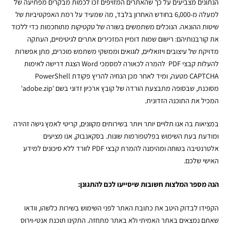
הנתונים מצביעים על כך שהאתרים המזויפים זכו לכמות מבקרים מפתיעה של
למעלה מ-6,000 בחודש האחרון בלבד, מה שמעיד על רמת האפקטיביות של
שיטות ההונאה. הנוכלים משתמשים בשורה של טקטיקות מתוחכמות כדי ללכוד
את קורבנותיהם: רישום שמות דומיין המזכירים אתרים לגיטימיים, העתקה
מדויקת של עיצובים ויזואליים, לוגואים וממשקי משתמש מוכרים, מתן אפשרות
להעלות
קבצי PDF להמרה
לכאורה למסמכי Word הצגת דרישה לאימות
CAPTCHA מטעה, ומיד לאחר מכן הנחיה להריץ פקודת PowerShell
מסוכנת, שבסופה מתבצעת הורדה של קובץ ארכיון זדוני בשם 'adobe.zip'
המכיל את התוכנה הזדונית.
במציאות בה אנו תלויים יותר ויותר בשירותים מקוונים, קריטי לאמץ גישה זהירה
ומודעת בעת השימוש בפלטפורמות שונות. בסקאנבוק, אנו מציעים
אלטרנטיבה בטוחה ומהימנה ל
המרת קבצי PDF לוורד
ללא סיכונים למידע
האישי שלכם.
הנה מספר המלצות חשובות שיסייעו לכם להתגונן:
הקפידו לבדוק היטב את כתובת האתר לפני השימוש בשירות כלשהו, וודאו
שאתם נמצאים באתר האמיתי ולא באתר מתחזה. התקינו תוכנת אנטי-וירוס