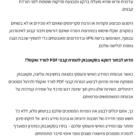
עדכנית וודאו שהיא פועלת ברקע ומבצעת סריקות שוטפות לפני הורדת
קבצים.
הימנעו מביצוע פקודות או הרצת סקריפטים שאתם לא מכירים או לא בטוחים
במקורם. שקלו שימוש בפתרונות המרה שאינם דורשים חיבור קבוע לאינטרנט,
ובנוסף, השתמשו ברשת VPN ובדפדפנים מאובטחים כדי להוסיף שכבת הגנה
נוספת לגלישה שלכם.
מדוע לבחור דווקא בסקאנבוק להמרת קבצי
PDF לוורד ואקסל?
כאשר אבטחת המידע האישי והעסקי נמצאת בחשיבות עליונה, סקאנבוק
מספקת שירות מהימן לביצוע
המרות קבצי PDF לוורד ואקסל
ולניהול מסמכים
דיגיטליים. השירות שלנו ניתן תוך שימת דגש מרכזי על שמירה קפדנית על
אבטחת המשתמשים ופרטיותם.
כך, אתם יכולים לבצע את המרות המסמכים שלכם בביטחון מלא, ללא כל
חשש מפני חדירה של תוכנות זדוניות או גניבת מידע רגיש. אל תיקחו סיכון
מיותר עם המידע האישי והעסקי שלכם – בחרו בסקאנבוק כפתרון המועדף
להמרת מסמכים והישארו מוגנים מפני איומי סייבר מתפתחים.