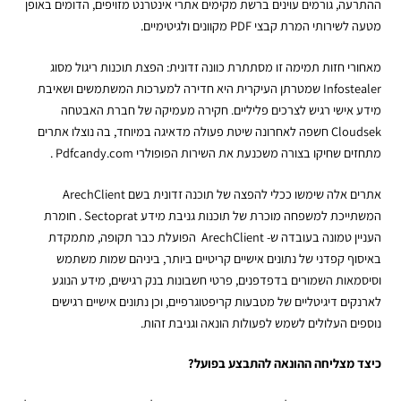
ההתרעה, גורמים עוינים ברשת מקימים אתרי אינטרנט מזויפים, הדומים באופן
מטעה ל
שירותי המרת קבצי PDF
מקוונים ולגיטימיים.
מאחורי חזות תמימה זו מסתתרת כוונה זדונית: הפצת תוכנות ריגול מסוג
Infostealer שמטרתן העיקרית היא חדירה למערכות המשתמשים ושאיבת
מידע אישי רגיש לצרכים פליליים. חקירה מעמיקה של חברת האבטחה
Cloudsek חשפה לאחרונה שיטת פעולה מדאיגה במיוחד, בה נוצלו אתרים
מתחזים שחיקו בצורה משכנעת את השירות הפופולרי Pdfcandy.com .
אתרים אלה שימשו ככלי להפצה של תוכנה זדונית בשם ArechClient
המשתייכת למשפחה מוכרת של תוכנות גניבת מידע Sectoprat . חומרת
העניין טמונה בעובדה ש- ArechClient הפועלת כבר תקופה, מתמקדת
באיסוף קפדני של נתונים אישיים קריטיים ביותר, ביניהם שמות משתמש
וסיסמאות השמורים בדפדפנים, פרטי חשבונות בנק רגישים, מידע הנוגע
לארנקים דיגיטליים של מטבעות קריפטוגרפיים, וכן נתונים אישיים רגישים
נוספים העלולים לשמש לפעולות הונאה וגניבת זהות.
כיצד מצליחה ההונאה להתבצע בפועל?