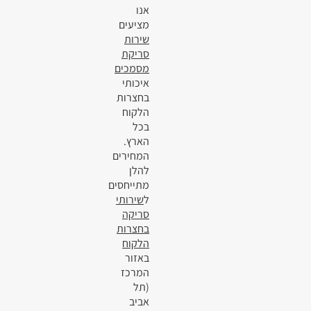
אנו
מציעים
שירות
סריקת
מסמכים
איכותי
בחצרות
הלקוח
בכל
הארץ.
המחירים
להלן
מתייחסים
ל
שירותי
סריקה
בחצרות
הלקוח
באזור
המרכז
(תל
אביב