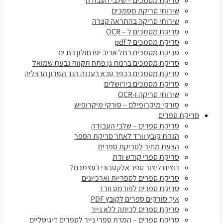
סריקת מסמכים – שלבי העבודה
שירותי סריקת מסמכים
שירותי סריקה בהתראה קצרה
סריקת מסמכים ל – OCR
סריקת מסמכים ל pdf
סריקת מסמכים בתל אביב יפו חולון בת ים
סריקת מסמכים ברמת גן פתח תקווה גבעת שמואל
סריקת מסמכים בכפר סבא רעננה הוד השרון הרצליה
סריקת מסמכים בירושלים
שירותי סריקה ו-OCR
סורקי מיקרופילם – סורקי מיקרופיש
סריקת ספרים
סריקת ספרים – שלבי העבודה
הגהת קובץ וורד לאחר סריקת הספר
הצעת מחיר לסריקת ספרים
סריקת ספרי קודש ודת
רוצים ליצור ספר אלקטרוני בעצמכם?
סריקת ספרים לספריות וארכיונים
סריקת ספרים לפורמט וורד
איך סורקים ספרים לקובץ PDF
סריקת ספרים לכיתה ללא נייר
סריקת ספרים – המרת ספרי נייר לספרים דיגיטליים