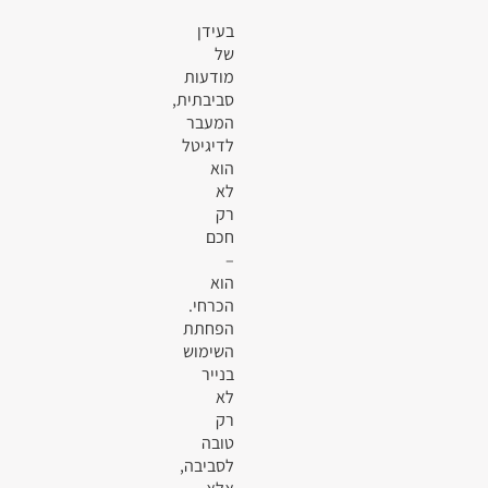
בעידן
של
מודעות
סביבתית,
המעבר
לדיגיטל
הוא
לא
רק
חכם
–
הוא
הכרחי.
הפחתת
השימוש
בנייר
לא
רק
טובה
לסביבה,