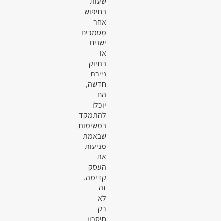
שעות
בחיפוש
אחר
מסמכים
ישנים
או
בתיוק
ניירת
חדשה,
הם
יוכלו
להתמקד
במשימות
שבאמת
מניעות
את
העסק
קדימה.
זה
לא
רק
חיסכון