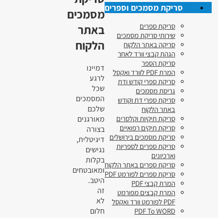
סריקת מסמכים וספרים
מסמכים
סריקת ספרים
באתר
שירותי סריקת מסמכים
הלקוח
סריקה באתר הלקוח
הגהת קבצי וורד לאחר
סריקת הספר
דמיינו
המרת PDF לוורד ואקסל
לרגע
סריקת ספרי קודש ודת
שכל
גריסת מסמכים
המסמכים
סריקת ספרי דת וקודש
שלכם
באתר הלקוח
מאורגנים
סריקת תיקיות וקלסרים
סריקת תיקים רפואיים
בצורה
סריקת מסמכים בירושלים
דיגיטלית,
סריקת ספרים לספריות
נגישים
וארכיונים
בקלות
סריקת ספרים באתר הלקוח
ומאובטחים
סריקת ספרים לפורמט PDF
היטב.
המרת קבצי PDF
זה
המרת קבצים מפורמט
לא
PDF לפורמט וורד ואקסל
חלום
PDF To WORD