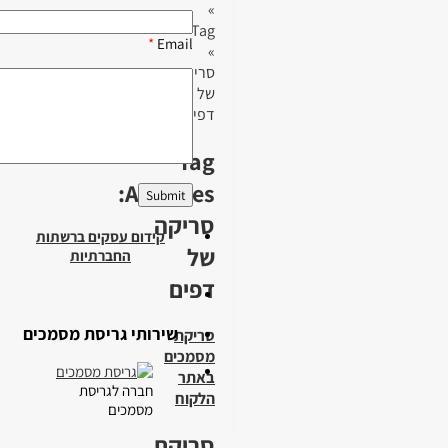
»
Tag
*
Email
»
סריקה
של
דפים
Tag
Archives:
סריקה
קידום עסקים ברשתות
של
החברתיות
דפים
שירותי גריסת מסמכים
סריקת
מסמכים
באתר
חברה לגריסת
הלקוח
מסמכים
סריקת