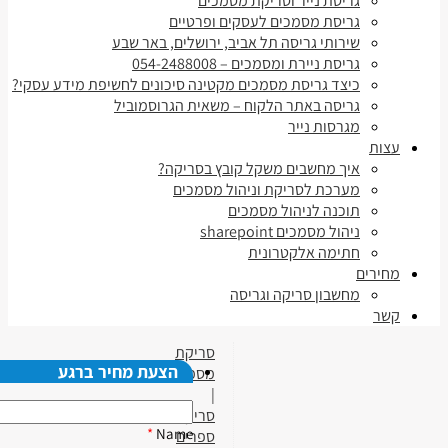
גריסת נייר וסריקת מסמכים
גריסת מסמכים לעסקים ופרטיים
שירותי גריסה תל אביב, ירושלים, באר שבע
גריסת ניירת ומסמכים – 054-2488008
כיצד גריסת מסמכים מקטינה סיכונים לחשיפת מידע עסקי?
גריסה באתר הלקוח – משאית הגרוסמוביל
מגרסות נייר
עצות
איך מחשבים משקל קובץ בסריקה?
מערכת לסריקת וניהול מסמכים
תוכנה לניהול מסמכים
ניהול מסמכים sharepoint
חתימה אלקטרונית
מחירים
מחשבון סריקה וגריסה
קשר
סריקת
הצעת מחיר ברגע
מסמכים
|
סריקת
*
Name
ספרים