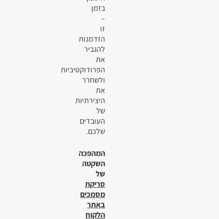
בזמן
–
זו
הזדמנות
להגביר
את
הפרודוקטיביות
ולשחרר
את
היצירתיות
של
העובדים
שלכם.
המהפכה
השקטה
של
סריקת
מסמכים
באתר
הלקוח