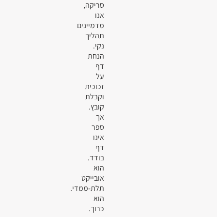
סריקה,
אנו
מדמיינים
תהליך
נקי.
הנחת
דף
על
זכוכית
וקבלת
קובץ.
אך
ספר
אינו
דף
בודד.
הוא
אובייקט
תלת-ממדי.
הוא
כרוך.