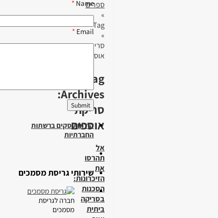
*
Name
ספרים
»
Tag
*
Email
»
סריקת
אוספים
Tag
Archives:
סריקת
אוספים
קידום עסקים ברשתות
החברתיות
אל
תהרסו
את
שירותי גריסת מסמכים
הזיכרונות:
הסכנות
בסריקה
חברה לגריסת
ביתית
מסמכים