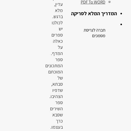
PDF To WORD
עדין,
מלא
המדריך המלא לסריקה
ברגש.
לכולנו
יש
חברה לגריסת
ספרים
מסמכים
כאלה
על
המדף.
ספר
המתכונים
המוכתם
של
סבתא,
שדפיו
הצהיבו.
ספר
השירים
שסבא
כרך
בעצמו.