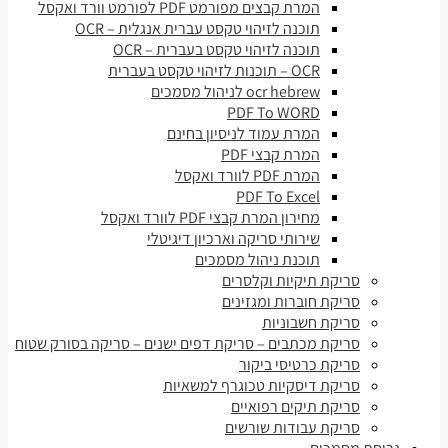
המרת קבצים מפורמט PDF לפורמט וורד ואקסל
תוכנה לזיהוי טקסט עברית אנגלית – OCR
תוכנה לזיהוי טקסט בעברית – OCR
OCR – תוכנות לזיהוי טקסט בעברית
ocr hebrew לניהול מסמכים
PDF To WORD
המרת עמוד לניסיון בחינם
המרת קבצי PDF
המרת PDF לוורד ואקסל
PDF To Excel
מחירון המרת קבצי PDF לוורד ואקסל
שירותי סריקה וארכיון דיגיטלי
תוכנת ניהול מסמכים
סריקת תיקיות וקלסרים
סריקת חוברות ומגזינים
סריקת חשבוניות
סריקת מכתבים – סריקת דפים ישנים – סריקה בסורק שטוח
סריקת כרטיסי ביקור
סריקת דיסקיות טכוגרף למשאיות
סריקת תיקים רפואיים
סריקת עבודות שורשים