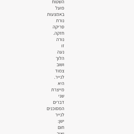
השטוח
פועל
באמצעות
נורת
סריקה
חזקה.
נורה
זו
נעה
הלוך
ושוב
צמוד
לנייר.
היא
מייצרת
שני
דברים
המסוכנים
לנייר
ישן:
חום
ואור