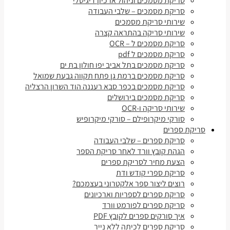
סריקת מסמכים וניהול ארכיון דיגיטלי
סריקת מסמכים – שלבי העבודה
שירותי סריקת מסמכים
שירותי סריקה בהתראה קצרה
סריקת מסמכים ל – OCR
סריקת מסמכים ל pdf
סריקת מסמכים בתל אביב יפו חולון בת ים
סריקת מסמכים ברמת גן פתח תקווה גבעת שמואל
סריקת מסמכים בכפר סבא רעננה הוד השרון הרצליה
סריקת מסמכים בירושלים
שירותי סריקה ו-OCR
סורקי מיקרופילם – סורקי מיקרופיש
סריקת ספרים
סריקת ספרים – שלבי העבודה
הגהת קובץ וורד לאחר סריקת הספר
הצעת מחיר לסריקת ספרים
סריקת ספרי קודש ודת
רוצים ליצור ספר אלקטרוני בעצמכם?
סריקת ספרים לספריות וארכיונים
סריקת ספרים לפורמט וורד
איך סורקים ספרים לקובץ PDF
סריקת ספרים לכיתה ללא נייר