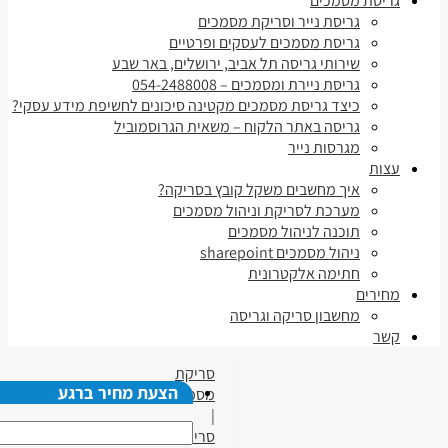
גריסת מסמכים
גריסת נייר וסריקת מסמכים
גריסת מסמכים לעסקים ופרטיים
שירותי גריסה תל אביב, ירושלים, באר שבע
גריסת ניירת ומסמכים – 054-2488008
כיצד גריסת מסמכים מקטינה סיכונים לחשיפת מידע עסקי?
גריסה באתר הלקוח – משאית הגרוסמוביל
מגרסות נייר
עצות
איך מחשבים משקל קובץ בסריקה?
מערכת לסריקת וניהול מסמכים
תוכנה לניהול מסמכים
ניהול מסמכים sharepoint
חתימה אלקטרונית
מחירים
מחשבון סריקה וגריסה
קשר
סריקת
הצעת מחיר ברגע
מסמכים
|
סריקת