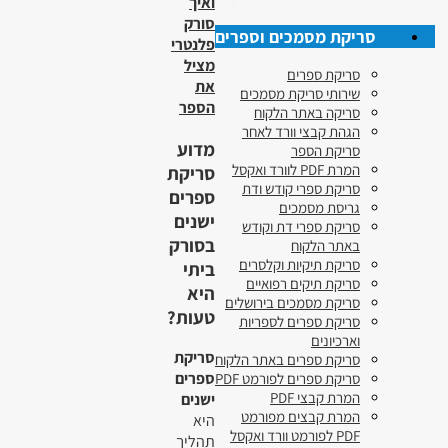
ואיך
סורק
סריקת מסמכים וספרים
פלנטרי
מציל
סריקת ספרים
את
שירותי סריקת מסמכים
הספר
סריקה באתר הלקוח
הגהת קבצי וורד לאחר
מדוע
סריקת הספר
המרת PDF לוורד ואקסל
סריקת
סריקת ספרי קודש ודת
ספרים
גריסת מסמכים
ישנים
סריקת ספרי דת וקודש
בסורק
באתר הלקוח
סריקת תיקיות וקלסרים
ביתי
סריקת תיקים רפואיים
היא
סריקת מסמכים בירושלים
טעות?
סריקת ספרים לספריות
וארכיונים
סריקת
סריקת ספרים באתר הלקוח
ספרים
סריקת ספרים לפורמט PDF
המרת קבצי PDF
ישנים
המרת קבצים מפורמט
היא
PDF לפורמט וורד ואקסל
תהליך