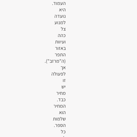
העמוד.
היא
נועדה
למנוע
צל
כהה
ועיוות
באזור
התפר
(ה"מרזב").
אך
לפעולה
זו
יש
מחיר
כבד.
המחיר
הוא
שלמות
הספר.
כל