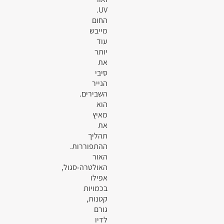
UV.
החום
מייבש
עוד
יותר
את
סיבי
הנייר
השבירים.
הוא
מאיץ
את
תהליך
ההתפוררות.
האור
האולטרה-סגול,
אפילו
בכמויות
קטנות,
גורם
לדיו