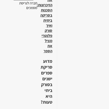
חברה לגריסת
הזיכרונות:
מסמכים
הסכנות
בסריקה
ביתית
ואיך
סורק
פלנטרי
מציל
את
הספר
מדוע
סריקת
ספרים
ישנים
בסורק
ביתי
היא
טעות?