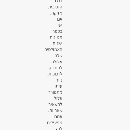
כנגד
הזכוכית
מזיקה.
אם
יש
בספר
תמונות
ישנות,
האמולסיה
שלהן
עלולה
להידבק
לזכוכית.
נייר
עיתון
מתפורר
עלול
להשאיר
שאריות.
אתם
מפעילים
לחץ