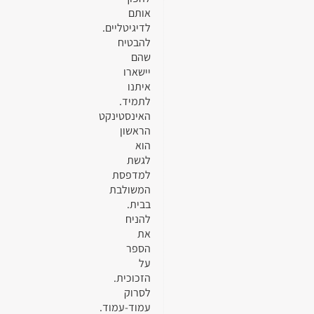
אותם
לדיגיטליים.
להבטיח
שהם
יישארו
איתנו
לתמיד.
האינסטינקט
הראשון
הוא
לגשת
למדפסת
המשולבת
בבית.
להניח
את
הספר
על
הזכוכית.
לסרוק
עמוד-עמוד.