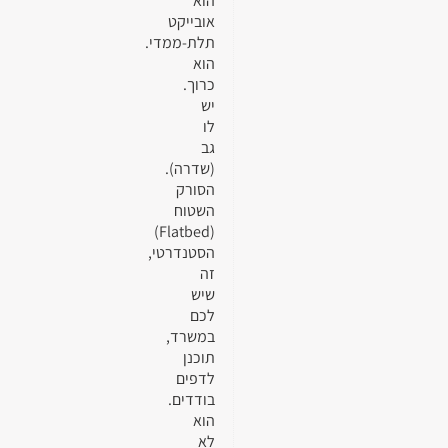
הוא
אובייקט
תלת-ממדי.
הוא
כרוך.
יש
לו
גב
(שדרה).
הסורק
השטוח
(Flatbed)
הסטנדרטי,
זה
שיש
לכם
במשרד,
תוכנן
לדפים
בודדים.
הוא
לא