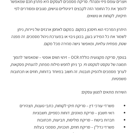
ויוצרים עומס פיזי ומנהלי. סריקת מסמכים לעסקים היא פתרון חכם שמאפשר
להפוך את כל החומר הזה לקבצים דיגיטליים נגישים, מגובים ומסודרים לפי
תיקיות, לקוחות או נושאים.
היתרון המרכזי הוא חיסכון במקום. במקום לאחסן ארגזים של ניירות, ניתן
לשמור את כל המידע בענן, בכונן גיבוי או במערכת ניהול מסמכים. זה מפנה
שטח, מפחית עלויות, ומאפשר גישה מהירה מכל מקום.
בנוסף, סריקה מקצועית כוללת OCR – זיהוי תווים אופטי – שמאפשר להפוך
תמונה של טקסט לטקסט חי. כך ניתן לחפש מילות מפתח, להעתיק פסקאות,
לערוך מסמכים ולהפיק תובנות. זה חשוב במיוחד בדוחות, חוזים או תכתובות
משפטיות.
השירות מתאים למגוון עסקים:
משרדי עורכי דין – סריקת תיקי לקוחות, כתבי טענות, תצהירים
רואי חשבון – סריקת מאזנים, דוחות כספיים, חשבוניות
חברות ביטוח – סריקת פוליסות, תביעות, תכתובות
משרדי נדל"ן – סריקת חוזים, תוכניות, מסמכי בעלות