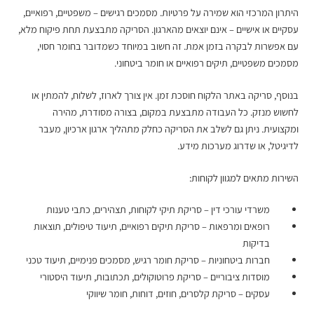
היתרון המרכזי הוא שמירה על פרטיות. מסמכים רגישים – משפטיים, רפואיים,
עסקיים או אישיים – אינם יוצאים מהארגון. הסריקה מתבצעת תחת פיקוח מלא,
עם אפשרות לבקרה בזמן אמת. זה חשוב במיוחד כשמדובר בחומר חסוי,
מסמכים משפטיים, תיקים רפואיים או חומר ביטחוני.
בנוסף, סריקה באתר הלקוח חוסכת זמן. אין צורך לארוז, לשלוח, להמתין או
לחשוש מנזק. כל העבודה מתבצעת במקום, בצורה מסודרת, מהירה
ומקצועית. ניתן גם לשלב את הסריקה כחלק מתהליך ארגון ארכיון, מעבר
לדיגיטל, או שדרוג מערכות מידע.
השירות מתאים למגוון לקוחות:
משרדי עורכי דין – סריקת תיקי לקוחות, תצהירים, כתבי טענות
רופאים ומרפאות – סריקת תיקים רפואיים, תיעוד טיפולים, תוצאות
בדיקות
חברות ביטחוניות – סריקת חומר רגיש, מסמכים פנימיים, תיעוד טכני
מוסדות ציבוריים – סריקת פרוטוקולים, תכתובות, תיעוד היסטורי
עסקים – סריקת קלסרים, חוזים, דוחות, חומר שיווקי