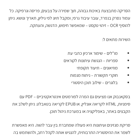
הסריקה מתבצעת באיכות גבוהה, תוך שמירה על צבעים, פריסה וגרפיקה. כל
עמוד נסרק בנפרד, עובר עיבוד גרפי, ומקבל תיוג לפי גיליון, תאריך ונושא. ניתן
להוסיף OCR – זיהוי טקסט – שמאפשר חיפוש, הדגשה, והעתקה.
השירות מתאים ל:
מו"לים – שימור ארכיון כתבי עת
ספריות – הנגשת עיתונות לקוראים
מוזיאונים – תיעוד תקופתי
חוקרי תקשורת – ניתוח מגמות
בלוגרים – שילוב תוכן היסטורי
בסקאנבוק אנו מציעים גם המרה לפורמטים אינטראקטיביים – PDF עם
סימניות, HTML לקריאה אונליין, או EPUB לקריאה בטאבלט. ניתן לשלב את
הקבצים באתר, באפליקציה או במערכת ניהול תוכן.
סריקת מגזינים ועיתונות היא פעולה שמחברת בין עבר להווה. היא מאפשרת
לשמר את ההיסטוריה התרבותית, להנגיש אותה לקהל רחב, ולהשתמש בה