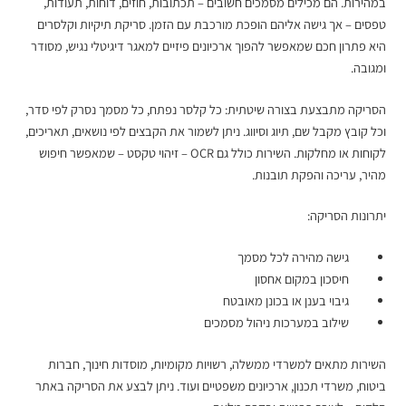
במהירות. הם מכילים מסמכים חשובים – תכתובות, חוזים, דוחות, תעודות,
טפסים – אך גישה אליהם הופכת מורכבת עם הזמן. סריקת תיקיות וקלסרים
היא פתרון חכם שמאפשר להפוך ארכיונים פיזיים למאגר דיגיטלי נגיש, מסודר
ומגובה.
הסריקה מתבצעת בצורה שיטתית: כל קלסר נפתח, כל מסמך נסרק לפי סדר,
וכל קובץ מקבל שם, תיוג וסיווג. ניתן לשמור את הקבצים לפי נושאים, תאריכים,
לקוחות או מחלקות. השירות כולל גם OCR – זיהוי טקסט – שמאפשר חיפוש
מהיר, עריכה והפקת תובנות.
יתרונות הסריקה:
גישה מהירה לכל מסמך
חיסכון במקום אחסון
גיבוי בענן או בכונן מאובטח
שילוב במערכות ניהול מסמכים
השירות מתאים למשרדי ממשלה, רשויות מקומיות, מוסדות חינוך, חברות
ביטוח, משרדי תכנון, ארכיונים משפטיים ועוד. ניתן לבצע את הסריקה באתר