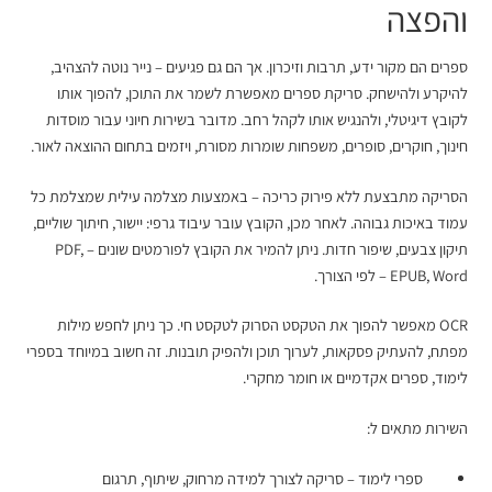
והפצה
ספרים הם מקור ידע, תרבות וזיכרון. אך הם גם פגיעים – נייר נוטה להצהיב,
להיקרע ולהישחק. סריקת ספרים מאפשרת לשמר את התוכן, להפוך אותו
לקובץ דיגיטלי, ולהנגיש אותו לקהל רחב. מדובר בשירות חיוני עבור מוסדות
חינוך, חוקרים, סופרים, משפחות שומרות מסורת, ויזמים בתחום ההוצאה לאור.
הסריקה מתבצעת ללא פירוק כריכה – באמצעות מצלמה עילית שמצלמת כל
עמוד באיכות גבוהה. לאחר מכן, הקובץ עובר עיבוד גרפי: יישור, חיתוך שוליים,
תיקון צבעים, שיפור חדות. ניתן להמיר את הקובץ לפורמטים שונים – PDF,
EPUB, Word – לפי הצורך.
OCR מאפשר להפוך את הטקסט הסרוק לטקסט חי. כך ניתן לחפש מילות
מפתח, להעתיק פסקאות, לערוך תוכן ולהפיק תובנות. זה חשוב במיוחד בספרי
לימוד, ספרים אקדמיים או חומר מחקרי.
השירות מתאים ל:
ספרי לימוד – סריקה לצורך למידה מרחוק, שיתוף, תרגום