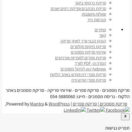
סריקת כרטיסי ביקור
סריקת מכתבים וסריקת דפים ישנים
שאלות ותשובות
מגרסות נייר
מחירים
קשר
הגהת קבצי וורד לאחר סריקה
סריקת תיקיות וקלסרים
שירותי סריקת מסמכים
סריקת ספרים לספריות וארכיונים
המרה מ- PDF לוורד
ocr hebrew לניהול מסמכים
סריקת ספרי דת וקודש באתר הלקוח
סריקת ספרי קודש ודת
סריקת מסמכים - סריקת ספרים - שירותי סריקה - סריקת מסמכים באתר
הלקוח - גריסת מסמכים - חייגו: 054-5880060
סריקת מסמכים | סריקת ספרים
| Powered by
WordPress.
&
Mantra
תפריט נגישות