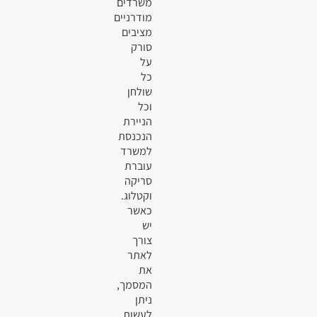
משרדים
מודרניים
מציבים
סורק
על
כל
שולחן
וכל
הניירת
הנכנסת
למשרד
עוברת
סריקה
וקטלוג.
כאשר
יש
צורך
לאתר
את
המסמך,
ניתן
לעשות