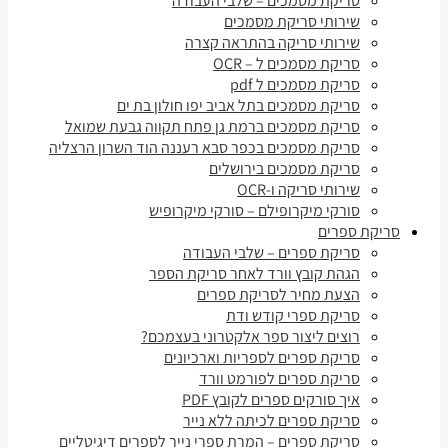
סריקת מסמכים – שלבי העבודה
שירותי סריקת מסמכים
שירותי סריקה בהתראה קצרה
סריקת מסמכים ל – OCR
סריקת מסמכים ל pdf
סריקת מסמכים בתל אביב יפו חולון בת ים
סריקת מסמכים ברמת גן פתח תקווה גבעת שמואל
סריקת מסמכים בכפר סבא רעננה הוד השרון הרצליה
סריקת מסמכים בירושלים
שירותי סריקה ו-OCR
סורקי מיקרופילם – סורקי מיקרופיש
סריקת ספרים
סריקת ספרים – שלבי העבודה
הגהת קובץ וורד לאחר סריקת הספר
הצעת מחיר לסריקת ספרים
סריקת ספרי קודש ודת
רוצים ליצור ספר אלקטרוני בעצמכם?
סריקת ספרים לספריות וארכיונים
סריקת ספרים לפורמט וורד
איך סורקים ספרים לקובץ PDF
סריקת ספרים לכיתה ללא נייר
סריקת ספרים – המרת ספרי נייר לספרים דיגיטליים