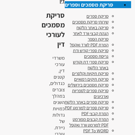
דין
סריקת מסמכים וספרים
סריקת
סריקת ספרים
שירותי סריקת מסמכים
מסמכים
סריקה באתר הלקוח
לעורכי
הגהת קבצי וורד לאחר
סריקת הספר
דין
המרת PDF לוורד ואקסל
סריקת ספרי קודש ודת
גריסת מסמכים
משרדי
סריקת ספרי דת וקודש
עורכי
באתר הלקוח
דין,
סריקת תיקיות וקלסרים
קטנים
סריקת תיקים רפואיים
כגדולים,
סריקת מסמכים בירושלים
צוברים
סריקת ספרים לספריות
במהלך
וארכיונים
השנים
סריקת ספרים באתר הלקוח
סריקת ספרים לפורמט PDF
כמויות
המרת קבצי PDF
גדולות
המרת קבצים מפורמט
של
PDF לפורמט וורד ואקסל
ניירת.
PDF To WORD
עורכי