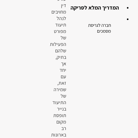
דין
המדריך המלא לסריקה
מחויבים
לנהל
תיעוד
חברה לגריסת
מפורט
מסמכים
של
הפעילות
שלהם
בתיק,
אך
יחד
עם
זאת,
שמירה
של
התיעוד
בנייר
תופסת
מקום
רב
בארונות