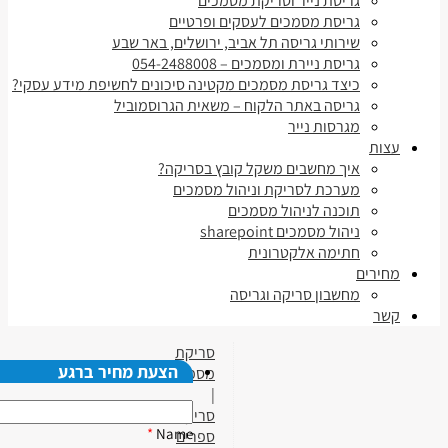
גריסת נייר וסריקת מסמכים
גריסת מסמכים לעסקים ופרטיים
שירותי גריסה תל אביב, ירושלים, באר שבע
גריסת ניירת ומסמכים – 054-2488008
כיצד גריסת מסמכים מקטינה סיכונים לחשיפת מידע עסקי?
גריסה באתר הלקוח – משאית הגרוסמוביל
מגרסות נייר
עצות
איך מחשבים משקל קובץ בסריקה?
מערכת לסריקת וניהול מסמכים
תוכנה לניהול מסמכים
ניהול מסמכים sharepoint
חתימה אלקטרונית
מחירים
מחשבון סריקה וגריסה
קשר
סריקת
הצעת מחיר ברגע
מסמכים
|
סריקת
*
Name
ספרים