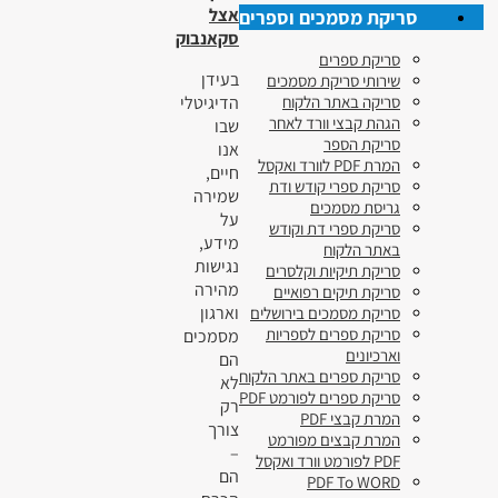
אצל
סריקת מסמכים וספרים
סקאנבוק
סריקת ספרים
בעידן
שירותי סריקת מסמכים
הדיגיטלי
סריקה באתר הלקוח
הגהת קבצי וורד לאחר
שבו
סריקת הספר
אנו
המרת PDF לוורד ואקסל
חיים,
סריקת ספרי קודש ודת
שמירה
גריסת מסמכים
על
סריקת ספרי דת וקודש
מידע,
באתר הלקוח
נגישות
סריקת תיקיות וקלסרים
מהירה
סריקת תיקים רפואיים
וארגון
סריקת מסמכים בירושלים
סריקת ספרים לספריות
מסמכים
וארכיונים
הם
סריקת ספרים באתר הלקוח
לא
סריקת ספרים לפורמט PDF
רק
המרת קבצי PDF
צורך
המרת קבצים מפורמט
–
PDF לפורמט וורד ואקסל
הם
PDF To WORD