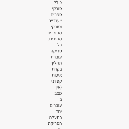
כולל
סורקי
ספרים
ייעודיים
וסורקי
מסמכים
מהירים.
כל
סריקה
עוברת
תהליך
בקרת
איכות
קפדני
(אין
מצב
בו
עוברים
יחד
בתעלת
הסריקה