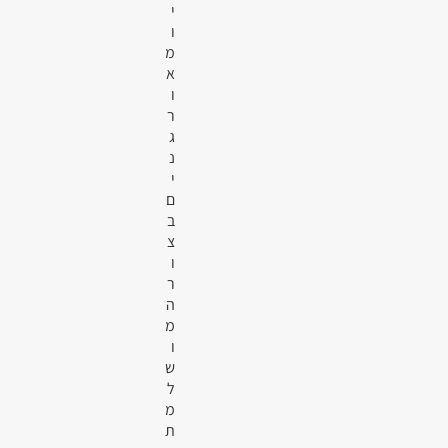
י
ו
מ
א
ו
ר
ג
נ
י
ם
ב
צ
ו
ר
ה
מ
ו
ש
ל
מ
ת