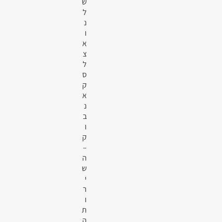
ש
ל
נ
ו
א
צ
ל
ס
ק
א
נ
ב
ו
ק
–
ה
ש
י
ר
ו
ת
ה