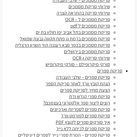
סריקת מסמכים – שלבי העבודה
שירותי סריקת מסמכים
שירותי סריקה בהתראה קצרה
סריקת מסמכים ל – OCR
סריקת מסמכים ל pdf
סריקת מסמכים בתל אביב יפו חולון בת ים
סריקת מסמכים ברמת גן פתח תקווה גבעת שמואל
סריקת מסמכים בכפר סבא רעננה הוד השרון הרצליה
סריקת מסמכים בירושלים
שירותי סריקה ו-OCR
סורקי מיקרופילם – סורקי מיקרופיש
סריקת ספרים
סריקת ספרים – שלבי העבודה
הגהת קובץ וורד לאחר סריקת הספר
הצעת מחיר לסריקת ספרים
סריקת ספרי קודש ודת
רוצים ליצור ספר אלקטרוני בעצמכם?
סריקת ספרים לספריות וארכיונים
סריקת ספרים לפורמט וורד
איך סורקים ספרים לקובץ PDF
סריקת ספרים לכיתה ללא נייר
סריקת ספרים – המרת ספרי נייר לספרים דיגיטליים