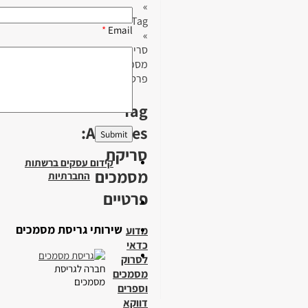
»
Tag
*
Email
»
סריקת
מסמכים
פרטיים
Tag
Archives:
סריקת
קידום עסקים ברשתות
מסמכים
החברתיות
פרטיים
שירותי גריסת מסמכים
מדוע
כדאי
לסרוק
חברה לגריסת
מסמכים
מסמכים
וספרים
דווקא