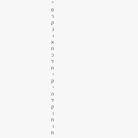
"
ס
ר
ק
נ
ו
א
ת
כ
ל
ת
י
ק
י
ה
ל
ק
ו
ח
ו
ת