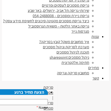
גריסת נייר וסריקת מסמכים
גריסת מסמכים לעסקים ופרטיים
שירותי גריסה תל אביב, ירושלים, באר שבע
גריסת ניירת ומסמכים – 054-2488008
כיצד גריסת מסמכים מקטינה סיכונים לחשיפת מידע עסקי?
גריסה באתר הלקוח – משאית הגרוסמוביל
מגרסות נייר
עצות
איך מחשבים משקל קובץ בסריקה?
מערכת לסריקת וניהול מסמכים
תוכנה לניהול מסמכים
ניהול מסמכים sharepoint
חתימה אלקטרונית
מחירים
מחשבון סריקה וגריסה
קשר
סריקת
הצעת מחיר ברגע
מסמכים
|
סריקת
*
Name
ספרים