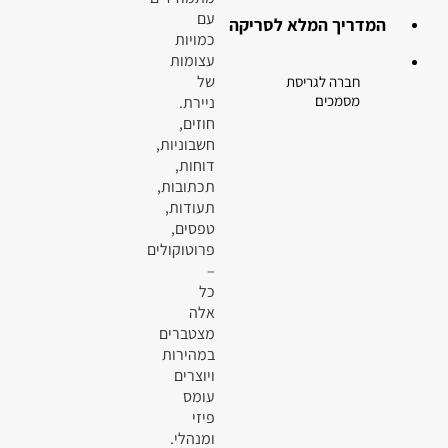
עם
המדריך המלא לסריקה
כמויות
עצומות
של
חברה לגריסת
מסמכים
ניירת.
חוזים,
חשבוניות,
דוחות,
תכתובות,
תעודות,
טפסים,
פרוטוקולים
–
כל
אלה
מצטברים
במהירות
ויוצרים
עומס
פיזי
ומנהלי.