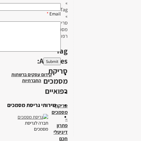
»
Tag
*
Email
»
סריקת
מסמכים
רפואיים
Tag
Archives:
סריקת
קידום עסקים ברשתות
מסמכים
החברתיות
רפואיים
שירותי גריסת מסמכים
סריקת
מסמכים
–
חברה לגריסת
פתרון
מסמכים
דיגיטלי
חכם