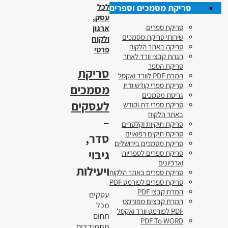
לכל
סריקת מסמכים וספרים
עסק,
סריקת ספרים
ארגון
שירותי סריקת מסמכים
ולקוח
סריקה באתר הלקוח
פרטי
הגהת קבצי וורד לאחר
סריקת הספר
סריקת
המרת PDF לוורד ואקסל
סריקת ספרי קודש ודת
מסמכים
גריסת מסמכים
לעסקים
סריקת ספרי דת וקודש
באתר הלקוח
–
סריקת תיקיות וקלסרים
סריקת תיקים רפואיים
סדר,
סריקת מסמכים בירושלים
גיבוי
סריקת ספרים לספריות
וארכיונים
ויעילות
סריקת ספרים באתר הלקוח
סריקת ספרים לפורמט PDF
המרת קבצי PDF
עסקים
המרת קבצים מפורמט
מכל
PDF לפורמט וורד ואקסל
תחום
PDF To WORD
מתמודדים