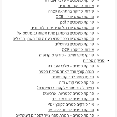
סריקת מסמכים – שלבי העבודה
שירותי סריקת מסמכים
שירותי סריקה בהתראה קצרה
סריקת מסמכים ל – OCR
סריקת מסמכים ל pdf
סריקת מסמכים בתל אביב יפו חולון בת ים
סריקת מסמכים ברמת גן פתח תקווה גבעת שמואל
סריקת מסמכים בכפר סבא רעננה הוד השרון הרצליה
סריקת מסמכים בירושלים
שירותי סריקה ו-OCR
סורקי מיקרופילם – סורקי מיקרופיש
סריקת ספרים
סריקת ספרים – שלבי העבודה
הגהת קובץ וורד לאחר סריקת הספר
הצעת מחיר לסריקת ספרים
סריקת ספרי קודש ודת
רוצים ליצור ספר אלקטרוני בעצמכם?
סריקת ספרים לספריות וארכיונים
סריקת ספרים לפורמט וורד
איך סורקים ספרים לקובץ PDF
סריקת ספרים לכיתה ללא נייר
סריקת ספרים – המרת ספרי נייר לספרים דיגיטליים