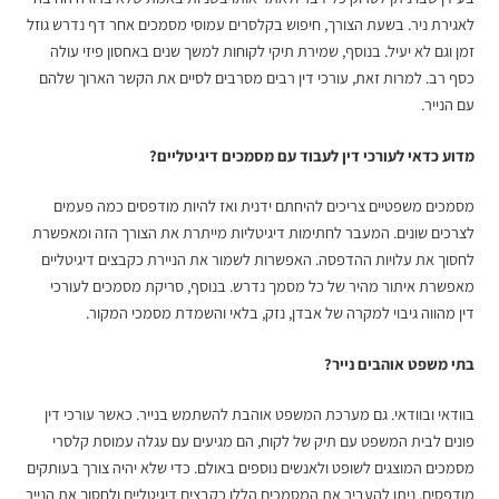
לאגירת ניר. בשעת הצורך, חיפוש בקלסרים עמוסי מסמכים אחר דף נדרש גוזל
זמן וגם לא יעיל. בנוסף, שמירת תיקי לקוחות למשך שנים באחסון פיזי עולה
כסף רב. למרות זאת, עורכי דין רבים מסרבים לסיים את הקשר הארוך שלהם
עם הנייר.
מדוע כדאי לעורכי דין לעבוד עם מסמכים דיגיטליים?
מסמכים משפטיים צריכים להיחתם ידנית ואז להיות מודפסים כמה פעמים
לצרכים שונים. המעבר לחתימות דיגיטליות מייתרת את הצורך הזה ומאפשרת
לחסוך את עלויות ההדפסה. האפשרות לשמור את הניירת כקבצים דיגיטליים
מאפשרת איתור מהיר של כל מסמך נדרש. בנוסף,
סריקת מסמכים לעורכי
דין
מהווה גיבוי למקרה של אבדן, נזק, בלאי והשמדת מסמכי המקור.
בתי משפט אוהבים נייר?
בוודאי ובוודאי. גם מערכת המשפט אוהבת להשתמש בנייר. כאשר עורכי דין
פונים לבית המשפט עם תיק של לקוח, הם מגיעים עם עגלה עמוסת קלסרי
מסמכים המוצגים לשופט ולאנשים נוספים באולם. כדי שלא יהיה צורך בעותקים
מודפסים, ניתן להעביר את המסמכים הללו כקבצים דיגיטליים ולחסוך את הנייר