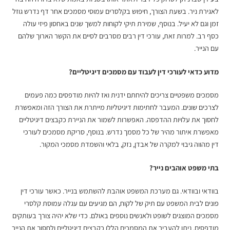
לאגירת ניר. בשעת הצורך, חיפוש בקלסרים עמוסי מסמכים אחר דף נדרש גוזל
זמן וגם לא יעיל. בנוסף, שמירת תיקי לקוחות למשך שנים באחסון פיזי עולה
כסף רב. למרות זאת, עורכי דין רבים מסרבים לסיים את הקשר הארוך שלהם
עם הנייר.
מדוע כדאי לעורכי דין לעבוד עם מסמכים דיגיטליים?
מסמכים משפטיים צריכים להיחתם ידנית ואז להיות מודפסים כמה פעמים
לצרכים שונים. המעבר לחתימות דיגיטליות מייתרת את הצורך הזה ומאפשרת
לחסוך את עלויות ההדפסה. האפשרות לשמור את הניירת כקבצים דיגיטליים
מאפשרת איתור מהיר של כל מסמך נדרש. בנוסף,
סריקת מסמכים לעורכי
דין
מהווה גיבוי למקרה של אבדן, נזק, בלאי והשמדת מסמכי המקור.
בתי משפט אוהבים נייר?
בוודאי ובוודאי. גם מערכת המשפט אוהבת להשתמש בנייר. כאשר עורכי דין
פונים לבית המשפט עם תיק של לקוח, הם מגיעים עם עגלה עמוסת קלסרי
מסמכים המוצגים לשופט ולאנשים נוספים באולם. כדי שלא יהיה צורך בעותקים
מודפסים, ניתן להעביר את המסמכים הללו כקבצים דיגיטליים ולחסוך את הנייר