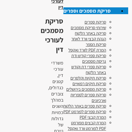
לעורכי
דין
סריקת מסמכים וספרים
סריקת
סריקת ספרים
שירותי סריקת מסמכים
מסמכים
סריקה באתר הלקוח
לעורכי
הגהת קבצי וורד לאחר
סריקת הספר
דין
המרת PDF לוורד ואקסל
סריקת ספרי קודש ודת
גריסת מסמכים
משרדי
סריקת ספרי דת וקודש
עורכי
באתר הלקוח
דין,
סריקת תיקיות וקלסרים
קטנים
סריקת תיקים רפואיים
כגדולים,
סריקת מסמכים בירושלים
צוברים
סריקת ספרים לספריות
במהלך
וארכיונים
השנים
סריקת ספרים באתר הלקוח
סריקת ספרים לפורמט PDF
כמויות
המרת קבצי PDF
גדולות
המרת קבצים מפורמט
של
PDF לפורמט וורד ואקסל
ניירת.