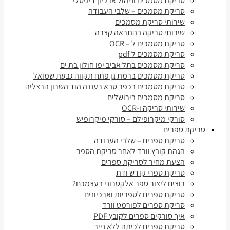
סריקת מסמכים וניהול ארכיון דיגיטלי
סריקת מסמכים – שלבי העבודה
שירותי סריקת מסמכים
שירותי סריקה בהתראה קצרה
סריקת מסמכים ל – OCR
סריקת מסמכים ל pdf
סריקת מסמכים בתל אביב יפו חולון בת ים
סריקת מסמכים ברמת גן פתח תקווה גבעת שמואל
סריקת מסמכים בכפר סבא רעננה הוד השרון הרצליה
סריקת מסמכים בירושלים
שירותי סריקה ו-OCR
סורקי מיקרופילם – סורקי מיקרופיש
סריקת ספרים
סריקת ספרים – שלבי העבודה
הגהת קובץ וורד לאחר סריקת הספר
הצעת מחיר לסריקת ספרים
סריקת ספרי קודש ודת
רוצים ליצור ספר אלקטרוני בעצמכם?
סריקת ספרים לספריות וארכיונים
סריקת ספרים לפורמט וורד
איך סורקים ספרים לקובץ PDF
סריקת ספרים לכיתה ללא נייר