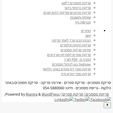
סריקת מסמכים ל pdf
סריקת כרטיסי ביקור
סריקת מכתבים וסריקת דפים ישנים
שאלות ותשובות
מגרסות נייר
מחירים
קשר
הגהת קבצי וורד לאחר סריקה
סריקת תיקיות וקלסרים
שירותי סריקת מסמכים
סריקת ספרים לספריות וארכיונים
המרה מ- PDF לוורד
ocr hebrew לניהול מסמכים
סריקת ספרי דת וקודש באתר הלקוח
סריקת ספרי קודש ודת
סריקת מסמכים - סריקת ספרים - שירותי סריקה - סריקת מסמכים באתר
הלקוח - גריסת מסמכים - חייגו: 054-5880060
סריקת מסמכים | סריקת ספרים
| Powered by
WordPress.
&
Mantra