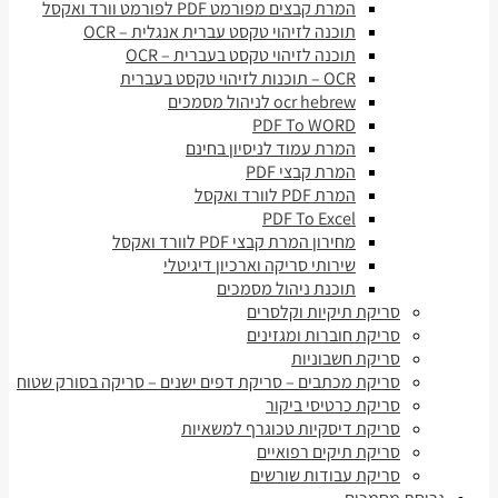
המרת קבצים מפורמט PDF לפורמט וורד ואקסל
תוכנה לזיהוי טקסט עברית אנגלית – OCR
תוכנה לזיהוי טקסט בעברית – OCR
OCR – תוכנות לזיהוי טקסט בעברית
ocr hebrew לניהול מסמכים
PDF To WORD
המרת עמוד לניסיון בחינם
המרת קבצי PDF
המרת PDF לוורד ואקסל
PDF To Excel
מחירון המרת קבצי PDF לוורד ואקסל
שירותי סריקה וארכיון דיגיטלי
תוכנת ניהול מסמכים
סריקת תיקיות וקלסרים
סריקת חוברות ומגזינים
סריקת חשבוניות
סריקת מכתבים – סריקת דפים ישנים – סריקה בסורק שטוח
סריקת כרטיסי ביקור
סריקת דיסקיות טכוגרף למשאיות
סריקת תיקים רפואיים
סריקת עבודות שורשים