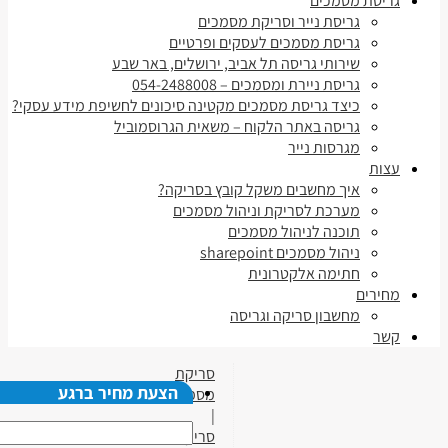
גריסת מסמכים
גריסת נייר וסריקת מסמכים
גריסת מסמכים לעסקים ופרטיים
שירותי גריסה תל אביב, ירושלים, באר שבע
גריסת ניירת ומסמכים – 054-2488008
כיצד גריסת מסמכים מקטינה סיכונים לחשיפת מידע עסקי?
גריסה באתר הלקוח – משאית הגרוסמוביל
מגרסות נייר
עצות
איך מחשבים משקל קובץ בסריקה?
מערכת לסריקת וניהול מסמכים
תוכנה לניהול מסמכים
ניהול מסמכים sharepoint
חתימה אלקטרונית
מחירים
מחשבון סריקה וגריסה
קשר
סריקת
הצעת מחיר ברגע
מסמכים
|
סריקת