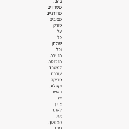
בהם.
משרדים
מודרניים
מציבים
סורק
על
כל
שולחן
וכל
הניירת
הנכנסת
למשרד
עוברת
סריקה
וקטלוג.
כאשר
יש
צורך
לאתר
את
המסמך,
ניתן