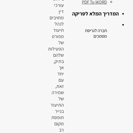
PDF To WORD
עורכי
דין
המדריך המלא לסריקה
מחויבים
לנהל
תיעוד
חברה לגריסת
מפורט
מסמכים
של
הפעילות
שלהם
בתיק,
אך
יחד
עם
זאת,
שמירה
של
התיעוד
בנייר
תופסת
מקום
רב