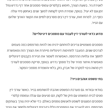
לאגירת ניר. בשעת הצורך, חיפוש בקלסרים עמוסי מסמכים אחר דף נדרש גוזל
זמן וגם לא יעיל. בנוסף, שמירת תיקי לקוחות למשך שנים באחסון פיזי עולה
כסף רב. למרות זאת, עורכי דין רבים מסרבים לסיים את הקשר הארוך שלהם
עם הנייר.
מדוע כדאי לעורכי דין לעבוד עם מסמכים דיגיטליים?
מסמכים משפטיים צריכים להיחתם ידנית ואז להיות מודפסים כמה פעמים
לצרכים שונים. המעבר לחתימות דיגיטליות מייתרת את הצורך הזה ומאפשרת
לחסוך את עלויות ההדפסה. האפשרות לשמור את הניירת כקבצים דיגיטליים
מאפשרת איתור מהיר של כל מסמך נדרש. בנוסף,
סריקת מסמכים לעורכי
דין
מהווה גיבוי למקרה של אבדן, נזק, בלאי והשמדת מסמכי המקור.
בתי משפט אוהבים נייר?
בוודאי ובוודאי. גם מערכת המשפט אוהבת להשתמש בנייר. כאשר עורכי דין
פונים לבית המשפט עם תיק של לקוח, הם מגיעים עם עגלה עמוסת קלסרי
מסמכים המוצגים לשופט ולאנשים נוספים באולם. כדי שלא יהיה צורך בעותקים
מודפסים, ניתן להעביר את המסמכים הללו כקבצים דיגיטליים ולחסוך את הנייר