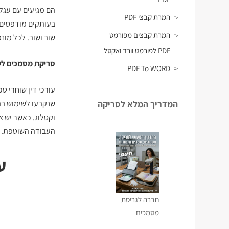
הם מגיעים עם עגל
המרת קבצי PDF
בעותקים מודפסים,
המרת קבצים מפורמט
שוב ושוב. לכל מוז
PDF לפורמט וורד ואקסל
סריקת מסמכים לעו
PDF To WORD
עורכי דין שוחרי ט
המדריך המלא לסריקה
שנקבעו לשימוש בה
וקטלוג. כאשר יש צ
העבודה השוטפת.
ע
חברה לגריסת
מסמכים