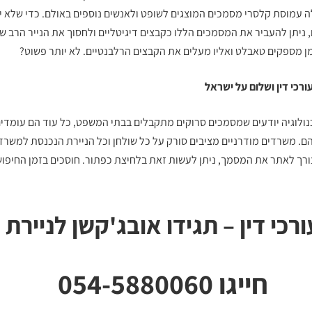
ה עמוסת קלסרי מסמכים המוצגים לשופט ולאנשים נוספים באולם. כדי שלא יה
 ניתן להעביר את המסמכים הללו כקבצים דיגיטליים ולחסוך את הנייר הרב ש
מן מספקים טאבלט ואליו מעלים את הקבצים הרלבנטיים. לא יותר פשוט?
רכי דין
ושלום על ישראל
כנולוגיה יודעים שמסמכים סרוקים מתקבלים בבתי המשפט, כל עוד הם עומדים
ם. משרדים מודרניים מציבים סורק על כל שולחן וכל הניירת הנכנסת למשרד
ורך לאתר את המסמך, ניתן לעשות זאת בלחיצת כפתור. חוסכים בזמן החיפוש
ורכי דין – תגידו אובג'קשן לניירת
חייגו 054-5880060