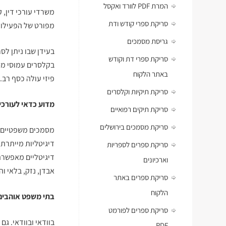
המרת PDF לוורד ואקסל
משרדי עורכי דין, ק
סריקת ספרי קודש ודת
מפורט של הפעילות
גריסת מסמכים
בעידן שבו ניתן לס
סריקת ספרי דת וקודש
בקלסרים עמוסי מסמ
באתר הלקוח
פיזי עולה כסף רב.
סריקת תיקיות וקלסרים
מדוע כדאי לעורכי 
סריקת תיקים רפואיים
סריקת מסמכים בירושלים
מסמכים משפטיים צ
דיגיטליות מייתרת
סריקת ספרים לספריות
דיגיטליים מאפשרת
וארכיונים
אבדן, נזק, בלאי 
סריקת ספרים באתר
הלקוח
בתי משפט אוהבים 
סריקת ספרים לפורמט
בוודאי ובוודאי. ג
PDF