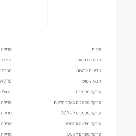
אודות
סריקת 
הצהרת נגישות
גריסת 
מדיניות פרטיות
המרת קבצ
תנאי שימוש
 WORD
סריקת מסמכים
 Excel
סריקת מסמכים באתר הלקוח
סריקת ת
סריקת מסמכים ל – OCR
סריקת מס
סריקת תיקיות וקלסרים
סריקת כ
סריקת ספרים ל OCR
סריקת מ