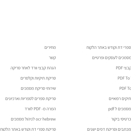
ספרי דת וקודש באתר הלקוח
מחירים
מסמכים לעסקים ופרטיים
קשר
י PDF
הגהת קבצי וורד לאחר סריקה
PDF To
סריקת תיקיות וקלסרים
PDF To
שירותי סריקת מסמכים
יקים רפואיים
סריקת ספרים לספריות וארכיונים
מכים ל pdf
המרה מ- PDF לוורד
רטיסי ביקור
ocr hebrew לניהול מסמכים
כתבים וסריקת דפים ישנים
סריקת ספרי דת וקודש באתר הלקוח